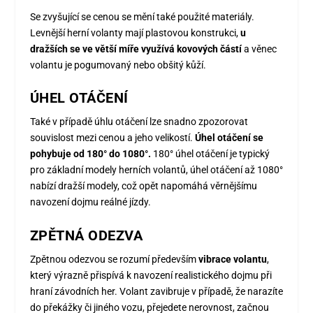
Se zvyšující se cenou se mění také použité materiály.
Levnější herní volanty mají plastovou konstrukci,
u
dražších se ve větší míře využívá kovových částí
a věnec
volantu je pogumovaný nebo obšitý kůží.
ÚHEL OTÁČENÍ
Také v případě úhlu otáčení lze snadno zpozorovat
souvislost mezi cenou a jeho velikostí.
Úhel otáčení se
pohybuje od 180° do 1080°.
180° úhel otáčení je typický
pro základní modely herních volantů, úhel otáčení až 1080°
nabízí dražší modely, což opět napomáhá věrnějšímu
navození dojmu reálné jízdy.
ZPĚTNÁ ODEZVA
Zpětnou odezvou se rozumí především
vibrace volantu
,
který výrazně přispívá k navození realistického dojmu při
hraní závodních her. Volant zavibruje v případě, že narazíte
do překážky či jiného vozu, přejedete nerovnost, začnou