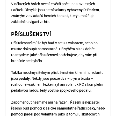
V některých hrách oceníte větší počet nastavitelných
tlačítek. Obvykle jsou herní volanty
vybaveny D-Padem
,
známým z ovladačů herních konzolí, který umožňuje
základní navigaci ve hře.
PŘÍSLUŠENSTVÍ
Příslušenství může být buď v setu s volantem, nebo ho
musíte dokoupit samostatně. Při výběru si tak dobře
rozmyslete, jaké příslušenství potřebujete, aby vám při
hraní nic nechybělo.
Takřka neodmyslitelným příslušenstvím k hernímu volantu
jsou
pedály
. Někdy jsou pouze dva – plyn a brzda –
rozhodně však není těžké najít ani volant k PC s kompletní
pedálovou řadou, tedy
včetně spojkového pedálu
.
Zapomenout nesmíme ani na řazení. Řazení je nejčastěji
řešeno buď pomocí
klasické samostatné řadicí páky, nebo
pomocí pádel pod volantem
, jako je tomu u skutečných