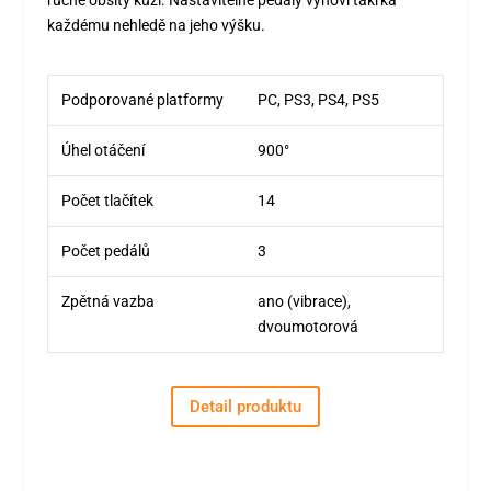
ručně obšitý kůží. Nastavitelné pedály vyhoví takřka
každému nehledě na jeho výšku.
Podporované platformy
PC, PS3, PS4, PS5
Úhel otáčení
900°
Počet tlačítek
14
Počet pedálů
3
Zpětná vazba
ano (vibrace),
dvoumotorová
Detail produktu