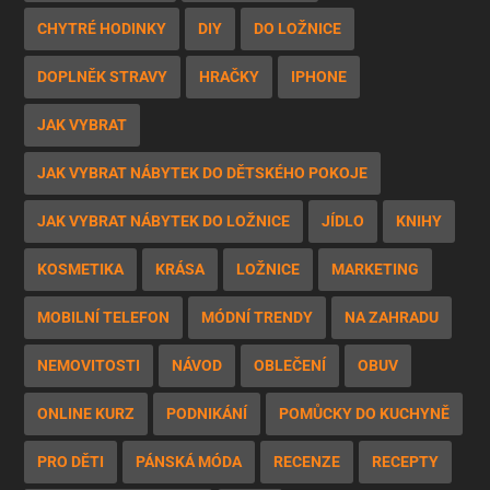
CHYTRÉ HODINKY
DIY
DO LOŽNICE
DOPLNĚK STRAVY
HRAČKY
IPHONE
JAK VYBRAT
JAK VYBRAT NÁBYTEK DO DĚTSKÉHO POKOJE
JAK VYBRAT NÁBYTEK DO LOŽNICE
JÍDLO
KNIHY
KOSMETIKA
KRÁSA
LOŽNICE
MARKETING
MOBILNÍ TELEFON
MÓDNÍ TRENDY
NA ZAHRADU
NEMOVITOSTI
NÁVOD
OBLEČENÍ
OBUV
ONLINE KURZ
PODNIKÁNÍ
POMŮCKY DO KUCHYNĚ
PRO DĚTI
PÁNSKÁ MÓDA
RECENZE
RECEPTY