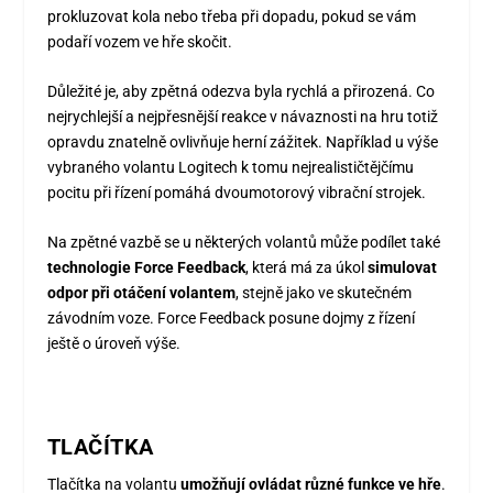
prokluzovat kola nebo třeba při dopadu, pokud se vám
podaří vozem ve hře skočit.
Důležité je, aby zpětná odezva byla rychlá a přirozená. Co
nejrychlejší a nejpřesnější reakce v návaznosti na hru totiž
opravdu znatelně ovlivňuje herní zážitek. Například u výše
vybraného volantu Logitech k tomu nejrealističtějčímu
pocitu při řízení pomáhá dvoumotorový vibrační strojek.
Na zpětné vazbě se u některých volantů může podílet také
technologie Force Feedback
, která má za úkol
simulovat
odpor při otáčení volantem
, stejně jako ve skutečném
závodním voze. Force Feedback posune dojmy z řízení
ještě o úroveň výše.
TLAČÍTKA
Tlačítka na volantu
umožňují ovládat různé funkce ve hře
.