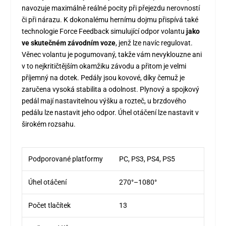
navozuje maximálně reálné pocity při přejezdu nerovností
či při nárazu. K dokonalému hernímu dojmu přispívá také
technologie Force Feedback simulující odpor volantu
jako
ve skutečném závodním voze
, jenž lze navíc regulovat.
Věnec volantu je pogumovaný, takže vám nevyklouzne ani
v to nejkritičtějším okamžiku závodu a přitom je velmi
příjemný na dotek. Pedály jsou kovové, díky čemuž je
zaručena vysoká stabilita a odolnost. Plynový a spojkový
pedál mají nastavitelnou výšku a rozteč, u brzdového
pedálu lze nastavit jeho odpor. Úhel otáčení lze nastavit v
širokém rozsahu.
Podporované platformy
PC, PS3, PS4, PS5
Úhel otáčení
270°–1080°
Počet tlačítek
13