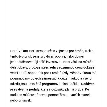
Herní volant Hori RWA je určen zejména pro hráče, kteří si
tento typ příslušenství vybírají poprvé, nebo do něj
jednoduše nechtějí příliš investovat. Není však na místě si
dělat obavy, protože i přes
velice rozumnou cenu
dokáže
velmi dobře napodobit pocit reálné jízdy. Věnec volantu má
pogumovaný povrch zamezující klouzání rukou a v jeho
středu jsou umístěná programovatelná tlačítka.
Dodáván
je se dvěma pedály
, které slouží jako plyn a brzda. Ke
stolu ho můžete připevnit pomocí šroubovacích svorek
nebo přísavek.