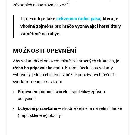
závodních a sportovních vozů.
Tip: Existuje také
sekvenční řadicí páka
, která je
vhodná zejména pro hráče vyznávající herní tituly
zaměřené na rallye.
MOŽNOSTI UPEVNĚNÍ
Aby volant držel na svém místě i v náročných situacích,
je
třeba ho připevnit ke stolu
. K tomu účelu jsou volanty
vybaveny jedním či oběma z běžně používaných řešení –
svorkami nebo přísavkami.
Připevnění pomocí svorek
– spolehlivý způsob
uchycení
Uchycení přísavkami
– vhodné zejména na velmi hladké
(např. skleněné) plochy