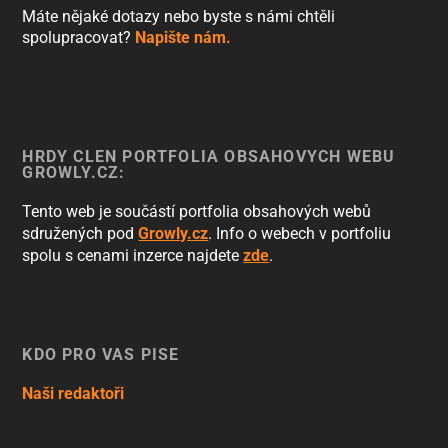
Máte nějaké dotazy nebo byste s námi chtěli
spolupracovat?
Napište nám.
HRDÝ ČLEN PORTFOLIA OBSAHOVÝCH WEBŮ
GROWLY.CZ:
Tento web je součástí portfolia obsahových webů
sdružených pod
Growly.cz
. Info o webech v portfoliu
spolu s cenami inzerce najdete
zde
.
KDO PRO VÁS PÍŠE
Naši redaktoři