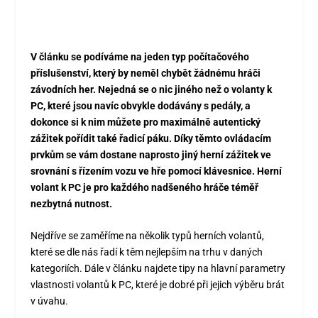
V článku se podíváme na jeden typ počítačového
příslušenství, který by neměl chybět žádnému hráči
závodních her. Nejedná se o nic jiného než o volanty k
PC, které jsou navíc obvykle dodávány s pedály, a
dokonce si k nim můžete pro maximálně autentický
zážitek pořídit také řadicí páku. Díky těmto ovládacím
prvkům se vám dostane naprosto jiný herní zážitek ve
srovnání s řízením vozu ve hře pomocí klávesnice. Herní
volant k PC je pro každého nadšeného hráče téměř
nezbytná nutnost.
Nejdříve se zaměříme na několik typů herních volantů,
které se dle nás řadí k těm nejlepším na trhu v daných
kategoriích. Dále v článku najdete tipy na hlavní parametry
vlastnosti volantů k PC, které je dobré při jejich výběru brát
v úvahu.