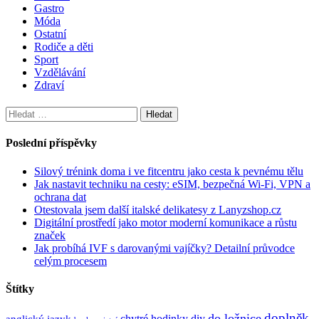
Gastro
Móda
Ostatní
Rodiče a děti
Sport
Vzdělávání
Zdraví
Vyhledávání
Poslední příspěvky
Silový trénink doma i ve fitcentru jako cesta k pevnému tělu
Jak nastavit techniku na cesty: eSIM, bezpečná Wi-Fi, VPN a
ochrana dat
Otestovala jsem další italské delikatesy z Lanyzshop.cz
Digitální prostředí jako motor moderní komunikace a růstu
značek
Jak probíhá IVF s darovanými vajíčky? Detailní průvodce
celým procesem
Štítky
doplněk
do ložnice
anglický jazyk