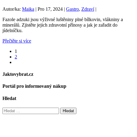
Autor/ka:
Maika
|
Pro 17, 2024
|
Gastro
,
Zdraví
|
Fazole adzuki jsou výživné luštěniny plné bílkovin, vlákniny a
minerálů. Zjistěte jejich zdravotní přínosy a jak je zařadit do
jídelníčku.
Přečtěte si více
1
2
Jaktovybrat.cz
Portál pro informovaný nákup
Hledat
Vyhledávání