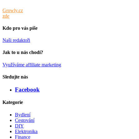
Tento web je součástí portfolia obsahových webů sdružených pod
Growly.cz
. Info o webech v portfoliu spolu s cenami inzerce najdete
zde
.
Kdo pro vás píše
Naši redaktoři
Jak to u nás chodí?
Využíváme affiliate marketing
Sledujte nás
Facebook
Kategorie
Bydlení
Cestování
DIY
Elektronika
Finance