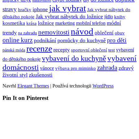
chytré hodinky
diy
bankovnictví
jak vybrat
stravy
iphone
hračky
Jak vybrat nábytek do
Jak vybrat nábytek do ložnice
dětského pokoje
jídlo
knihy
ložnice
módní
kosmetika
krása
marketing
mobilní telefon
návod
nemovitosti
trendy
oblečení
obuv
na zahradu
online kurz
pro děti
podnikání
pomůcky do kuchyně
recenze
recepty
sportovní oblečení
test
vybavení
pánská móda
vybavení
vybavení do kuchyně
do dětského pokoje
domácnosti
zahrada
zdravý
vánoce
výbava pro miminko
životní styl
zkušenosti
Navrhl
Elegant Themes
| Používá technologii
WordPress
Pin It on Pinterest