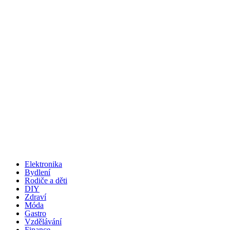
Elektronika
Bydlení
Rodiče a děti
DIY
Zdraví
Móda
Gastro
Vzdělávání
Finance