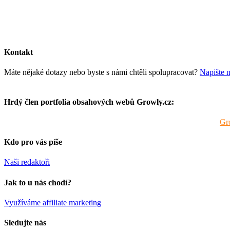
Kontakt
Máte nějaké dotazy nebo byste s námi chtěli spolupracovat?
Napište 
Hrdý člen portfolia obsahových webů Growly.cz:
Tento web je součástí portfolia obsahových webů sdružených pod
Gr
Kdo pro vás píše
Naši redaktoři
Jak to u nás chodí?
Využíváme affiliate marketing
Sledujte nás