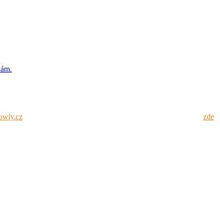
nám.
owly.cz
. Info o webech v portfoliu spolu s cenami inzerce najdete
zde
.