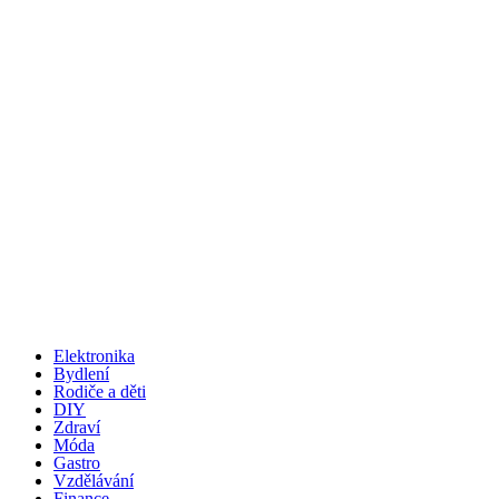
Elektronika
Bydlení
Rodiče a děti
DIY
Zdraví
Móda
Gastro
Vzdělávání
Finance