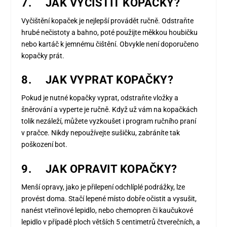
7. JAK VYČISTIT KOPAČKY?
Vyčištění kopaček je nejlepší provádět ručně. Odstraňte
hrubé nečistoty a bahno, poté použijte měkkou houbičku
nebo kartáč k jemnému čištění. Obvykle není doporučeno
kopačky prát.
8. JAK VYPRAT KOPAČKY?
Pokud je nutné kopačky vyprat, odstraňte vložky a
šněrování a vyperte je ručně. Když už vám na kopačkách
tolik nezáleží, můžete vyzkoušet i program ručního praní
v pračce. Nikdy nepoužívejte sušičku, zabráníte tak
poškození bot.
9. JAK OPRAVIT KOPAČKY?
Menší opravy, jako je přilepení odchlíplé podrážky, lze
provést doma. Stačí lepené místo dobře očistit a vysušit,
nanést vteřinové lepidlo, nebo chemopren či kaučukové
lepidlo v případě ploch větších 5 centimetrů čtverečních, a