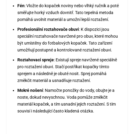
Fén
: Vložte do kopaček noviny nebo vlhký ručník a poté
směřujte horký vzduch dovnitř. Tato tepelná metoda
pomáhá uvolnit materiál a umožní lepší roztažení.
Profesionální roztahovače obuvi
: K dispozici jsou
speciální roztahovače navržené pro obuv, které mohou
být umístěny do fotbalových kopaček. Tato zařízení
umožňují postupné a kontrolované roztažení obuvi.
Roztahovací spreje
: Existují spreje navržené speciálně
pro roztažení obuvi. Stačí postříkat kopačky tímto
sprejem a následně je obuté nosit. Sprej pomáhá
změkčit materiál a usnadňuje roztažení.
Mokré nošení
: Namočte ponožky do vody, obujte je a
noste, dokud nevyschnou. Voda pomůže změkčit
materiál kopaček, a tím usnadní jejich roztažení. S tím
souvisí i následující často kladená otázka.