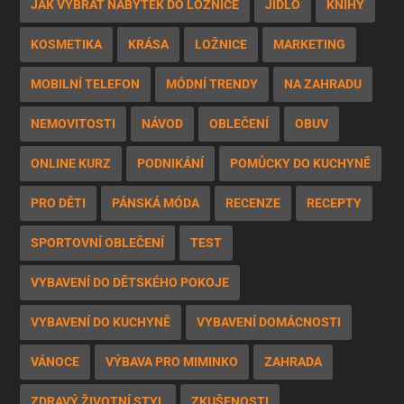
JAK VYBRAT NÁBYTEK DO LOŽNICE
JÍDLO
KNIHY
KOSMETIKA
KRÁSA
LOŽNICE
MARKETING
MOBILNÍ TELEFON
MÓDNÍ TRENDY
NA ZAHRADU
NEMOVITOSTI
NÁVOD
OBLEČENÍ
OBUV
ONLINE KURZ
PODNIKÁNÍ
POMŮCKY DO KUCHYNĚ
PRO DĚTI
PÁNSKÁ MÓDA
RECENZE
RECEPTY
SPORTOVNÍ OBLEČENÍ
TEST
VYBAVENÍ DO DĚTSKÉHO POKOJE
VYBAVENÍ DO KUCHYNĚ
VYBAVENÍ DOMÁCNOSTI
VÁNOCE
VÝBAVA PRO MIMINKO
ZAHRADA
ZDRAVÝ ŽIVOTNÍ STYL
ZKUŠENOSTI