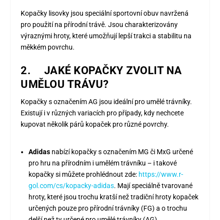
Kopačky lisovky jsou speciální sportovní obuv navržená
pro použití na přírodní trávě. Jsou charakterizovány
výraznými hroty, které umožňují lepší trakci a stabilitu na
měkkém povrchu.
2. JAKÉ KOPAČKY ZVOLIT NA
UMĚLOU TRÁVU?
Kopačky s označením AG jsou ideální pro umělé trávníky.
Existují i v různých variacích pro případy, kdy nechcete
kupovat několik párů kopaček pro různé povrchy.
Adidas
nabízí kopačky s označením MG či MxG určené
pro hru na přírodním i umělém trávníku – i takové
kopačky si můžete prohlédnout zde:
https://www.r-
gol.com/cs/kopacky-adidas
. Mají speciálně tvarované
hroty, které jsou trochu kratší než tradiční hroty kopaček
určených pouze pro přírodní trávníky (FG) a o trochu
delší než ty určené pro umělé trávníky (AG).