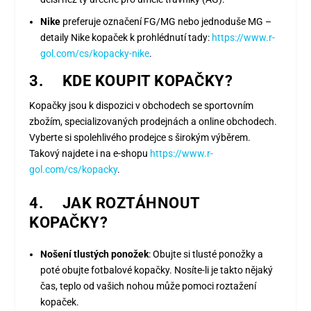
Nike
preferuje označení FG/MG nebo jednoduše MG –
detaily Nike kopaček k prohlédnutí tady:
https://www.r-
gol.com/cs/kopacky-nike
.
3. KDE KOUPIT KOPAČKY?
Kopačky jsou k dispozici v obchodech se sportovním
zbožím, specializovaných prodejnách a online obchodech.
Vyberte si spolehlivého prodejce s širokým výběrem.
Takový najdete i na e-shopu
https://www.r-
gol.com/cs/kopacky
.
4. JAK ROZTÁHNOUT
KOPAČKY?
Nošení tlustých ponožek
: Obujte si tlusté ponožky a
poté obujte fotbalové kopačky. Nosíte-li je takto nějaký
čas, teplo od vašich nohou může pomoci roztažení
kopaček.