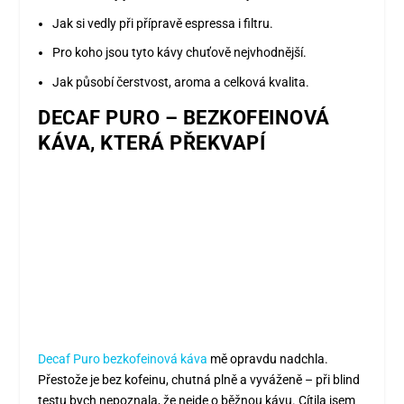
Jak si vedly při přípravě espressa i filtru.
Pro koho jsou tyto kávy chuťově nejvhodnější.
Jak působí čerstvost, aroma a celková kvalita.
DECAF PURO – BEZKOFEINOVÁ
KÁVA, KTERÁ PŘEKVAPÍ
Decaf Puro bezkofeinová káva
mě opravdu nadchla.
Přestože je bez kofeinu, chutná plně a vyváženě – při blind
testu bych nepoznala, že nejde o běžnou kávu. Cítila jsem