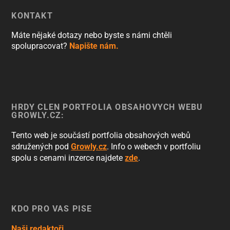
KONTAKT
Máte nějaké dotazy nebo byste s námi chtěli
spolupracovat?
Napište nám.
HRDÝ ČLEN PORTFOLIA OBSAHOVÝCH WEBŮ
GROWLY.CZ:
Tento web je součástí portfolia obsahových webů
sdružených pod
Growly.cz
. Info o webech v portfoliu
spolu s cenami inzerce najdete
zde
.
KDO PRO VÁS PÍŠE
Naši redaktoři