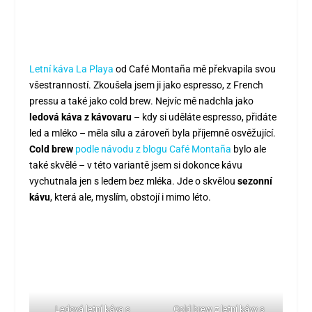
Letní káva La Playa
od Café Montaña mě překvapila svou
všestranností. Zkoušela jsem ji jako espresso, z French
pressu a také jako cold brew. Nejvíc mě nadchla jako
ledová káva
z kávovaru
– kdy si uděláte espresso, přidáte
led a mléko – měla sílu a zároveň byla příjemně osvěžující.
Cold brew
podle návodu z blogu Café Montaña
bylo ale
také skvělé – v této variantě jsem si dokonce kávu
vychutnala jen s ledem bez mléka. Jde o skvělou
sezonní
kávu
, která ale, myslím, obstojí i mimo léto.
Ledová letní káva s
Cold brew z letní kávy s