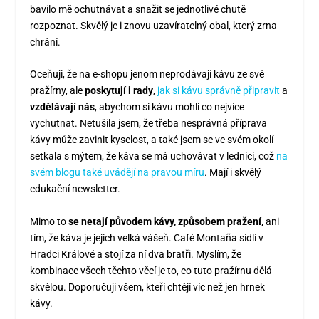
bavilo mě ochutnávat a snažit se jednotlivé chutě
rozpoznat. Skvělý je i znovu uzavíratelný obal, který zrna
chrání.
Oceňuji, že na e-shopu jenom neprodávají kávu ze své
pražírny, ale
poskytují i rady
,
jak si kávu správně připravit
a
vzdělávají nás
, abychom si kávu mohli co nejvíce
vychutnat. Netušila jsem, že třeba nesprávná příprava
kávy může zavinit kyselost, a také jsem se ve svém okolí
setkala s mýtem, že káva se má uchovávat v lednici, což
na
svém blogu také uvádějí na pravou míru
. Mají i skvělý
edukační newsletter.
Mimo to
se netají původem kávy, způsobem pražení,
ani
tím, že káva je jejich velká vášeň. Café Montaña sídlí v
Hradci Králové a stojí za ní dva bratři. Myslím, že
kombinace všech těchto věcí je to, co tuto pražírnu dělá
skvělou. Doporučuji všem, kteří chtějí víc než jen hrnek
kávy.