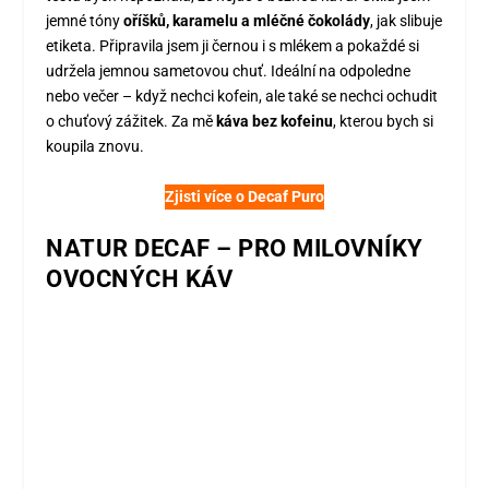
jemné tóny
oříšků, karamelu a mléčné čokolády
, jak slibuje
etiketa. Připravila jsem ji černou i s mlékem a pokaždé si
udržela jemnou sametovou chuť. Ideální na odpoledne
nebo večer – když nechci kofein, ale také se nechci ochudit
o chuťový zážitek. Za mě
káva bez kofeinu
, kterou bych si
koupila znovu.
Zjisti více o Decaf Puro
NATUR DECAF – PRO MILOVNÍKY
OVOCNÝCH KÁV