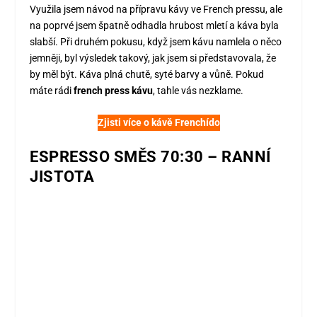
Využila jsem návod na přípravu kávy ve French pressu, ale
na poprvé jsem špatně odhadla hrubost mletí a káva byla
slabší. Při druhém pokusu, když jsem kávu namlela o něco
jemněji, byl výsledek takový, jak jsem si představovala, že
by měl být. Káva plná chutě, syté barvy a vůně. Pokud
máte rádi
french press kávu
, tahle vás nezklame.
Zjisti více o kávě Frenchído
ESPRESSO SMĚS 70:30 – RANNÍ
JISTOTA