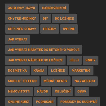
ANGLICKÝ JAZYK
BANKOVNICTVÍ
CHYTRÉ HODINKY
DIY
DO LOŽNICE
DOPLNĚK STRAVY
HRAČKY
IPHONE
JAK VYBRAT
JAK VYBRAT NÁBYTEK DO DĚTSKÉHO POKOJE
JAK VYBRAT NÁBYTEK DO LOŽNICE
JÍDLO
KNIHY
KOSMETIKA
KRÁSA
LOŽNICE
MARKETING
MOBILNÍ TELEFON
MÓDNÍ TRENDY
NA ZAHRADU
NEMOVITOSTI
NÁVOD
OBLEČENÍ
OBUV
ONLINE KURZ
PODNIKÁNÍ
POMŮCKY DO KUCHYNĚ