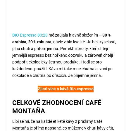
BIO Espresso 80:20
mě zaujala hlavně složením –
80 %
arabica, 20 % robusta,
navíc v bio kvalitě. Je bez kyselosti,
plná chuti a přitom jemná. Perfektní pro ty, kteří chtějí
jemnější espresso bez hořkého dozvuku a zároveň chtějí
podpořit ekologicky šetrnou produkci. Hodí se pro
každodenní použití. Káva mi také moc chutnala, voní po
čokoládě a chutná po oříšcích. Je příjemně jemná.
Zjisti více o kávě Bio espresso
CELKOVÉ ZHODNOCENÍ CAFÉ
MONTAÑA
Líbí se mi, že na každé etiketě kávy z pražírny Café
Montaña je přímo napsané, co můžeme v chuti kávy cítit,