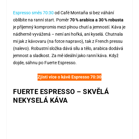
Espresso směs 70:30
od Café Montaña si bez váhání
oblíbíte na ranní start. Poměr
70 % arabica a 30 % robusta
je příjemný kompromis mezi plnou chutí a jemností. Káva je
nádherně vyvážená – není ani hořká, ani kyselá. Chutnala
mi jak z kávovaru (na fotce napravo), tak z French pressu
(nalevo). Robustní složka dává sílu a tělo, arabica dodává
jemnost a sladkost. Za mě ideální jako ranní káva. Když
dojde, sáhnu po Fuerte Espresso.
Zjisti více o kávě Espresso 70:30
FUERTE ESPRESSO – SKVĚLÁ
NEKYSELÁ KÁVA