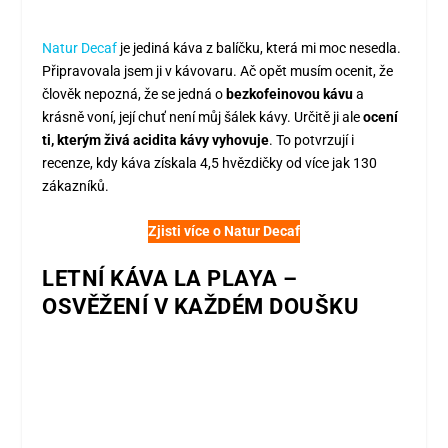
Natur Decaf
je jediná káva z balíčku, která mi moc nesedla.
Připravovala jsem ji v kávovaru. Ač opět musím ocenit, že
člověk nepozná, že se jedná o
bezkofeinovou kávu
a
krásně voní, její chuť není můj šálek kávy. Určitě ji ale
ocení
ti, kterým živá acidita kávy vyhovuje
. To potvrzují i
recenze, kdy káva získala 4,5 hvězdičky od více jak 130
zákazníků.
Zjisti více o Natur Decaf
LETNÍ KÁVA LA PLAYA –
OSVĚŽENÍ V KAŽDÉM DOUŠKU