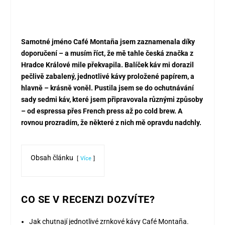
Samotné jméno Café Montaña jsem zaznamenala díky
doporučení – a musím říct, že mě tahle česká značka z
Hradce Králové mile překvapila. Balíček káv mi dorazil
pečlivě zabalený, jednotlivé kávy proložené papírem, a
hlavně – krásně voněl. Pustila jsem se do ochutnávání
sady sedmi káv, které jsem připravovala různými způsoby
– od espressa přes French press až po cold brew. A
rovnou prozradím, že některé z nich mě opravdu nadchly.
Obsah článku
Více
CO SE V RECENZI DOZVÍTE?
Jak chutnají jednotlivé zrnkové kávy Café Montaña.