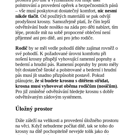
polstrování a provedení opěrek a bezpečnostních pásů
– vše musí poskytovat dostatečný komfort,
nic nesmí
nikde tlačit
. Od použitých materiálů se pak odvíjí
prodyšnost krosny. Samozřejmě platí, že čím lepší
odvětrávání bude nosítko na záda pro děti nabízet, tím
lépe, protože mít na sobě propocené oblečení není
příjemné ani pro dítě, ani pro jeho rodiče.
Rodič
by se měl vedle pohodlí dítěte zajímat rovněž o
své pohodlí. K požadované úrovni komfortu při
nošení krosny přispějí vyhovující ramenní popruhy a
bederní a hrudní pás. Ramenní popruhy by proto měly
být dostatečně široké a polstrované a bederní i hrudní
pás musí jít snadno přizpůsobit postavě. Pokud
plánujete,
že si budete krosnu s dítětem střídat,
krosna musí vyhovovat oběma rodičům (nosičům)
.
Pro již zmíněné odvětrávání hledejte krosnu s dobře
odvětrávaným zádovým systémem.
Úložný prostor
Dále záleží na velikosti a provedení úložného prostoru
na věci. Když nebudeme počítat dítě, tak se toho do
krosny na dítě pochopitelně nevejde tolik jako do