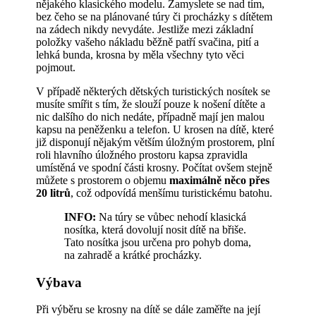
nějakého klasického modelu. Zamyslete se nad tím,
bez čeho se na plánované túry či procházky s dítětem
na zádech nikdy nevydáte. Jestliže mezi základní
položky vašeho nákladu běžně patří svačina, pití a
lehká bunda, krosna by měla všechny tyto věci
pojmout.
V případě některých dětských turistických nosítek se
musíte smířit s tím, že slouží pouze k nošení dítěte a
nic dalšího do nich nedáte, případně mají jen malou
kapsu na peněženku a telefon. U krosen na dítě, které
již disponují nějakým větším úložným prostorem, plní
roli hlavního úložného prostoru kapsa zpravidla
umístěná ve spodní části krosny. Počítat ovšem stejně
můžete s prostorem o objemu
maximálně něco přes
20 litrů
, což odpovídá menšímu turistickému batohu.
INFO:
Na túry se vůbec nehodí klasická
nosítka, která dovolují nosit dítě na břiše.
Tato nosítka jsou určena pro pohyb doma,
na zahradě a krátké procházky.
Výbava
Při výběru se krosny na dítě se dále zaměřte na její