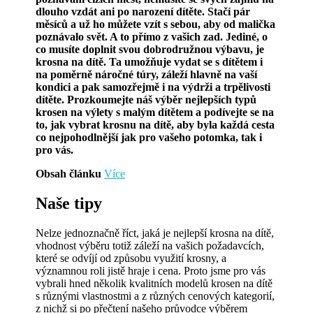
dlouho vzdát ani po narození dítěte. Stačí pár
měsíců a už ho můžete vzít s sebou, aby od malička
poznávalo svět. A to přímo z vašich zad. Jediné, o
co musíte doplnit svou dobrodružnou výbavu, je
krosna na dítě. Ta umožňuje vydat se s dítětem i
na poměrně náročné túry, záleží hlavně na vaší
kondici a pak samozřejmě i na výdrži a trpělivosti
dítěte. Prozkoumejte náš výběr nejlepších typů
krosen na výlety s malým dítětem a podívejte se na
to, jak vybrat krosnu na dítě, aby byla každá cesta
co nejpohodlnější jak pro vašeho potomka, tak i
pro vás.
Obsah článku
Více
Naše tipy
Nelze jednoznačně říct, jaká je nejlepší krosna na dítě,
vhodnost výběru totiž záleží na vašich požadavcích,
které se odvíjí od způsobu využití krosny, a
významnou roli jistě hraje i cena. Proto jsme pro vás
vybrali hned několik kvalitních modelů krosen na dítě
s různými vlastnostmi a z různých cenových kategorií,
z nichž si po přečtení našeho průvodce výběrem