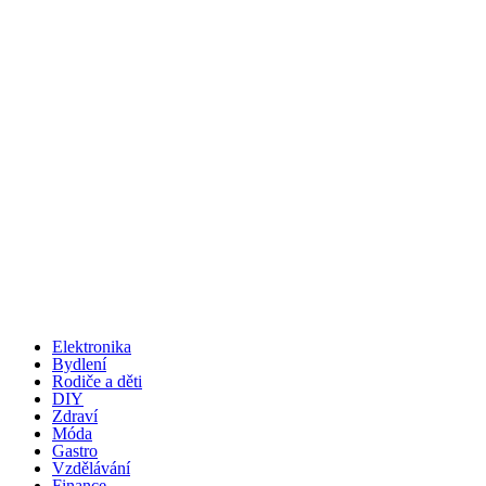
Elektronika
Bydlení
Rodiče a děti
DIY
Zdraví
Móda
Gastro
Vzdělávání
Finance