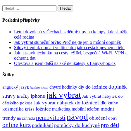
Vyhledávání
Poslední příspěvky
Letní dovolená v Čechách s dětmi: tipy na kempy, kde si užije
celá rodina
Jak vybrat sluneční brýle: Proč nejde jen o módní doplněk
Silový trénink doma i ve fitcentru jako cesta k pevnému tělu
Jak nastavit techniku na cesty: eSIM, bezpečná Wi-Fi, VPN a
ochrana dat
Otestovala jsem další italské delikatesy z Lanyzshop.cz
Štítky
doplněk
do ložnice
anglický jazyk
chytré hodinky
diy
bankovnictví
jak vybrat
stravy
iphone
hračky
Jak vybrat nábytek do
Jak vybrat nábytek do ložnice
dětského pokoje
jídlo
knihy
ložnice
módní
kosmetika
krása
marketing
mobilní telefon
návod
nemovitosti
trendy
oblečení
obuv
na zahradu
online kurz
pro děti
podnikání
pomůcky do kuchyně