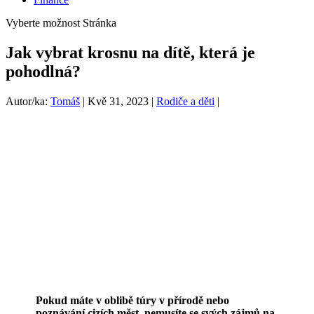
Vyberte možnost Stránka
Jak vybrat krosnu na dítě, která je
pohodlná?
Autor/ka:
Tomáš
|
Kvě 31, 2023
|
Rodiče a děti
|
Pokud máte v oblibě túry v přírodě nebo
poznávání cizích měst, nemusíte se svých zájmů na