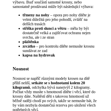
výbavu. Buď součástí samotné krosny, nebo
samostatně prodávaná může být následující výbava:
třmeny na nohy
– opora pro nohy dítěte je
velmi důležitá pro jeho pohodlí, zvlášť na
delších trasách
stříška proti slunci a větru
– měla by být
dostatečně velká a zajišťovat ochranu nejen
svrchu, ale i ze stran
pláštěnka
zrcátko
– pro kontrolu dítěte nemusíte krosnu
sundávat ze zad
kapsa na hydrovak
Nosnost
Nosnost se napříč různými modely krosen na dítě
příliš neliší,
setkáte se s hodnotami kolem 20
kilogramů
, odchylka bývá nanejvýš 2 kilogramy.
Počítat vždy musíte s hmotností dítěte i věcí, které do
krosny dáte. Naštěstí děti s takovou hmotností už
běžně raději chodí po svých, takže se nemusíte bát, že
by vám nezbyla dostatečná rezerva pro uložení všech
potřebných věcí.