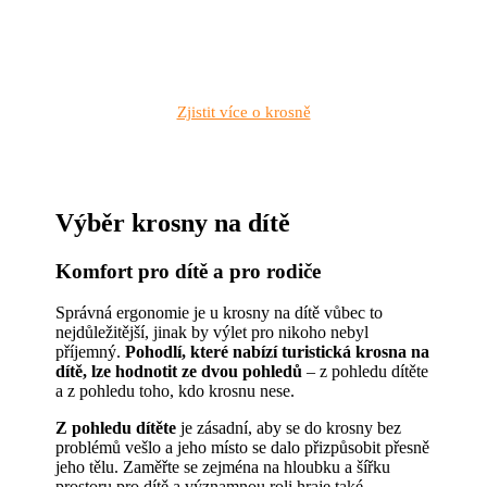
Zjistit více o krosně
Výběr krosny na dítě
Komfort pro dítě a pro rodiče
Správná ergonomie je u krosny na dítě vůbec to
nejdůležitější, jinak by výlet pro nikoho nebyl
příjemný.
Pohodlí, které nabízí turistická krosna na
dítě, lze hodnotit ze dvou pohledů
– z pohledu dítěte
a z pohledu toho, kdo krosnu nese.
Z pohledu dítěte
je zásadní, aby se do krosny bez
problémů vešlo a jeho místo se dalo přizpůsobit přesně
jeho tělu. Zaměřte se zejména na hloubku a šířku
prostoru pro dítě a významnou roli hraje také