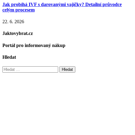
Jak probíhá IVF s darovanými vajíčky? Detailní průvodce
celým procesem
22. 6. 2026
Jaktovybrat.cz
Portál pro informovaný nákup
Hledat
Vyhledávání