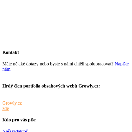
Kontakt
Máte nějaké dotazy nebo byste s námi chtěli spolupracovat?
Napište
nám.
Hrdý člen portfolia obsahových webů Growly.cz:
Tento web je součástí portfolia obsahových webů sdružených pod
Growly.cz
. Info o webech v portfoliu spolu s cenami inzerce najdete
zde
.
Kdo pro vás píše
Naši redaktoři