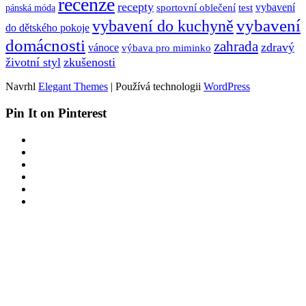
recenze
recepty
sportovní oblečení
test
vybavení
pánská móda
vybavení
vybavení do kuchyně
do dětského pokoje
domácnosti
zahrada
zdravý
vánoce
výbava pro miminko
životní styl
zkušenosti
Navrhl
Elegant Themes
| Používá technologii
WordPress
Pin It on Pinterest