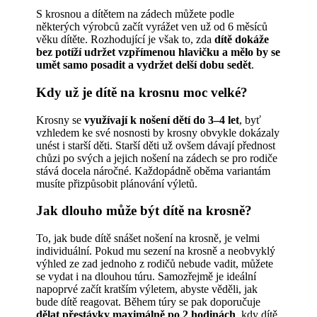
S krosnou a dítětem na zádech můžete podle
některých výrobců začít vyrážet ven už od 6 měsíců
věku dítěte. Rozhodující je však to, zda
dítě dokáže
bez potíží udržet vzpřímenou hlavičku a mělo by se
umět samo posadit a vydržet delší dobu sedět
.
Kdy už je dítě na krosnu moc velké?
Krosny se
využívají k nošení dětí do 3–4 let
, byť
vzhledem ke své nosnosti by krosny obvykle dokázaly
unést i starší děti. Starší děti už ovšem dávají přednost
chůzi po svých a jejich nošení na zádech se pro rodiče
stává docela náročné. Každopádně oběma variantám
musíte přizpůsobit plánování výletů.
Jak dlouho může být dítě na krosně?
To, jak bude dítě snášet nošení na krosně, je velmi
individuální. Pokud mu sezení na krosně a neobvyklý
výhled ze zad jednoho z rodičů nebude vadit, můžete
se vydat i na dlouhou túru. Samozřejmě je ideální
napoprvé začít kratším výletem, abyste věděli, jak
bude dítě reagovat. Během túry se pak doporučuje
dělat přestávky maximálně po 2 hodinách
, kdy dítě