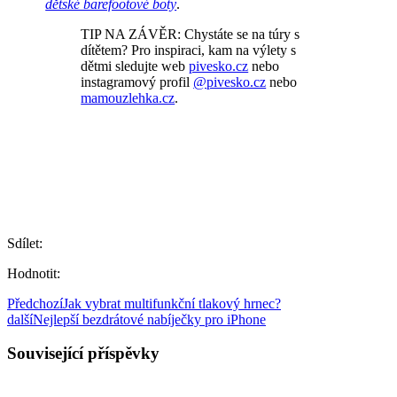
dětské barefootové boty
.
TIP NA ZÁVĚR: Chystáte se na túry s
dítětem? Pro inspiraci, kam na výlety s
dětmi sledujte web
pivesko.cz
nebo
instagramový profil
@pivesko.cz
nebo
mamouzlehka.cz
.
Sdílet:
Hodnotit:
Předchozí
Jak vybrat multifunkční tlakový hrnec?
další
Nejlepší bezdrátové nabíječky pro iPhone
Související příspěvky