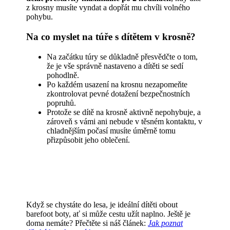
z krosny musíte vyndat a dopřát mu chvíli volného
pohybu.
Na co myslet na túře s dítětem v krosně?
Na začátku túry se důkladně přesvědčte o tom,
že je vše správně nastaveno a dítěti se sedí
pohodlně.
Po každém usazení na krosnu nezapomeňte
zkontrolovat pevné dotažení bezpečnostních
popruhů.
Protože se dítě na krosně aktivně nepohybuje, a
zároveň s vámi ani nebude v těsném kontaktu, v
chladnějším počasí musíte úměrně tomu
přizpůsobit jeho oblečení.
Když se chystáte do lesa, je ideální dítěti obout
barefoot boty, ať si může cestu užít naplno. Ještě je
doma nemáte? Přečtěte si náš článek:
Jak poznat