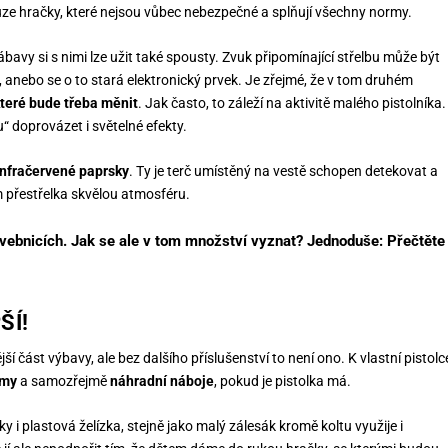
e hračky, které nejsou vůbec nebezpečné a splňují všechny normy.
e zábavy si s nimi lze užit také spousty. Zvuk připomínající střelbu může být
anebo se o to stará elektronický prvek. Je zřejmé, že v tom druhém
které bude třeba měnit
. Jak často, to záleží na aktivitě malého pistolníka.
 doprovázet i světelné efekty.
infračervené paprsky
. Ty je terč umístěný na vestě schopen detekovat a
přestřelka skvělou atmosféru.
vebnicích. Jak se ale v tom množství vyznat? Jednoduše: Přečtěte
ŠÍ!
ější část výbavy, ale bez dalšího příslušenství to není ono. K vlastní pistolc
ýmy
a samozřejmě
náhradní náboje
, pokud je pistolka má.
ky i plastová želízka, stejně jako malý zálesák kromě koltu využije i