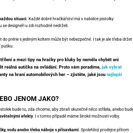
každou situaci
. Každé dobré hračkářství má v nabídce pistolky
u se designéři u zdi rozhodně nedrželi.
t do prérie s jediným koltem může být nebezpečné. I tak je ale třeba držet
í pušku.
třílení a mezi tipy na hračky pro kluky by neměla chybět ani
it reálná autíčka na ovládání. Proto vám poradíme,
jak vybrat
lanty na hraní automobilových her – zjistěte, jaké jsou
nejlepší
NEBO JENOM JAKO?
stolek bude to, zda chceme, aby zbraň skutečně něco střílela, anebo bud
světelnými efekty
. I v tomto případě máme široké možnosti volby.
ičky, vodu anebo třeba náboje s přísavkami
. Spolehlivý prodejce přitom