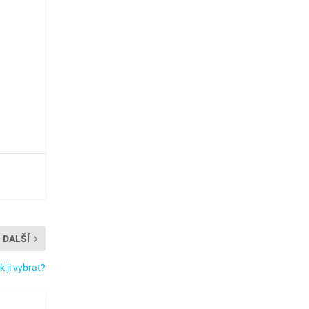
DALŠÍ
k ji vybrat?