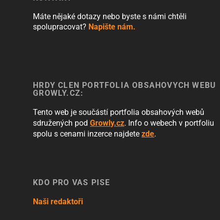
Máte nějaké dotazy nebo byste s námi chtěli
spolupracovat?
Napište nám.
HRDÝ ČLEN PORTFOLIA OBSAHOVÝCH WEBŮ
GROWLY.CZ:
Tento web je součástí portfolia obsahových webů
sdružených pod
Growly.cz
. Info o webech v portfoliu
spolu s cenami inzerce najdete
zde
.
KDO PRO VÁS PÍŠE
Naši redaktoři