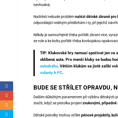
nevhodná.
Naštěstí nebude problém
nalézt dětské zbraně pro 
odpovídající reálným předlohám i ty, při jejichž návrh
Někdy je samozřejmě třeba pořídit zbraní více, vyrazi
se role a ke koltu pořídit třeba kovbojskou opakovac
TIP: Klukovské hry nemusí spočívat jen ve s
oblíbená auta. Pro menší kluky se budou hod
autodráhu
. Větším klukům se jistě zalíbí vo
volanty k PC
.
BUDE SE STŘÍLET OPRAVDU, 
Dalším důležitým parametrem při výběru dětských pi
stačit, když se pistolka projeví
zvukovými, případně 
Dětské pistolky mohou střílet
pěnové projektily, kul