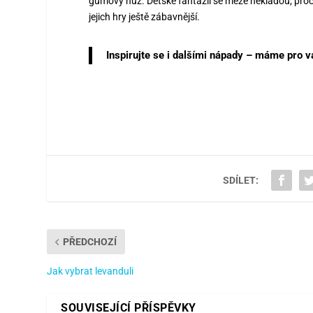
gumový nůž. Dětské fantazii se meze nekladou, proč 
jejich hry ještě zábavnější.
Inspirujte se i dalšími nápady – máme pro
SDÍLET:
PŘEDCHOZÍ
Jak vybrat levanduli
SOUVISEJÍCÍ PŘÍSPĚVKY