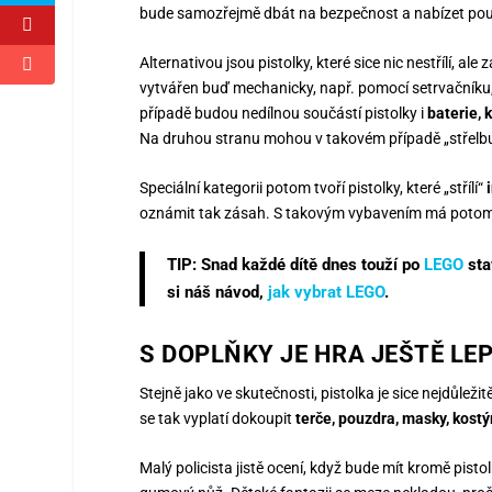
bude samozřejmě dbát na bezpečnost a nabízet pouz
Alternativou jsou pistolky, které sice nic nestřílí, al
vytvářen buď mechanicky, např. pomocí setrvačníku, 
případě budou nedílnou součástí pistolky i
baterie, 
Na druhou stranu mohou v takovém případě „střelbu“
Speciální kategorii potom tvoří pistolky, které „střílí“
oznámit tak zásah. S takovým vybavením má potom 
TIP: Snad každé dítě dnes touží po
LEGO
sta
si náš návod,
jak vybrat LEGO
.
S DOPLŇKY JE HRA JEŠTĚ LEP
Stejně jako ve skutečnosti, pistolka je sice nejdůležit
se tak vyplatí dokoupit
terče, pouzdra, masky, kost
Malý policista jistě ocení, když bude mít kromě pistol