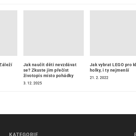
Záleží
Jak naučit děti nevzdávat
Jak vybrat LEGO pro k
se? Zkuste jim přečíst
holky, i ty nejmenší
životopis místo pohádky
21. 2. 2022
3. 12. 2025
KATEGORIE