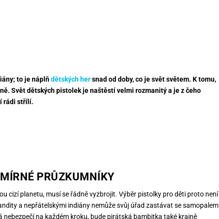
iány; to je náplň
dětských her
snad od doby, co je svět světem. K tomu,
ně. Svět dětských pistolek je naštěstí velmi rozmanitý a je z čeho
rádi střílí.
ESMÍRNÉ PRŮZKUMNÍKY
u cizí planetu, musí se řádně vyzbrojit. Výběr pistolky pro děti proto není
e s bandity a nepřátelskými indiány nemůže svůj úřad zastávat se samopalem
há nebezpečí na každém kroku, bude pirátská bambitka také krajně