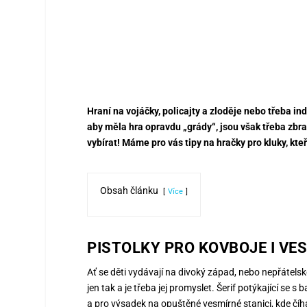
Hraní na vojáčky, policajty a zloděje nebo třeba ind
aby měla hra opravdu „grády“, jsou však třeba zbra
vybírat! Máme pro vás tipy na hračky pro kluky, kteří 
Obsah článku
Více
PISTOLKY PRO KOVBOJE I V
Ať se děti vydávají na divoký západ, nebo nepřátelsko
jen tak a je třeba jej promyslet. Šerif potýkající s
a pro výsadek na opuštěné vesmírné stanici, kde čí