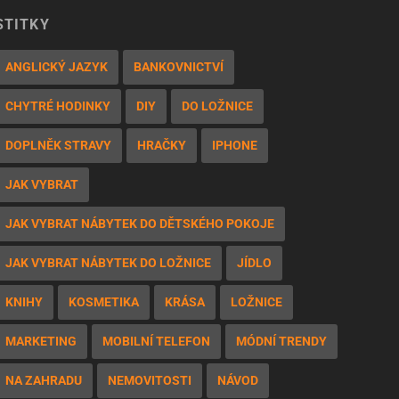
ŠTÍTKY
ANGLICKÝ JAZYK
BANKOVNICTVÍ
CHYTRÉ HODINKY
DIY
DO LOŽNICE
DOPLNĚK STRAVY
HRAČKY
IPHONE
JAK VYBRAT
JAK VYBRAT NÁBYTEK DO DĚTSKÉHO POKOJE
JAK VYBRAT NÁBYTEK DO LOŽNICE
JÍDLO
KNIHY
KOSMETIKA
KRÁSA
LOŽNICE
MARKETING
MOBILNÍ TELEFON
MÓDNÍ TRENDY
NA ZAHRADU
NEMOVITOSTI
NÁVOD