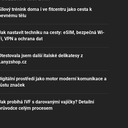
Silový trénink doma i ve fitcentru jako cesta k
pevnému tělu
Jak nastavit techniku na cesty: eSIM, bezpečná Wi-
Fi, VPN a ochrana dat
Otestovala jsem další italské delikatesy z
Lanyzshop.cz
Digitální prostředí jako motor moderní komunikace a
růstu značek
Jak probíhá IVF s darovanými vajíčky? Detailní
průvodce celým procesem