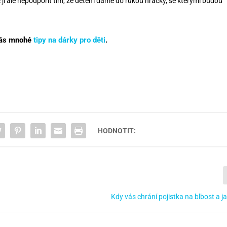
jí ale nepodpořit tím, že dětem dáme do rukou hračky, se kterými budou
 vás mnohé
tipy na dárky pro děti
.
HODNOTIT:
Kdy vás chrání pojistka na blbost a ja