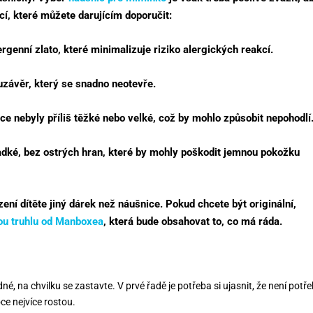
cí, které můžete darujícím doporučit:
ergenní zlato, které minimalizuje riziko alergických reakcí.
uzávěr, který se snadno neotevře.
ice nebyly příliš těžké nebo velké, což by mohlo způsobit nepohodlí
ladké, bez ostrých hran, které by mohly poškodit jemnou pokožku
ení dítěte jiný dárek než náušnice. Pokud chcete být originální,
ou truhlu od Manboxea
, která bude obsahovat to, co má ráda.
dné, na chvilku se zastavte. V prvé řadě je potřeba si ujasnit, že není potř
ce nejvíce rostou.