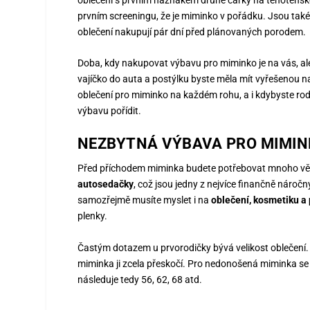
prvním screeningu, že je miminko v pořádku. Jsou ta
oblečení nakupují pár dní před plánovaných porodem.
Doba, kdy nakupovat výbavu pro miminko je na vás, a
vajíčko do auta a postýlku byste měla mít vyřešenou n
oblečení pro miminko na každém rohu, a i kdybyste rodi
výbavu pořídit.
NEZBYTNÁ VÝBAVA PRO MIMI
Před příchodem miminka budete potřebovat mnoho věcí. 
autosedačky
, což jsou jedny z nejvíce finančně nároč
samozřejmě musíte myslet i na
oblečení, kosmetiku a
plenky.
Častým dotazem u prvorodičky bývá velikost oblečení. V
miminka ji zcela přeskočí. Pro nedonošená miminka se m
následuje tedy 56, 62, 68 atd.