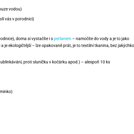
pouze vodou)
olí vás v porodnici)
dnice), doma si vystačíte i s
perlanem
– namočíte do vody a je to jako
a je ekologičtější – lze opakovaně prát, je to textilní tkanina, bez jakýchko
 ublinkávání, proti sluníčku v kočárku apod.) – alespoň 10 ks
iminko)