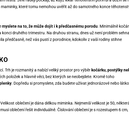
ké maminky, které tomu nemohou uvěřit až do samotného konce těhotenstv
le
myslete na to, že může dojít i k předčasnému porodu
. Minimálně kočár
a konci druhého trimestru. Na druhou stranu, dnes už není problém sehn
la předčasně, než vás pustí z porodnice, kdokoliv z vaší rodiny stihne
NKO
Trh je rozmanitý a nabízí veliký prostor pro výběr
kočárku, postýlky ne
ných položek a hlavně věci, bez kterých se neobejdete. Kromě toho
 plenky
. Dopředu si promyslete, zda budete užívat jednorázové nebo látk
elikost oblečení je dána délkou miminka. Nejmenší velikost je 50, někter
usí oblečení řešit individuálně. Číslování oblečení je s rozestupem 6 cm,