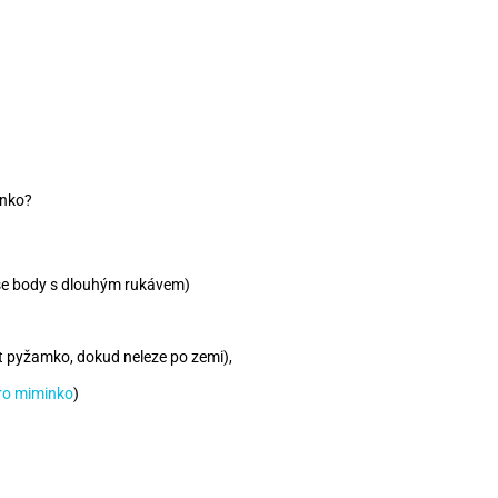
inko?
se body s dlouhým rukávem)
t pyžamko, dokud neleze po zemi),
pro miminko
)