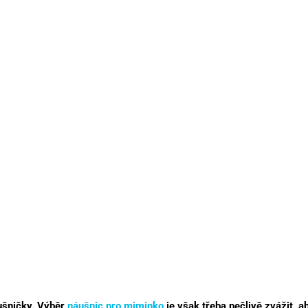
áušničky. Výběr
náušnic pro miminko
je však třeba pečlivě zvážit, a