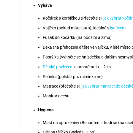
Výbava
Kočárek s korbičkou (Přečtěte si,
jak vybrat kočá
Vajíčko (pokud máte auto), ideálně s
isofixem
Fusak do kočárku (na podzim a zimu)
Deka (na přehození dítěte ve vajíčku, v létě místo 
Postýlka (vyhněte se hnízdečku a dalším nesmys
Dětské povlečení
a prostěradlo – 2 ks
Peřinka (polštář pro miminka ne)
Matrace (přečtěte si,
jak vybrat matraci do dětsk
Monitor dechu
Hygiena
Mast na opruzeniny (Bepanten – hodí se i na ošet
Olej na tělíčko (Weleda, Hipp)