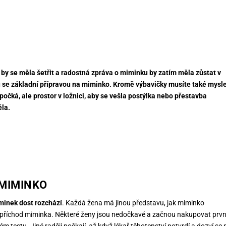
ka by se měla šetřit a radostná zpráva o miminku by zatím měla zůstat v
ku se základní přípravou na miminko. Kromě výbavičky musíte také mysl
očká, ale prostor v ložnici, aby se vešla postýlka nebo přestavba
ěla.
MIMINKO
minek dost rozchází
. Každá žena má jinou představu, jak miminko
 na příchod miminka. Některé ženy jsou nedočkavé a začnou nakupovat prvn
testu. Jiné raději počkají, až když lékař těhotenství potvrdí a dozví se 