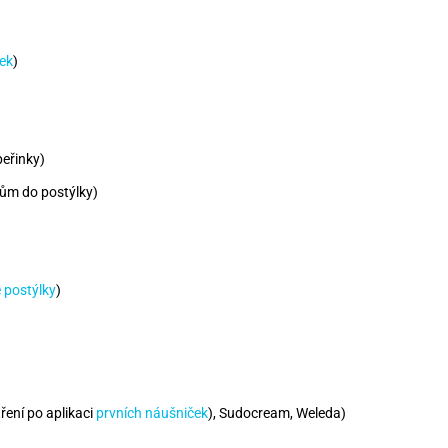
rek
)
peřinky)
lům do postýlky)
é postýlky
)
ření po aplikaci
prvních náušniček
), Sudocream, Weleda)