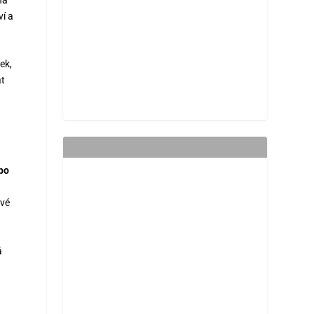
í a
ek,
at
bo
ové
á