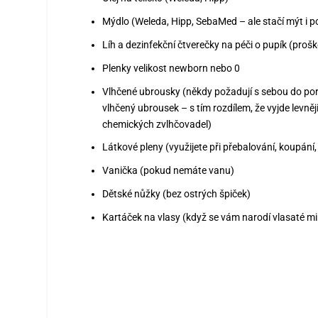
Mýdlo (Weleda, Hipp, SebaMed – ale stačí mýt i 
Líh a dezinfekční čtverečky na péči o pupík (prošk
Plenky velikost newborn nebo 0
Vlhčené ubrousky (někdy požadují s sebou do poro
vlhčený ubrousek – s tím rozdílem, že vyjde levněji 
chemických zvlhčovadel)
Látkové pleny (využijete při přebalování, koupání,
Vanička (pokud nemáte vanu)
Dětské nůžky (bez ostrých špiček)
Kartáček na vlasy (když se vám narodí vlasaté m