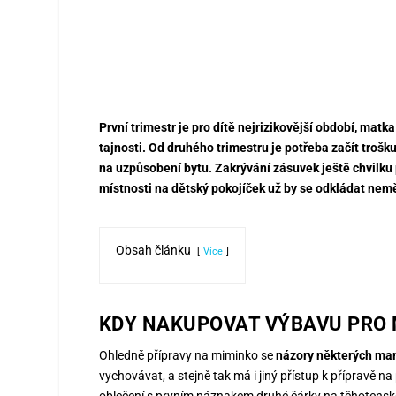
První trimestr je pro dítě nejrizikovější období, mat
tajnosti. Od druhého trimestru je potřeba začít troš
na uzpůsobení bytu. Zakrývání zásuvek ještě chvilku p
místnosti na dětský pokojíček už by se odkládat nem
Obsah článku
Více
KDY NAKUPOVAT VÝBAVU PRO 
Ohledně přípravy na miminko se
názory některých ma
vychovávat, a stejně tak má i jiný přístup k přípravě
oblečení s prvním náznakem druhé čárky na těhotenském 