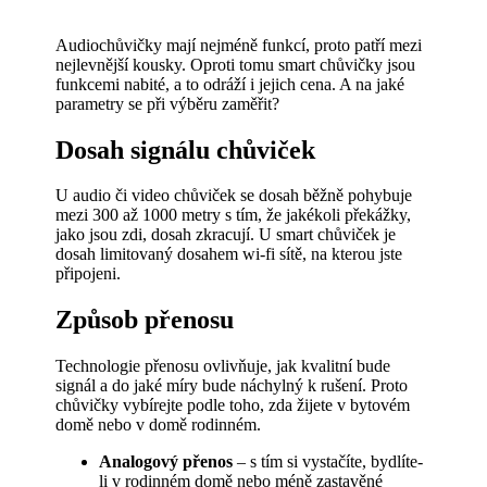
Audiochůvičky mají nejméně funkcí, proto patří mezi
nejlevnější kousky. Oproti tomu smart chůvičky jsou
funkcemi nabité, a to odráží i jejich cena. A na jaké
parametry se při výběru zaměřit?
Dosah signálu chůviček
U audio či video chůviček se dosah běžně pohybuje
mezi 300 až 1000 metry s tím, že jakékoli překážky,
jako jsou zdi, dosah zkracují. U smart chůviček je
dosah limitovaný dosahem wi-fi sítě, na kterou jste
připojeni.
Způsob přenosu
Technologie přenosu ovlivňuje, jak kvalitní bude
signál a do jaké míry bude náchylný k rušení. Proto
chůvičky vybírejte podle toho, zda žijete v bytovém
domě nebo v domě rodinném.
Analogový přenos
– s tím si vystačíte, bydlíte-
li v rodinném domě nebo méně zastavěné