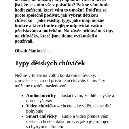
jistí, že je s ním vše v pořádku? Pak se vám bude
hodit zařízení, které vám to umožní. Pojďme se
proto společně podívat, jak vybrat dětskou
chůvičku – jaké existují typy, jaké mají možné
funkce a která bude nejlépe odpovídat vašim
představám a potřebám. Na závěr přidávám 3 tipy
na chůvičky, které jsme doma vyzkoušeli a
používali.
Obsah článku
Více
Typy dětských chůviček
Než se vrhnete na volbu konkrétní chůvičky,
zamyslete se, co od přístroje očekáváte. Chůvičky
můžeme rozdělit následovně:
Audiochůvičky
– postačí vám, že dítě uslyšíte a
ono uslyší vás
Video chůvičky
– chcete také vidět, jak se dítě
pohybuje
Smart chůvičky
– audio a video přenos vám
nestačí, chcete i další funkce, jako je propojení
s chytrým telefonem