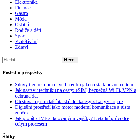
Elektronika
Finance
Gastro
Móda
Ostatní
Rodiče a děti
Sport
Vzdělávání
Zdraví
Vyhledávání
Poslední příspěvky
Silový trénink doma i ve fitcentru jako cesta k pevnému tělu
Jak nastavit techniku na cesty: eSIM, bezpečná Wi-Fi, VPN a
ochrana dat
Otestovala jsem další italské delikatesy z Lanyzshop.cz
Digitální prostředí jako motor moderní komunikace a růstu
značek
Jak probíhá IVF s darovanými vajíčky? Detailní průvodce
celým procesem
Štítky