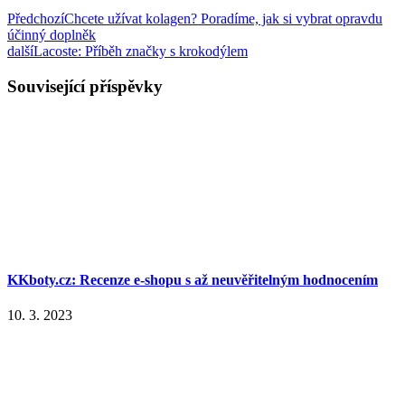
Předchozí
Chcete užívat kolagen? Poradíme, jak si vybrat opravdu
účinný doplněk
další
Lacoste: Příběh značky s krokodýlem
Související příspěvky
KKboty.cz: Recenze e-shopu s až neuvěřitelným hodnocením
10. 3. 2023