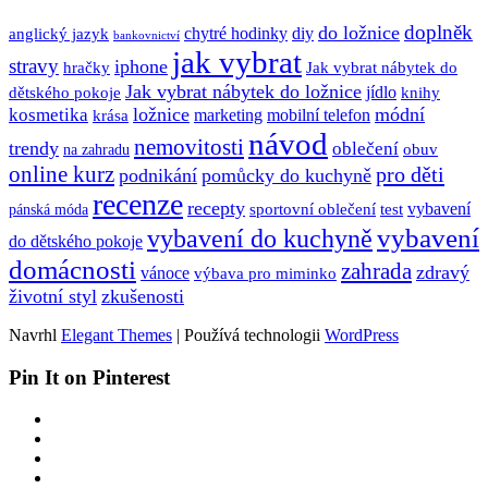
doplněk
do ložnice
anglický jazyk
chytré hodinky
diy
bankovnictví
jak vybrat
stravy
iphone
hračky
Jak vybrat nábytek do
Jak vybrat nábytek do ložnice
dětského pokoje
jídlo
knihy
ložnice
módní
kosmetika
krása
marketing
mobilní telefon
návod
nemovitosti
trendy
oblečení
obuv
na zahradu
online kurz
pro děti
podnikání
pomůcky do kuchyně
recenze
recepty
sportovní oblečení
test
vybavení
pánská móda
vybavení
vybavení do kuchyně
do dětského pokoje
domácnosti
zahrada
zdravý
vánoce
výbava pro miminko
životní styl
zkušenosti
Navrhl
Elegant Themes
| Používá technologii
WordPress
Pin It on Pinterest