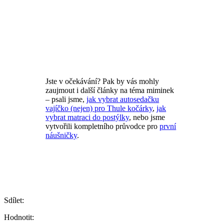
Jste v očekávání? Pak by vás mohly
zaujmout i další články na téma miminek
– psali jsme,
jak vybrat autosedačku
vajíčko (nejen) pro Thule kočárky
,
jak
vybrat matraci do postýlky
, nebo jsme
vytvořili kompletního průvodce pro
první
náušničky
.
Sdílet:
Hodnotit: