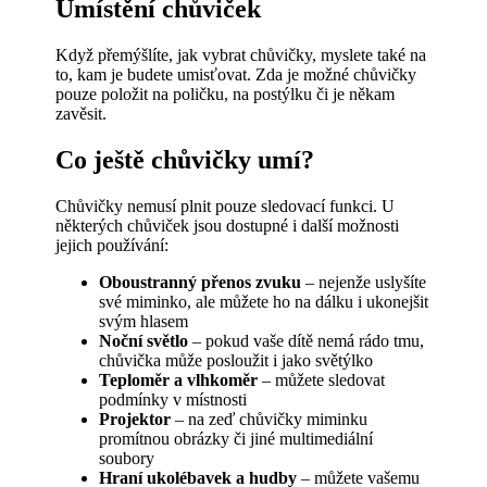
Umístění chůviček
Když přemýšlíte, jak vybrat chůvičky, myslete také na
to, kam je budete umisťovat. Zda je možné chůvičky
pouze položit na poličku, na postýlku či je někam
zavěsit.
Co ještě chůvičky umí?
Chůvičky nemusí plnit pouze sledovací funkci. U
některých chůviček jsou dostupné i další možnosti
jejich používání:
Oboustranný přenos zvuku
– nejenže uslyšíte
své miminko, ale můžete ho na dálku i ukonejšit
svým hlasem
Noční světlo
– pokud vaše dítě nemá rádo tmu,
chůvička může posloužit i jako světýlko
Teploměr a vlhkoměr
– můžete sledovat
podmínky v místnosti
Projektor
– na zeď chůvičky miminku
promítnou obrázky či jiné multimediální
soubory
Hraní ukolébavek a hudby
– můžete vašemu