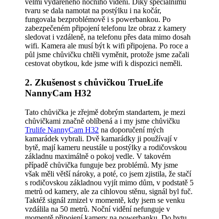
velmi vydařeného nočního vidění. Díky speciálnímu
tvaru se dala namotat na postýlku i na kočár,
fungovala bezproblémově i s powerbankou. Po
zabezpečeném připojení telefonu lze obraz z kamery
sledovat i vzdáleně, na telefonu přes data mimo dosah
wifi. Kamera ale musí být k wifi připojena. Po roce a
půl jsme chůvičku chtěli vyměnit, protože jsme začali
cestovat obytkou, kde jsme wifi k dispozici neměli.
2. Zkušenost s chůvičkou TrueLife
NannyCam H32
Tato chůvička je zřejmě dobrým standartem, je mezi
chůvičkami značně oblíbená a i my jsme chůvičku
Trulife NannyCam H32
na doporučení mých
kamarádek vybrali. Dvě kamarádky ji používají v
bytě, mají kameru neustále u postýlky a rodičovskou
základnu maximálně o pokoj vedle. V takovém
případě chůvička funguje bez problémů. My jsme
však měli větší nároky, a poté, co jsem zjistila, že stačí
s rodičovskou základnou vyjít mimo dům, v podstatě 5
metrů od kamery, ale za cihlovou stěnu, signál byl fuč.
Taktéž signál zmizel v momentě, kdy jsem se venku
vzdálila na 50 metrů. Noční vidění nefunguje v
momentě připojení kamery na powerbanku. Do bytu