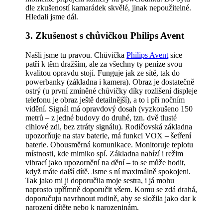
dle zkušeností kamarádek skvělé, jinak nepoužitelné.
Hledali jsme dál.
3. Zkušenost s chůvičkou Philips Avent
Našli jsme tu pravou. Chůvička
Philips Avent
sice
patří k těm dražším, ale za všechny ty peníze svou
kvalitou opravdu stojí. Funguje jak ze sítě, tak do
powerbanky (základna i kamera). Obraz je dostatečně
ostrý (u první zmíněné chůvičky díky rozlišení displeje
telefonu je obraz ještě detailnější), a to i při nočním
vidění. Signál má opravdový dosah (vyzkoušeno 150
metrů – z jedné budovy do druhé, tzn. dvě tlusté
cihlové zdi, bez ztráty signálu). Rodičovská základna
upozorňuje na stav baterie, má funkci VOX – šetření
baterie. Obousměrná komunikace. Monitoruje teplotu
místnosti, kde mimiko spí. Základna nabízí i režim
vibrací jako upozornění na dění – to se může hodit,
když máte další dítě. Jsme s ní maximálně spokojeni.
Tak jako mi ji doporučila moje sestra, i já mohu
naprosto upřímně doporučit všem. Komu se zdá drahá,
doporučuju navrhnout rodině, aby se složila jako dar k
narození dítěte nebo k narozeninám.