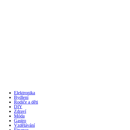
Elektronika
Bydlení
Rodiče a děti
DIY
Zdraví
Móda
Gastro
Vzdělávání
Finance