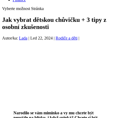
Vyberte možnost Stránka
Jak vybrat dětskou chůvičku + 3 tipy z
osobní zkušenosti
Autor/ka:
Lada
|
Led 22, 2024
|
Rodiče a děti
|
Narodilo se vám miminko a vy mu chcete být
neustále na blízku, i když spinká? Chcete si být