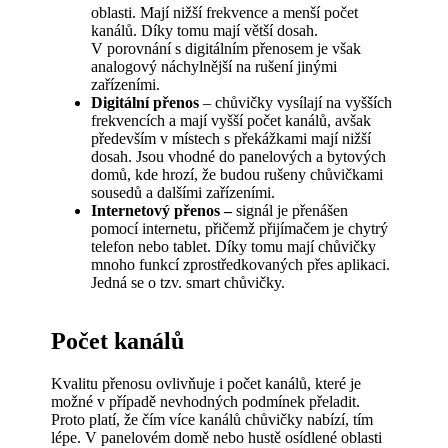
oblasti. Mají nižší frekvence a menší počet
kanálů. Díky tomu mají větší dosah.
V porovnání s digitálním přenosem je však
analogový náchylnější na rušení jinými
zařízeními.
Digitální přenos
– chůvičky vysílají na vyšších
frekvencích a mají vyšší počet kanálů, avšak
především v místech s překážkami mají nižší
dosah. Jsou vhodné do panelových a bytových
domů, kde hrozí, že budou rušeny chůvičkami
sousedů a dalšími zařízeními.
Internetový přenos –
signál je přenášen
pomocí internetu, přičemž přijímačem je chytrý
telefon nebo tablet. Díky tomu mají chůvičky
mnoho funkcí zprostředkovaných přes aplikaci.
Jedná se o tzv. smart chůvičky.
Počet kanálů
Kvalitu přenosu ovlivňuje i počet kanálů, které je
možné v případě nevhodných podmínek přeladit.
Proto platí, že čím více kanálů chůvičky nabízí, tím
lépe. V panelovém domě nebo hustě osídlené oblasti