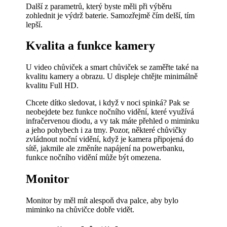
Další z parametrů, který byste měli při výběru
zohlednit je výdrž baterie. Samozřejmě čím delší, tím
lepší.
Kvalita a funkce kamery
U video chůviček a smart chůviček se zaměřte také na
kvalitu kamery a obrazu. U displeje chtějte minimálně
kvalitu Full HD.
Chcete dítko sledovat, i když v noci spinká? Pak se
neobejdete bez funkce nočního vidění, které využívá
infračervenou diodu, a vy tak máte přehled o miminku
a jeho pohybech i za tmy. Pozor, některé chůvičky
zvládnout noční vidění, když je kamera připojená do
sítě, jakmile ale změníte napájení na powerbanku,
funkce nočního vidění může být omezena.
Monitor
Monitor by měl mít alespoň dva palce, aby bylo
miminko na chůvičce dobře vidět.