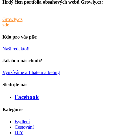
Hrdý člen portfolia obsahových webů Growly.cz:
Tento web je součástí portfolia obsahových webů sdružených pod
Growly.cz
. Info o webech v portfoliu spolu s cenami inzerce najdete
zde
.
Kdo pro vás píše
Naši redaktoři
Jak to u nás chodí?
Využíváme affiliate marketing
Sledujte nás
Facebook
Kategorie
Bydlení
Cestování
DIY