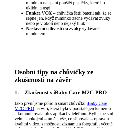
miminku na spaní pouštět písničky, které ho
uklidní a uspí
Funkce VOX
– chůvička šetří baterii tak, že se
sepne jen, když miminko začne vydávat zvuky
nebo je v okolí něho nějaký hluk
Nastavení citlivosti na zvuky
vydávané
miminkem
Osobní tipy na chůvičky ze
zkušenosti na závěr
1. Zkušenost s iBaby Care M2C PRO
Jako první jsme pořídili smart chůvičku
iBaby Care
M2C PRO
na wifi, která byla v podstatě jen kamerou
a komunikovala přes aplikaci v telefonu. Byli jsme s ní
velmi spokojeni – uměla vše, co slibovala – opravdu
kvalitní video, s možností záznamu a fotografií, včetně