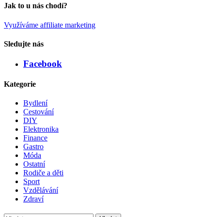
Jak to u nás chodí?
Využíváme affiliate marketing
Sledujte nás
Facebook
Kategorie
Bydlení
Cestování
DIY
Elektronika
Finance
Gastro
Móda
Ostatní
Rodiče a děti
Sport
Vzdělávání
Zdraví