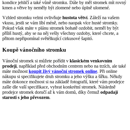
kondice jehličí a také vůně stromku. Dále by měl stromek mít rovný
kmen a větve by neměly být zlomené nebo úplně ulomené.
Vzhled stromku velmi ovlivňuje
hustota větví
. Záleží na vašem
vkusu, jestli se vám líbí méně, nebo naopak více husté stromky.
Pokud však máte v plánu stromek bohatě ozdobit, neměl by být
příliš hustý, aby se na něj vešly všechny ozdoby, které chcete, a
přitom nepřipomínal světélkující cirkusové šapitó.
Koupě vánočního stromku
Vánoční stromek si můžete pořídit v
klasickém venkovním
prodeji
, například před obchodním centrem nebo na trzích, ale také
máte možnost
koupit živý vánoční stromek online
. Při online
nákupu si specifikujete druh stromku a jeho výšku a šířku. Někdy
máte dokonce možnost si na základě fotografií, které vám prodejce
zašle dle vaší specifikace, vybrat konkrétní stromek. Následně
prodejce stromek doručí až k vám domů, díky čemuž
odpadají
starosti s jeho převozem
.