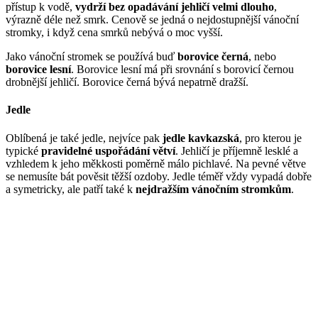
přístup k vodě,
vydrží bez opadávání jehličí velmi dlouho
,
výrazně déle než smrk. Cenově se jedná o nejdostupnější vánoční
stromky, i když cena smrků nebývá o moc vyšší.
Jako vánoční stromek se používá buď
borovice černá
, nebo
borovice lesní
. Borovice lesní má při srovnání s borovicí černou
drobnější jehličí. Borovice černá bývá nepatrně dražší.
Jedle
Oblíbená je také jedle, nejvíce pak
jedle kavkazská
, pro kterou je
typické
pravidelné uspořádání větví
. Jehličí je příjemně lesklé a
vzhledem k jeho měkkosti poměrně málo pichlavé. Na pevné větve
se nemusíte bát pověsit těžší ozdoby. Jedle téměř vždy vypadá dobře
a symetricky, ale patří také k
nejdražším vánočním stromkům
.