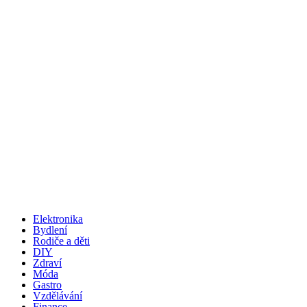
Elektronika
Bydlení
Rodiče a děti
DIY
Zdraví
Móda
Gastro
Vzdělávání
Finance