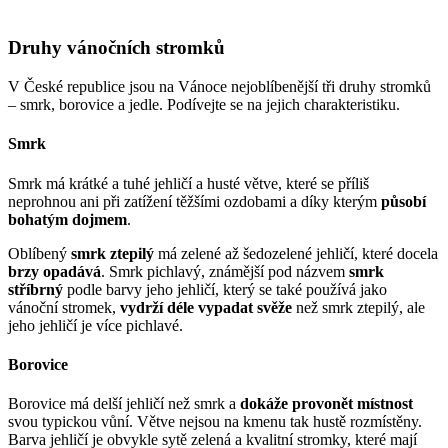
Druhy vánočních stromků
V České republice jsou na Vánoce nejoblíbenější tři druhy stromků
– smrk, borovice a jedle. Podívejte se na jejich charakteristiku.
Smrk
Smrk má krátké a tuhé jehličí a husté větve, které se příliš
neprohnou ani při zatížení těžšími ozdobami a díky kterým
působí
bohatým dojmem
.
Oblíbený
smrk ztepilý
má zelené až šedozelené jehličí, které docela
brzy opadává
. Smrk pichlavý, známější pod názvem
smrk
stříbrný
podle barvy jeho jehličí, který se také používá jako
vánoční stromek,
vydrží déle vypadat svěže
než smrk ztepilý, ale
jeho jehličí je více pichlavé.
Borovice
Borovice má delší jehličí než smrk a
dokáže provonět místnost
svou typickou vůní. Větve nejsou na kmenu tak hustě rozmístěny.
Barva jehličí je obvykle sytě zelená a kvalitní stromky, které mají