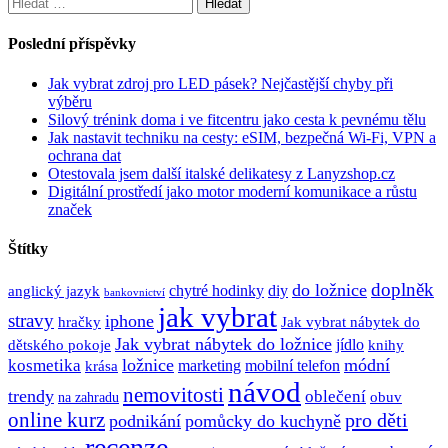
Vyhledávání
Poslední příspěvky
Jak vybrat zdroj pro LED pásek? Nejčastější chyby při
výběru
Silový trénink doma i ve fitcentru jako cesta k pevnému tělu
Jak nastavit techniku na cesty: eSIM, bezpečná Wi-Fi, VPN a
ochrana dat
Otestovala jsem další italské delikatesy z Lanyzshop.cz
Digitální prostředí jako motor moderní komunikace a růstu
značek
Štítky
doplněk
do ložnice
anglický jazyk
chytré hodinky
diy
bankovnictví
jak vybrat
stravy
iphone
hračky
Jak vybrat nábytek do
Jak vybrat nábytek do ložnice
dětského pokoje
jídlo
knihy
ložnice
módní
kosmetika
krása
marketing
mobilní telefon
návod
nemovitosti
trendy
oblečení
obuv
na zahradu
online kurz
pro děti
podnikání
pomůcky do kuchyně
recenze