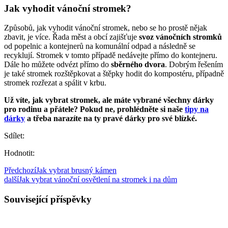
Jak vyhodit vánoční stromek?
Způsobů, jak vyhodit vánoční stromek, nebo se ho prostě nějak
zbavit, je více. Řada měst a obcí zajišťuje
svoz vánočních stromků
od popelnic a kontejnerů na komunální odpad a následně se
recyklují. Stromek v tomto případě nedávejte přímo do kontejneru.
Dále ho můžete odvézt přímo do
sběrného dvora
. Dobrým řešením
je také stromek rozštěpkovat a štěpky hodit do kompostéru, případně
stromek rozřezat a spálit v krbu.
Už víte, jak vybrat stromek, ale máte vybrané všechny dárky
pro rodinu a přátele? Pokud ne, prohlédněte si naše
tipy na
dárky
a třeba narazíte na ty pravé dárky pro své blízké.
Sdílet:
Hodnotit:
Předchozí
Jak vybrat brusný kámen
další
Jak vybrat vánoční osvětlení na stromek i na dům
Související příspěvky