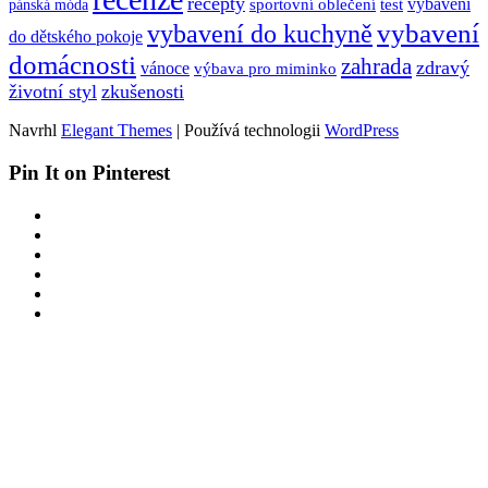
recepty
sportovní oblečení
test
vybavení
pánská móda
vybavení
vybavení do kuchyně
do dětského pokoje
domácnosti
zahrada
zdravý
vánoce
výbava pro miminko
životní styl
zkušenosti
Navrhl
Elegant Themes
| Používá technologii
WordPress
Pin It on Pinterest