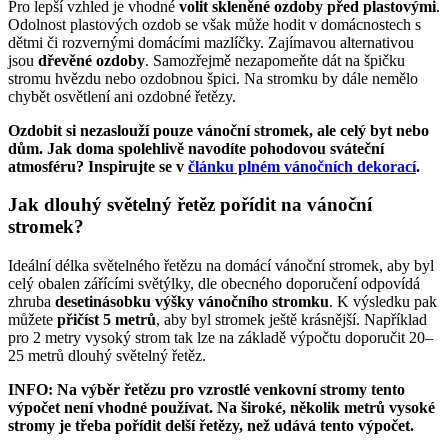
Pro lepší vzhled je vhodné
volit skleněné ozdoby před plastovými
.
Odolnost plastových ozdob se však může hodit v domácnostech s
dětmi či rozvernými domácími mazlíčky. Zajímavou alternativou
jsou
dřevěné ozdoby
. Samozřejmě nezapomeňte dát na špičku
stromu hvězdu nebo ozdobnou špici. Na stromku by dále nemělo
chybět osvětlení ani ozdobné řetězy.
Ozdobit si nezaslouží pouze vánoční stromek, ale celý byt nebo
dům. Jak doma spolehlivě navodíte pohodovou sváteční
atmosféru? Inspirujte se v
článku plném vánočních dekorací
.
Jak dlouhý světelný řetěz pořídit na vánoční
stromek?
Ideální délka světelného řetězu na domácí vánoční stromek, aby byl
celý obalen zářícími světýlky, dle obecného doporučení odpovídá
zhruba
desetinásobku výšky vánočního stromku
. K výsledku pak
můžete
přičíst 5 metrů
, aby byl stromek ještě krásnější. Například
pro 2 metry vysoký strom tak lze na základě výpočtu doporučit 20–
25 metrů dlouhý světelný řetěz.
INFO:
Na výběr řetězu pro vzrostlé venkovní stromy tento
výpočet není vhodné používat. Na široké, několik metrů vysoké
stromy je třeba pořídit delší řetězy, než udává tento výpočet.