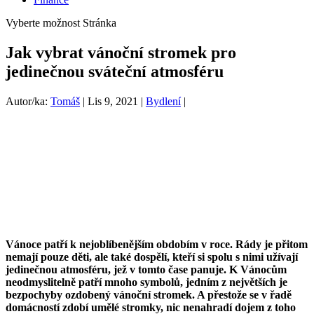
Vyberte možnost Stránka
Jak vybrat vánoční stromek pro
jedinečnou sváteční atmosféru
Autor/ka:
Tomáš
|
Lis 9, 2021
|
Bydlení
|
Vánoce patří k nejoblíbenějším obdobím v roce. Rády je přitom
nemají pouze děti, ale také dospělí, kteří si spolu s nimi užívají
jedinečnou atmosféru, jež v tomto čase panuje. K Vánocům
neodmyslitelně patří mnoho symbolů, jedním z největších je
bezpochyby ozdobený vánoční stromek. A přestože se v řadě
domácností zdobí umělé stromky, nic nenahradí dojem z toho