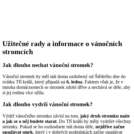
Užitečné rady a informace o vánočních
stromcích
Jak dlouho nechat vánoční stromek?
Vánoční stromek by měl stát doma ozdobený od Štědrého dne do
svátku Tří králů, který připadá na
6. ledna
. Faktem však je, že v
mnoha domácnostech se stromek zdobí dříve a nechává se déle, aby
si jej rodina více užila.
Jak dlouho vydrží vánoční stromek?
Výdrž vánočního stromku závisí na tom,
jaký druh stromku máte
a jak se o něj budete starat
. Do Tří králů by měly vydržet všechny
stromky. Pokud se ho rozhodnete mít doma déle,
nejdříve začne
opadávat smrk
, který i v dobrých podmínkách začne opadávat