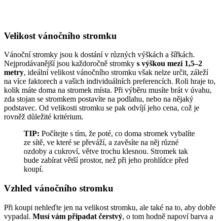
Velikost vánočního stromku
Vánoční stromky jsou k dostání v různých výškách a šířkách.
Nejprodávanější jsou každoročně stromky
s výškou mezi 1,5–2
metry
, ideální velikost vánočního stromku však nelze určit, záleží
na více faktorech a vašich individuálních preferencích. Roli hraje to,
kolik máte doma na stromek místa. Při výběru musíte brát v úvahu,
zda stojan se stromkem postavíte na podlahu, nebo na nějaký
podstavec. Od velikosti stromku se pak odvíjí jeho cena, což je
rovněž důležité kritérium.
TIP:
Počítejte s tím, že poté, co doma stromek vybalíte
ze sítě, ve které se převáží, a zavěsíte na něj různé
ozdoby a cukroví, větve trochu klesnou. Stromek tak
bude zabírat větší prostor, než při jeho prohlídce před
koupí.
Vzhled vánočního stromku
Při koupi nehleďte jen na velikost stromku, ale také na to, aby dobře
vypadal.
Musí vám připadat čerstvý
, o tom hodně napoví barva a