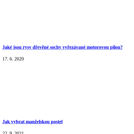
Jaké jsou rysy dřevěné sochy vyřezávané motorovou pilou?
17. 6. 2020
Jak vybrat manželskou postel
22. 9. 2021