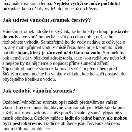
maximálně na konci ledna.
Nejdelší výdrží se může pochlubit
borovice
, která někdy vydrží dokonce až do března.
Jak udržet vánoční stromek čerstvý?
Vánoční stromek udržíte čerstvý tak, že ho hned po koupi
postavíte
do vody
a ve vodě ho necháte stát po celou dobu, než se ho
rozhodnete vyhodit. Samozřejmě ho do vody nedávejte celý, jde o
to, aby mohl přijímat vodu v místě řezu. Ideální je k tomuto účelu
pořídit
stojan, který je zároveň nádržkou na vodu
. Stromek by
pak neměl stát v blízkosti zdroje tepla, jako jsou radiátory nebo krb,
a nejlépe by na něj nemělo dopadat přímé sluneční záření.
Tip:
Pokud budete stromek kupovat s větším předstihem před
Štědrým dnem, nechte ho venku v chladu, kde ho stačí postavit do
obyčejného kbelíku s vodou.
Jak ozdobit vánoční stromek?
Ozdobení vánočního stromku opět záleží především na vašem
vkusu. Přece se musí líbit hlavně vám samotným. Málokdo kupuje
každý rok nové ozdoby a spíše používá stále ty samé, případně s
menší obměnou. Ozdoby můžete
ladit do jedné barvy, ale mohou
být i pestrobarevné
. Tradičně oblíbené jsou červenozlatá nebo
modrostříbrná kombinace.