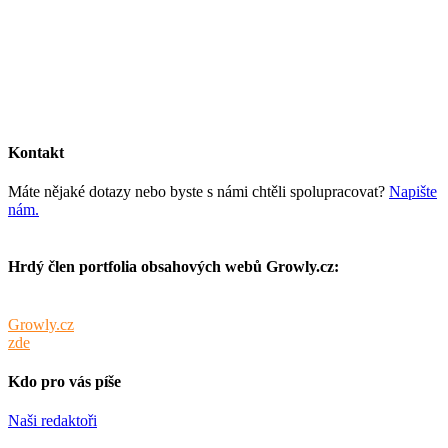
Kontakt
Máte nějaké dotazy nebo byste s námi chtěli spolupracovat?
Napište
nám.
Hrdý člen portfolia obsahových webů Growly.cz:
Tento web je součástí portfolia obsahových webů sdružených pod
Growly.cz
. Info o webech v portfoliu spolu s cenami inzerce najdete
zde
.
Kdo pro vás píše
Naši redaktoři