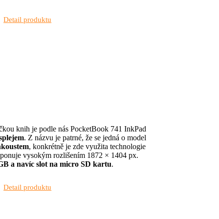
Detail produktu
ečkou knih je podle nás PocketBook 741 InkPad
splejem
. Z názvu je patrné, že se jedná o model
nkoustem
, konkrétně je zde využita technologie
isponuje vysokým rozlišením 1872 × 1404 px.
GB a navíc slot na micro SD kartu
.
Detail produktu