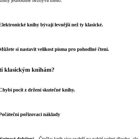
knihy jednoduše nezbývá místo.
Elektronické knihy bývají levnější než ty klasické.
Můžete si nastavit velikost písma pro pohodlné čtení.
oti klasickým knihám?
Chybí pocit z držení skutečné knihy.
Počáteční pořizovací náklady
Nutnost dobíjení
– Čtečky knih sice vydrží na nabití velmi dlouho, ale