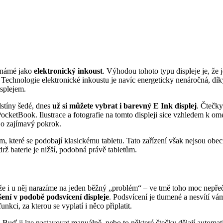
známé jako
elektronický inkoust
. Výhodou tohoto typu displeje je, že 
. Technologie elektronické inkoustu je navíc energeticky nenáročná, dí
splejem.
dstíny šedé, dnes
už si můžete vybrat i barevný E Ink displej
. Čtečky
PocketBook. Ilustrace a fotografie na tomto displeji sice vzhledem k o
á o zajímavý pokrok.
m, které se podobají klasickému tabletu. Tato zařízení však nejsou obe
drž baterie je nižší, podobná právě tabletům.
, že i u něj narazíme na jeden běžný „problém“ – ve tmě toho moc nepřečt
ení v podobě podsvícení displeje
. Podsvícení je tlumené a nesvítí vám
nkci, za kterou se vyplatí i něco připlatit.
. Buď ji lze nastavovat manuálně, nebo to některé čtečky dělají automa