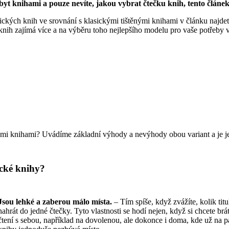
ůj byt knihami a pouze nevíte, jakou vybrat čtečku knih, tento článe
ckých knih ve srovnání s klasickými tištěnými knihami v článku najdete
nih zajímá více a na výběru toho nejlepšího modelu pro vaše potřeby v
nými knihami? Uvádíme základní výhody a nevýhody obou variant a je jen
ické knihy?
Jsou lehké a zaberou málo místa.
– Tím spíše, když zvážíte, kolik titu
nahrát do jedné čtečky. Tyto vlastnosti se hodí nejen, když si chcete brá
čtení s sebou, například na dovolenou, ale dokonce i doma, kde už na p