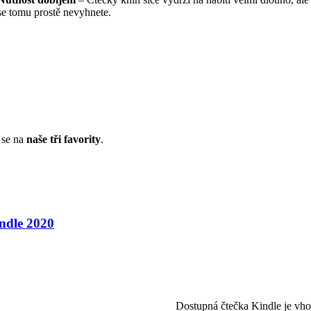
se tomu prostě nevyhnete.
e se na
naše tři favority
.
dle 2020
Dostupná čtečka Kindle je v