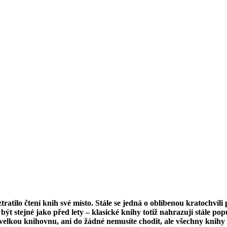
tratilo čtení knih své místo. Stále se jedná o oblíbenou kratochvíli 
 být stejné jako před lety – klasické knihy totiž nahrazují stále po
elkou knihovnu, ani do žádné nemusíte chodit, ale všechny knihy 