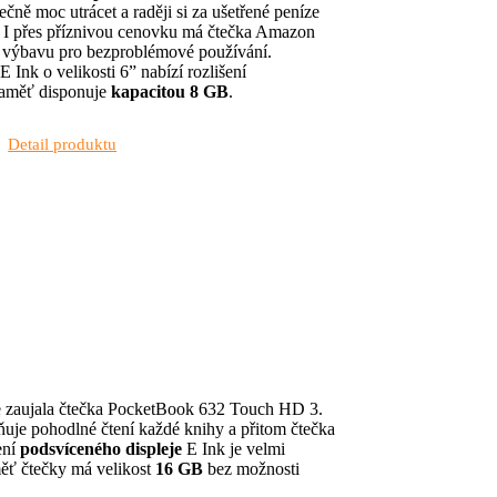
tečně moc utrácet a raději si za ušetřené peníze
h. I přes příznivou cenovku má čtečka Amazon
 výbavu pro bezproblémové používání.
E Ink o velikosti 6” nabízí rozlišení
paměť disponuje
kapacitou 8 GB
.
Detail produktu
íce zaujala čtečka PocketBook 632 Touch HD 3.
ňuje pohodlné čtení každé knihy a přitom čtečka
ení
podsvíceného displeje
E Ink je velmi
ěť čtečky má velikost
16 GB
bez možnosti