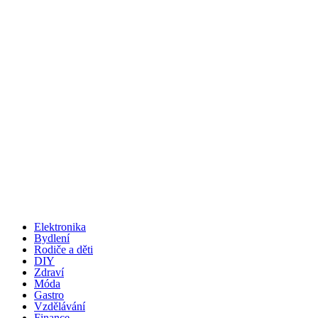
Elektronika
Bydlení
Rodiče a děti
DIY
Zdraví
Móda
Gastro
Vzdělávání
Finance