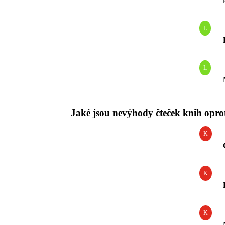
L
L
Jaké jsou nevýhody čteček knih opr
K
K
K