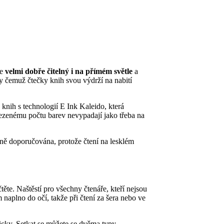
je
velmi dobře čitelný i na přímém světle
a
ky čemuž čtečky knih svou výdrží na nabití
 knih s technologií E Ink Kaleido, která
mezenému počtu barev nevypadají jako třeba na
cně doporučována, protože čtení na lesklém
ěte. Naštěstí pro všechny čtenáře, kteří nejsou
 naplno do očí, takže při čtení za šera nebo ve
ticky. Setkat se můžete se dvěma typy