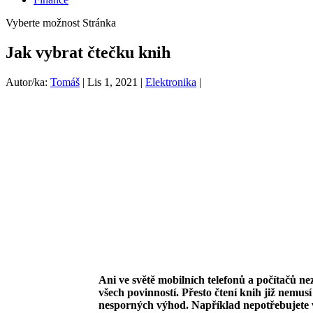
Vyberte možnost Stránka
Jak vybrat čtečku knih
Autor/ka:
Tomáš
|
Lis 1, 2021
|
Elektronika
|
Ani ve světě mobilních telefonů a počítačů nez
všech povinností. Přesto čtení knih již nemusí
nesporných výhod. Například nepotřebujete v