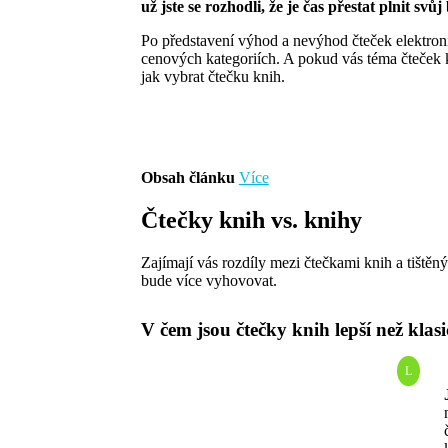
už jste se rozhodli, že je čas přestat plnit sv
Po představení výhod a nevýhod čteček elektroni
cenových kategoriích. A pokud vás téma čteček k
jak vybrat čtečku knih.
Obsah článku
Více
Čtečky knih vs. knihy
Zajímají vás rozdíly mezi čtečkami knih a tiště
bude více vyhovovat.
V čem jsou čtečky knih lepší než klas
L