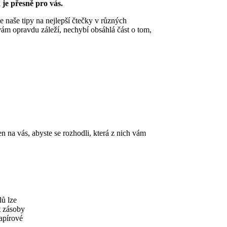
k je přesně pro vás.
 naše tipy na nejlepší čtečky v různých
ám opravdu záleží, nechybí obsáhlá část o tom,
 na vás, abyste se rozhodli, která z nich vám
lů lze
t zásoby
apírové