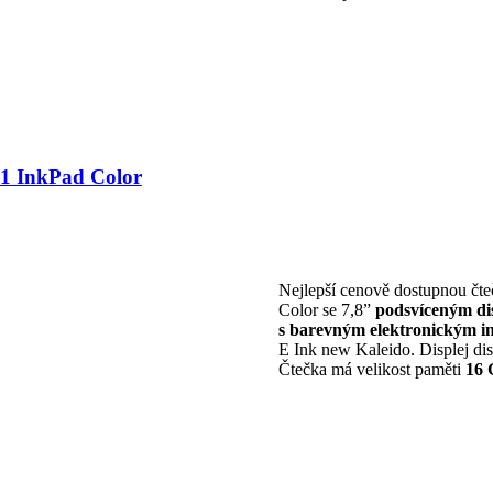
1 InkPad Color
Nejlepší cenově dostupnou čt
Color se 7,8”
podsvíceným di
s barevným elektronickým i
E Ink new Kaleido. Displej d
Čtečka má velikost paměti
16 