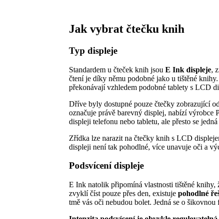
Jak vybrat čtečku knih
Typ displeje
Standardem u čteček knih jsou
E Ink displeje
, 
čtení je díky němu podobné jako u tištěné knihy
překonávají vzhledem podobné tablety s LCD di
Dříve byly dostupné pouze čtečky zobrazující o
označuje právě barevný displej, nabízí výrobce 
displeji telefonu nebo tabletu, ale přesto se jedn
Zřídka lze narazit na čtečky knih s LCD displeje
displeji není tak pohodlné, více unavuje oči a vý
Podsvícení displeje
E Ink natolik připomíná vlastnosti tištěné knihy
zvyklí číst pouze přes den, existuje
pohodlné řeš
tmě vás oči nebudou bolet. Jedná se o šikovnou fu
Intenzita podsvícení je obvykle regulovatelná