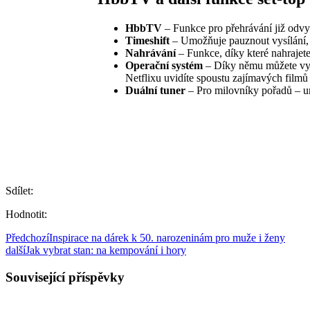
HbbTV
– Funkce pro přehrávání již odvy
Timeshift
– Umožňuje pauznout vysílání, 
Nahrávání
– Funkce, díky které nahrajete 
Operační systém
– Díky němu můžete vyu
Netflixu uvidíte spoustu zajímavých filmů 
Duální tuner
– Pro milovníky pořadů – um
Sdílet:
Hodnotit:
Předchozí
Inspirace na dárek k 50. narozeninám pro muže i ženy
další
Jak vybrat stan: na kempování i hory
Související příspěvky