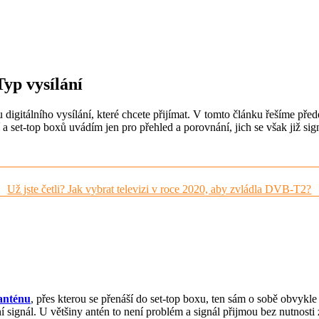
yp vysílání
pu digitálního vysílání, které chcete přijímat. V tomto článku řešíme
ní a set-top boxů uvádím jen pro přehled a porovnání, jich se však již 
Už jste četli? Jak vybrat televizi v roce 2020, aby zvládla DVB-T2?
anténu
, přes kterou se přenáší do set-top boxu, ten sám o sobě obvykle 
 signál. U většiny antén to není problém a signál přijmou bez nutnost