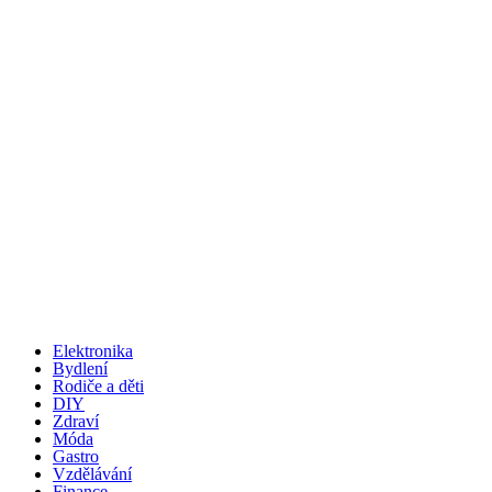
Elektronika
Bydlení
Rodiče a děti
DIY
Zdraví
Móda
Gastro
Vzdělávání
Finance