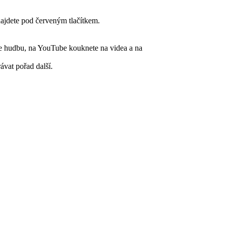
najdete pod červeným tlačítkem.
te hudbu, na YouTube kouknete na videa a na
vat pořad další.