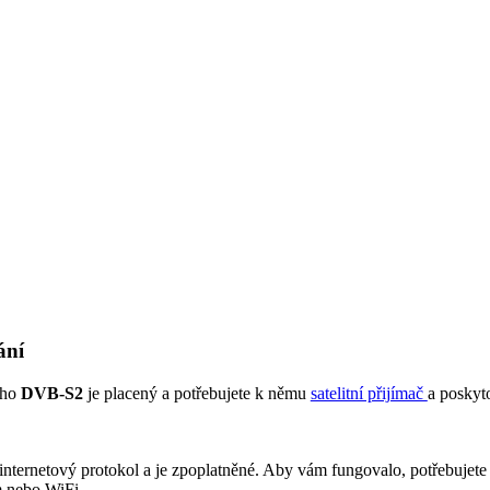
ání
ího
DVB-S2
je placený a potřebujete k němu
satelitní přijímač
a poskyto
internetový protokol a je zpoplatněné. Aby vám fungovalo, potřebujet
m nebo WiFi.