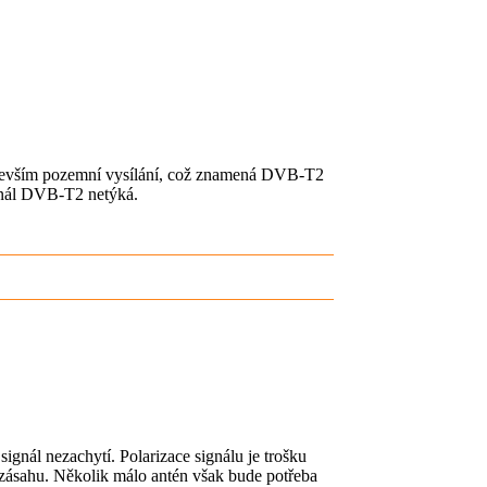
 především pozemní vysílání, což znamená DVB-T2
signál DVB-T2 netýká.
signál nezachytí. Polarizace signálu je trošku
i zásahu. Několik málo antén však bude potřeba