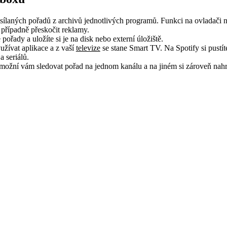
sílaných pořadů z archivů jednotlivých programů. Funkci na ovladači 
případně přeskočit reklamy.
pořady a uložíte si je na disk nebo externí úložiště.
žívat aplikace a z vaší
televize
se stane Smart TV. Na Spotify si pustí
a seriálů.
ožní vám sledovat pořad na jednom kanálu a na jiném si zároveň nahrá