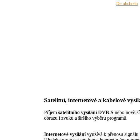
Do obchodu
Satelitní, internetové a kabelové vysíl
Příjem
satelitního vysílání DVB-S
nebo novějš
obrazu i zvuku a širšího výběru programů.
Internetové vysílání
využívá k přenosu signálu 
Hledejte proto set-top box s internetovým porte