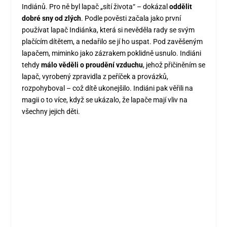
Indiánů. Pro ně byl lapač „sítí života“ – dokázal
oddělit
dobré sny od zlých
. Podle pověsti začala jako první
používat lapač Indiánka, která si nevěděla rady se svým
plačícím dítětem, a nedařilo se jí ho uspat. Pod zavěšeným
lapačem,
miminko
jako zázrakem poklidně usnulo. Indiáni
tehdy
málo věděli o proudění vzduchu
, jehož přičiněním se
lapač, vyrobený zpravidla z peříček a provázků,
rozpohyboval – což dítě ukonejšilo. Indiáni pak věřili na
magii o to více, když se ukázalo, že lapače mají vliv na
všechny jejich děti.