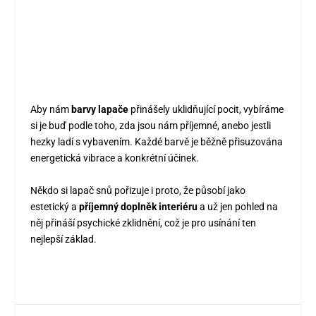
Aby nám
barvy lapače
přinášely uklidňující pocit, vybíráme
si je buď podle toho, zda jsou nám příjemné, anebo jestli
hezky ladí s vybavením. Každé barvě je běžně přisuzována
energetická vibrace a konkrétní účinek.
Někdo si lapač snů pořizuje i proto, že působí jako
estetický a
příjemný doplněk interiéru
a už jen pohled na
něj přináší psychické zklidnění, což je pro usínání ten
nejlepší základ.