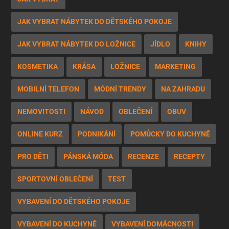
JAK VYBRAT NÁBYTEK DO DĚTSKÉHO POKOJE
JAK VYBRAT NÁBYTEK DO LOŽNICE
JÍDLO
KNIHY
KOSMETIKA
KRÁSA
LOŽNICE
MARKETING
MOBILNÍ TELEFON
MÓDNÍ TRENDY
NA ZAHRADU
NEMOVITOSTI
NÁVOD
OBLEČENÍ
OBUV
ONLINE KURZ
PODNIKÁNÍ
POMŮCKY DO KUCHYNĚ
PRO DĚTI
PÁNSKÁ MÓDA
RECENZE
RECEPTY
SPORTOVNÍ OBLEČENÍ
TEST
VYBAVENÍ DO DĚTSKÉHO POKOJE
VYBAVENÍ DO KUCHYNĚ
VYBAVENÍ DOMÁCNOSTI