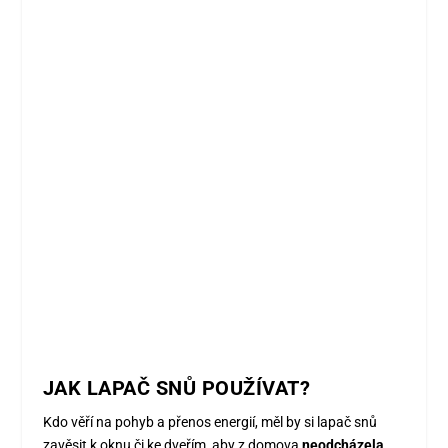
JAK LAPAČ SNŮ POUŽÍVAT?
Kdo věří na pohyb a přenos energií, měl by si lapač snů
zavěsit k oknu či ke dveřím, aby z domova
neodcházela