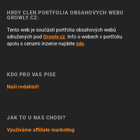
HRDÝ ČLEN PORTFOLIA OBSAHOVÝCH WEBŮ
GROWLY.CZ:
Tento web je součástí portfolia obsahových webů
sdružených pod
Growly.cz
. Info o webech v portfoliu
spolu s cenami inzerce najdete
zde
.
KDO PRO VÁS PÍŠE
Naši redaktoři
JAK TO U NÁS CHODÍ?
Využíváme affiliate marketing