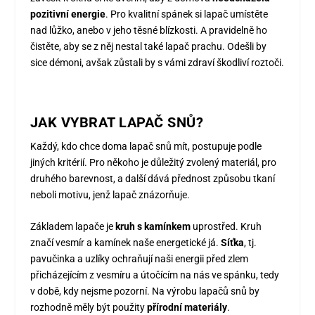
pozitivní energie
.
Pro kvalitní spánek
si lapač umístěte
nad lůžko, anebo v jeho těsné blízkosti. A pravidelně ho
čistěte, aby se z něj nestal také lapač prachu. Odešli by
sice démoni, avšak zůstali by s vámi zdraví škodliví roztoči.
JAK VYBRAT LAPAČ SNŮ?
Každý, kdo chce doma lapač snů mít, postupuje podle
jiných kritérií. Pro někoho je důležitý zvolený materiál, pro
druhého barevnost, a další dává přednost způsobu tkaní
neboli motivu, jenž lapač znázorňuje.
Základem lapače je
kruh s kamínkem
uprostřed. Kruh
značí vesmír a kamínek naše energetické já.
Síťka
, tj.
pavučinka a uzlíky ochraňují naši energii před zlem
přicházejícím z vesmíru a útočícím na nás ve spánku, tedy
v době, kdy nejsme pozorní. Na výrobu lapačů snů by
rozhodně měly být použity
přírodní materiály
.