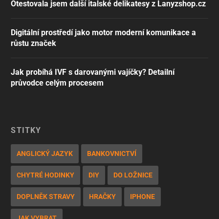
Otestovala jsem další italské delikatesy z Lanyzshop.cz
Digitální prostředí jako motor moderní komunikace a
růstu značek
Jak probíhá IVF s darovanými vajíčky? Detailní
průvodce celým procesem
ŠTÍTKY
ANGLICKÝ JAZYK
BANKOVNICTVÍ
CHYTRÉ HODINKY
DIY
DO LOŽNICE
DOPLNĚK STRAVY
HRAČKY
IPHONE
JAK VYBRAT