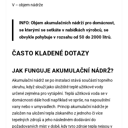
V – objem nádrže
INFO:
Objem akumulačních nádrží pro domácnost,
se kterými se setkáte v nabídkách výrobců, se
obvykle pohybuje v rozsahu od 50 do 2000 litrů.
ČASTO KLADENÉ DOTAZY
JAK FUNGUJE AKUMULAČNÍ NÁDRŽ?
Akumulační nádrž se po instalaci stává součástí topného
okruhu, když slouží jako úložiště teplé užitkové vody
určené zejména pro vytápění. Teplá užitková voda se v
domácnosti dále hodí například ve sprše, na napouštění
vany nebo v umyvadlech. Princip akumulační nádrže je
založen na uložení tepla získaného z jednoho či více
tepelných zdrojů a jeho následném dodávání do
požadovaných míst v době, kdy tyto zdroje tepla nejsou v