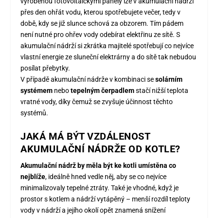
vyrobenou fotovoltaickými panely lze v akumulační nádrži
přes den ohřát vodu, kterou spotřebujete večer, tedy v
době, kdy se již slunce schová za obzorem. Tím pádem
není nutné pro ohřev vody odebírat elektřinu ze sítě. S
akumulační nádrží si zkrátka majitelé spotřebují co nejvíce
vlastní energie ze sluneční elektrárny a do sítě tak nebudou
posílat přebytky.
V případě akumulační nádrže v kombinaci se
solárním
systémem
nebo
tepelným čerpadlem
stačí nižší teplota
vratné vody, díky čemuž se zvyšuje účinnost těchto
systémů.
JAKÁ MÁ BÝT VZDÁLENOST
AKUMULAČNÍ NÁDRŽE OD KOTLE?
Akumulační nádrž by měla být ke kotli umístěna co
nejblíže
, ideálně hned vedle něj, aby se co nejvíce
minimalizovaly tepelné ztráty. Také je vhodné, když je
prostor s kotlem a nádrží vytápěný – menší rozdíl teploty
vody v nádrží a jejího okolí opět znamená snížení