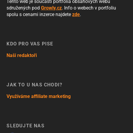
Tento web je součástí portfolia obsahových webů
sdružených pod
Growly.cz
. Info o webech v portfoliu
spolu s cenami inzerce najdete
zde
.
KDO PRO VÁS PÍŠE
Naši redaktoři
JAK TO U NÁS CHODÍ?
Využíváme affiliate marketing
SLEDUJTE NÁS