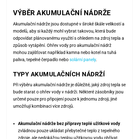
VÝBĚR AKUMULAČNÍ NÁDRŽE
Akumulační nádrže jsou dostupné v široké škále velikostí a
modelů, aby si každý mohl vybrat takovou, která bude
odpovídat plánovanému využití s ohledem na zdroj tepla a
způsob vytápění. Ohřev vody pro akumulační nádrž
mohou zajišťovat například kamna nebo kotel na tuhá
paliva, tepelné čerpadlo nebo
solární panely
.
TYPY AKUMULAČNÍCH NÁDRŽÍ
Při výběru akumulační nádrže je důležité, jaký zdroj tepla se
bude starat o ohřev vody v nádrži. Některé zásobníky jsou
určené pouze pro připojení pouze k jednomu zdroji, jiné
umožňují kombinaci více zdrojů.
Akumulační nádrže bez přípravy teplé užitkové vody
zvládnou pouze ukládat přebytečné teplo z tepelného
zdroje, ale nedokážou teplou užitkovou vodu ohřívat.