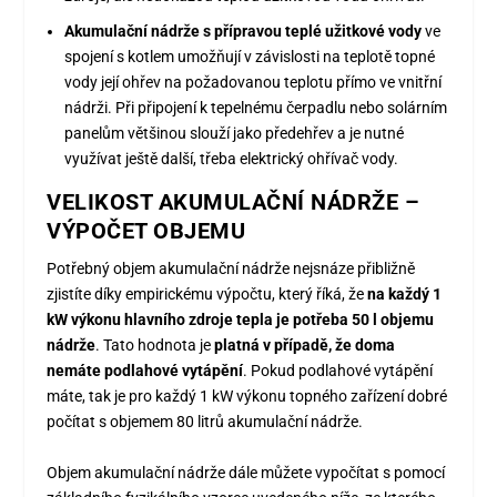
Akumulační nádrže s přípravou teplé užitkové vody
ve
spojení s kotlem umožňují v závislosti na teplotě topné
vody její ohřev na požadovanou teplotu přímo ve vnitřní
nádrži. Při připojení k tepelnému čerpadlu nebo solárním
panelům většinou slouží jako předehřev a je nutné
využívat ještě další, třeba elektrický ohřívač vody.
VELIKOST AKUMULAČNÍ NÁDRŽE –
VÝPOČET OBJEMU
Potřebný objem akumulační nádrže nejsnáze přibližně
zjistíte díky empirickému výpočtu, který říká, že
na každý 1
kW výkonu hlavního zdroje tepla je potřeba 50 l objemu
nádrže
. Tato hodnota je
platná v případě, že doma
nemáte podlahové vytápění
. Pokud podlahové vytápění
máte, tak je pro každý 1 kW výkonu topného zařízení dobré
počítat s objemem 80 litrů akumulační nádrže.
Objem akumulační nádrže dále můžete vypočítat s pomocí