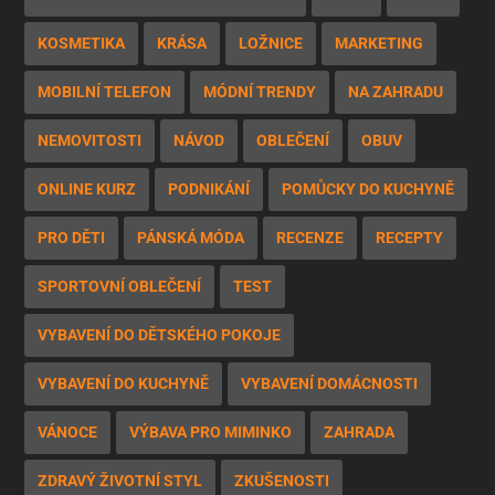
KOSMETIKA
KRÁSA
LOŽNICE
MARKETING
MOBILNÍ TELEFON
MÓDNÍ TRENDY
NA ZAHRADU
NEMOVITOSTI
NÁVOD
OBLEČENÍ
OBUV
ONLINE KURZ
PODNIKÁNÍ
POMŮCKY DO KUCHYNĚ
PRO DĚTI
PÁNSKÁ MÓDA
RECENZE
RECEPTY
SPORTOVNÍ OBLEČENÍ
TEST
VYBAVENÍ DO DĚTSKÉHO POKOJE
VYBAVENÍ DO KUCHYNĚ
VYBAVENÍ DOMÁCNOSTI
VÁNOCE
VÝBAVA PRO MIMINKO
ZAHRADA
ZDRAVÝ ŽIVOTNÍ STYL
ZKUŠENOSTI