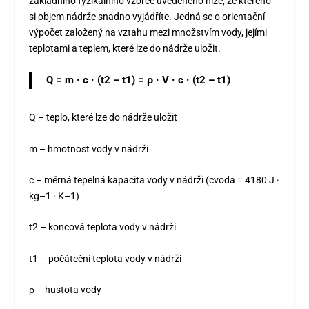
základního fyzikálního vzorce uvedeného níže, ze kterého
si objem nádrže snadno vyjádříte. Jedná se o orientační
výpočet založený na vztahu mezi množstvím vody, jejími
teplotami a teplem, které lze do nádrže uložit.
Q = m · c · (t
2
– t
1
) = ρ · V · c · (t
2
– t
1
)
Q – teplo, které lze do nádrže uložit
m – hmotnost vody v nádrži
c – měrná tepelná kapacita vody v nádrži (c
voda
= 4180 J ·
kg
–1
· K
–1
)
t
2
– koncová teplota vody v nádrži
t
1
– počáteční teplota vody v nádrži
ρ – hustota vody