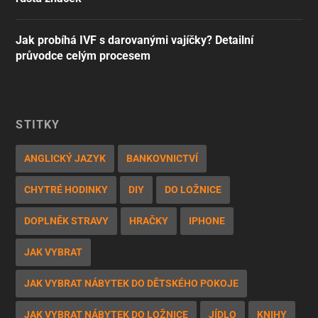
Jak probíhá IVF s darovanými vajíčky? Detailní
průvodce celým procesem
ŠTÍTKY
ANGLICKÝ JAZYK
BANKOVNICTVÍ
CHYTRÉ HODINKY
DIY
DO LOŽNICE
DOPLNĚK STRAVY
HRAČKY
IPHONE
JAK VYBRAT
JAK VYBRAT NÁBYTEK DO DĚTSKÉHO POKOJE
JAK VYBRAT NÁBYTEK DO LOŽNICE
JÍDLO
KNIHY