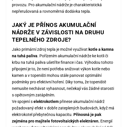
provozu. Pro akumulační nádrže je charakteristická
nepřerušovaná a rovnoměrná dodávka tepla.
JAKÝ JE PŘÍNOS AKUMULAČNÍ
NÁDRŽE V ZÁVISLOSTI NA DRUHU
TEPELNÉHO ZDROJE?
Jako primární zdroj tepla je možné využívat
kotle a kamna
na tuhá paliva
. Pořízením akumulační nádrže ke kotli či
krbu na tuhá paliva ušetříte finance i čas. Výhodou tohoto
připojení je to, že není potřeba snižovat výkon kotle nebo
kamen a v topeništi mohou stále panovat optimální
podmínky pro efektivní hoření. Díky tomu, že topeniště
nemusíte nechávat vyhasnout, nečekají vás žádné starosti
s opětovným zatápěním.
Ve spojení s
elektrokotlem
přinese akumulační nádrž
požadovaný efekt v dobře zateplených budovách, když má
elektrokotel přebytečnou kapacitu.
Přínosná je pak
zejména pro majitele fotovoltaických elektráren.
Energií