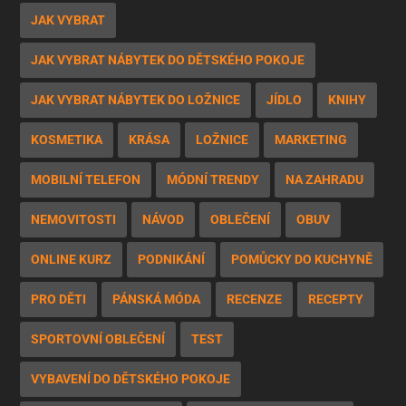
JAK VYBRAT
JAK VYBRAT NÁBYTEK DO DĚTSKÉHO POKOJE
JAK VYBRAT NÁBYTEK DO LOŽNICE
JÍDLO
KNIHY
KOSMETIKA
KRÁSA
LOŽNICE
MARKETING
MOBILNÍ TELEFON
MÓDNÍ TRENDY
NA ZAHRADU
NEMOVITOSTI
NÁVOD
OBLEČENÍ
OBUV
ONLINE KURZ
PODNIKÁNÍ
POMŮCKY DO KUCHYNĚ
PRO DĚTI
PÁNSKÁ MÓDA
RECENZE
RECEPTY
SPORTOVNÍ OBLEČENÍ
TEST
VYBAVENÍ DO DĚTSKÉHO POKOJE