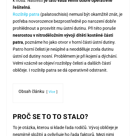
k nosu. Naštěstí
je tato vada velmi dobře operativně
řešitelná
.
Rozštěp patra
(palatoschisis) nemusí být okamžitě znát, je
potřeba novorozence bezprostředně po narození dobře
prohlédnout a prosvítit mu ústní dutinu. Při této poruše
nesrostou v nitroděložním vývoji dítěti kostěné části
patra
, poznáme ho jako otvor v horní části ústní dutiny.
Patro horní čelisti je neúplné a neodděluje zcela dutinu
ústní od dutiny nosní. Problémem je při kojení a dýchání.
Velmi vzácně se objeví rozštěpy čelisti a dalších částí
obličeje. I rozštěp patra se dá operativně odstranit.
Obsah článku
Více
PROČ SE TO TO STALO?
To je otázka, kterou si klade řada rodičů. Vývoj obličeje je
nesmírně složitý a ovlivňuje ho řada faktorů. Mezi nimi