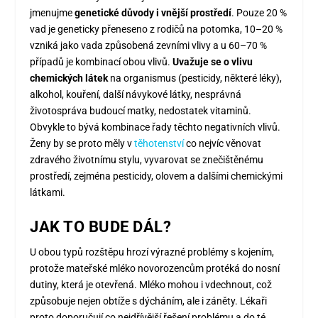
jmenujme
genetické důvody i vnější prostředí
. Pouze 20 %
vad je geneticky přeneseno z rodičů na potomka, 10–20 %
vzniká jako vada způsobená zevními vlivy a u 60–70 %
případů je kombinací obou vlivů.
Uvažuje se o vlivu
chemických látek
na organismus (pesticidy, některé léky),
alkohol, kouření, další návykové látky, nesprávná
životospráva budoucí matky, nedostatek vitaminů.
Obvykle to bývá kombinace řady těchto negativních vlivů.
Ženy by se proto měly v
těhotenství
co nejvíc věnovat
zdravého životnímu stylu, vyvarovat se znečištěnému
prostředí, zejména pesticidy, olovem a dalšími chemickými
látkami.
JAK TO BUDE DÁL?
U obou typů rozštěpu hrozí výrazné problémy s kojením,
protože mateřské mléko novorozencům protéká do nosní
dutiny, která je otevřená. Mléko mohou i vdechnout, což
způsobuje nejen obtíže s dýcháním, ale i záněty. Lékaři
proto doporučují co nejdřívější řešení problému a do té