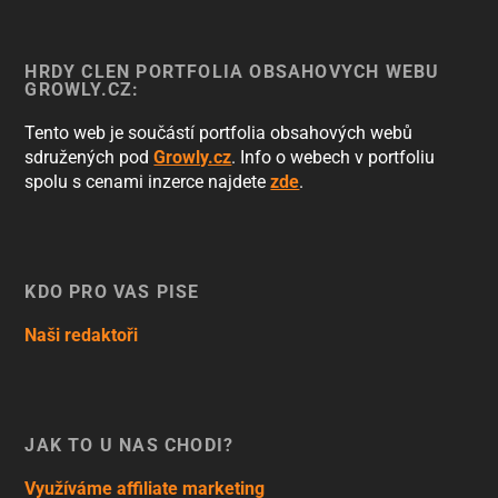
HRDÝ ČLEN PORTFOLIA OBSAHOVÝCH WEBŮ
GROWLY.CZ:
Tento web je součástí portfolia obsahových webů
sdružených pod
Growly.cz
. Info o webech v portfoliu
spolu s cenami inzerce najdete
zde
.
KDO PRO VÁS PÍŠE
Naši redaktoři
JAK TO U NÁS CHODÍ?
Využíváme affiliate marketing