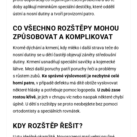
doby aplikují miminkům speciální destičky, které oddělí
ústní a nosní dutiny a tvoří provizorní patro.
CO VŠECHNO ROZŠTĚPY MOHOU
ZPŮSOBOVAT A KOMPLIKOVAT
Kromě dýchání a krmení, kdy mléko i další strava teče do
nosní dutiny se u dětí častěji objevují záněty středoušní
dutiny. Krmení usnadňují speciální savičky a kojenecké
láhve. Mezi další poruchy patří poruchy řeči a problémy
s růstem zubů.
Ke správné výslovnosti je nezbytné celé
horní patro
, v případě defektu má dítě obtíže vyslovovat
některé hlásky a potřebuje pomoc logopeda.
U zubů zase
rostou křivě
, je jich v chrupu víc nebo naopak některé chybí
úplně. U dětí s rozštěpy se proto neobejdete bez pomoci
ortodontisty a speciálních rovnátek.
KDY ROZŠTĚP ŘEŠIT?
U rtu ideálně okamžitě. Novorozenci mají velmi pružné