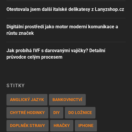
Otestovala jsem další italské delikatesy z Lanyzshop.cz
Digitální prostředí jako motor moderní komunikace a
růstu značek
Jak probíhá IVF s darovanými vajíčky? Detailní
průvodce celým procesem
ŠTÍTKY
ANGLICKÝ JAZYK
BANKOVNICTVÍ
CHYTRÉ HODINKY
DIY
DO LOŽNICE
DOPLNĚK STRAVY
HRAČKY
IPHONE