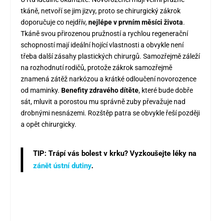
tkáně, netvoří se jim jizvy, proto se chirurgický zákrok
doporučuje co nejdřív,
nejlépe v prvním měsíci života
.
Tkáně svou přirozenou pružností a rychlou regenerační
schopností mají ideální hojící vlastnosti a obvykle není
třeba další zásahy plastických chirurgů. Samozřejmě záleží
na rozhodnutí rodičů, protože zákrok samozřejmě
znamená zátěž narkózou a krátké odloučení novorozence
od maminky.
Benefity zdravého dítěte
, které bude dobře
sát, mluvit a porostou mu správně zuby převažuje nad
drobnými nesnázemi. Rozštěp patra se obvykle řeší později
a opět chirurgicky.
TIP: Trápí vás bolest v krku? Vyzkoušejte léky na
zánět ústní dutiny
.