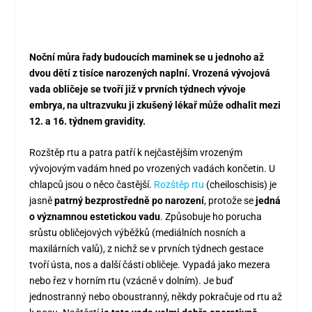
Noční můra řady budoucích maminek se u jednoho až
dvou dětí z tisíce narozených naplní. Vrozená vývojová
vada obličeje se tvoří již v prvních týdnech vývoje
embrya, na ultrazvuku ji zkušený lékař může odhalit mezi
12. a 16. týdnem gravidity.
Rozštěp rtu a patra patří k nejčastějším vrozeným
vývojovým vadám hned po vrozených vadách končetin. U
chlapců jsou o něco častější.
Rozštěp rtu
(cheiloschisis) je
jasně
patrný bezprostředně po narození
, protože se
jedná
o významnou estetickou vadu
. Způsobuje ho porucha
srůstu obličejových výběžků (mediálních nosních a
maxilárních valů), z nichž se v prvních týdnech gestace
tvoří ústa, nos a další části obličeje. Vypadá jako mezera
nebo řez v horním rtu (vzácně v dolním). Je buď
jednostranný nebo oboustranný, někdy pokračuje od rtu až