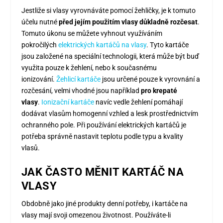
Jestliže si vlasy vyrovnáváte pomocí žehličky, je k tomuto
účelu nutné
před jejím použitím vlasy důkladně rozčesat
.
Tomuto úkonu se můžete vyhnout využíváním
pokročilých
elektrických kartáčů na vlasy
. Tyto kartáče
jsou založené na speciální technologii, která může být buď
využita pouze k žehlení, nebo k současnému
ionizování.
Žehlicí kartáče
jsou určené pouze k vyrovnání a
rozčesání, velmi vhodné jsou například
pro krepaté
vlasy
.
Ionizační kartáče
navíc vedle žehlení pomáhají
dodávat vlasům homogenní vzhled a lesk prostřednictvím
ochranného pole. Při používání elektrických kartáčů je
potřeba správně nastavit teplotu podle typu a kvality
vlasů.
JAK ČASTO MĚNIT KARTÁČ NA
VLASY
Obdobně jako jiné produkty denní potřeby, i kartáče na
vlasy mají svoji omezenou životnost. Používáte-li