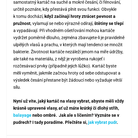
samostatný kartáč na suché a mokré česání, či fénování,
určitě poznáte, kdy přestává plnit svou funkci. Obvykle
k tomu dochází,
když začínají hroty ztrácet pevnost a
pružnost
, vylamují se nebo výrazně odírají,
štětiny se třepí
a vypadávají. Při vhodném ošetřování mohou kartáče
vydržet poměrně dlouho, zejména zbavujete-li je pravidelně
ulpělých vlasů a prachu, v kterých mají tendenci se množit
bakterie. Životnost kartáče nezáleží jenom na míře údržby,
ale také na materiálu, z nějž je vyrobena rukojeť i
rozčesávací prvky (případně jejich lůžko). Kartáč byste
měli vyměnit, jakmile začnou hroty od sebe odstupovat a
výsledek česání přestane být žádoucí nebo vyžaduje větší
sílu.
Nyní už víte, jaký kartáč na vlasy vybrat, abyste měli vždy
krásně upravené vlasy, ať už máte krátký či dlohý střih,
balayage
nebo ombré. Jak ale s líčením? Vyznáte se v
pudrech? I tady poradíme. Přečtěte si,
jak vybrat pudr
.