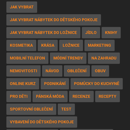
JAK VYBRAT
JAK VYBRAT NÁBYTEK DO DĚTSKÉHO POKOJE
JAK VYBRAT NÁBYTEK DO LOŽNICE
JÍDLO
KNIHY
KOSMETIKA
KRÁSA
LOŽNICE
MARKETING
MOBILNÍ TELEFON
MÓDNÍ TRENDY
NA ZAHRADU
NEMOVITOSTI
NÁVOD
OBLEČENÍ
OBUV
ONLINE KURZ
PODNIKÁNÍ
POMŮCKY DO KUCHYNĚ
PRO DĚTI
PÁNSKÁ MÓDA
RECENZE
RECEPTY
SPORTOVNÍ OBLEČENÍ
TEST
VYBAVENÍ DO DĚTSKÉHO POKOJE