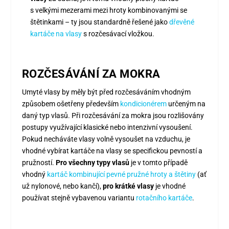
s velkými mezerami mezi hroty kombinovanými se
štětinkami – ty jsou standardně řešené jako
dřevěné
kartáče na vlasy
s rozčesávací vložkou.
ROZČESÁVÁNÍ ZA MOKRA
Umyté vlasy by měly být před rozčesáváním vhodným
způsobem ošetřeny především
kondicionérem
určeným na
daný typ vlasů. Při rozčesávání za mokra jsou rozlišovány
postupy využívající klasické nebo intenzivní vysoušení.
Pokud necháváte vlasy volně vysoušet na vzduchu, je
vhodné vybírat kartáče na vlasy se specifickou pevností a
pružností.
Pro všechny typy vlasů
je v tomto případě
vhodný
kartáč kombinující pevné pružné hroty a štětiny
(ať
už nylonové, nebo kančí),
pro krátké vlasy
je vhodné
používat stejně vybavenou variantu
rotačního kartáče
.