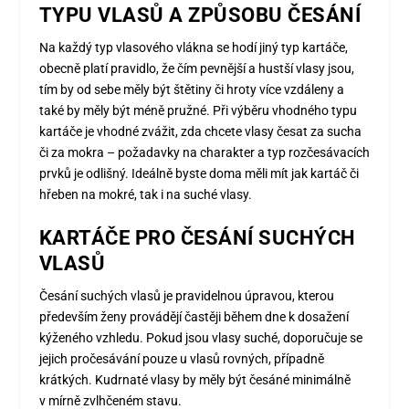
TYPU VLASŮ A ZPŮSOBU ČESÁNÍ
Na každý typ vlasového vlákna se hodí jiný typ kartáče,
obecně platí pravidlo, že čím pevnější a hustší vlasy jsou,
tím by od sebe měly být štětiny či hroty více vzdáleny a
také by měly být méně pružné. Při výběru vhodného typu
kartáče je vhodné zvážit, zda chcete vlasy česat za sucha
či za mokra – požadavky na charakter a typ rozčesávacích
prvků je odlišný. Ideálně byste doma měli mít jak kartáč či
hřeben na mokré, tak i na suché vlasy.
KARTÁČE PRO ČESÁNÍ SUCHÝCH
VLASŮ
Česání suchých vlasů je pravidelnou úpravou, kterou
především ženy provádějí častěji během dne k dosažení
kýženého vzhledu. Pokud jsou vlasy suché, doporučuje se
jejich pročesávání pouze u vlasů rovných, případně
krátkých. Kudrnaté vlasy by měly být česáné minimálně
v mírně zvlhčeném stavu.