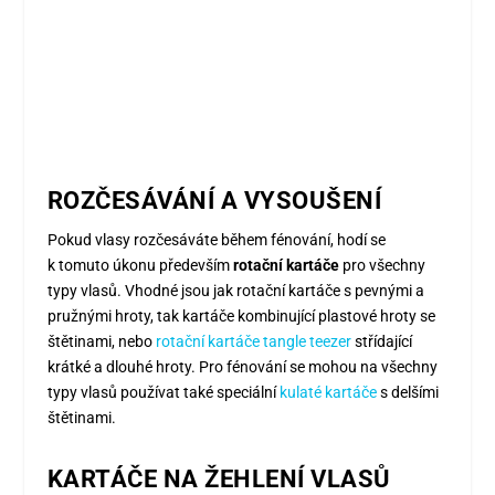
ROZČESÁVÁNÍ A VYSOUŠENÍ
Pokud vlasy rozčesáváte během fénování, hodí se
k tomuto úkonu především
rotační kartáče
pro všechny
typy vlasů. Vhodné jsou jak rotační kartáče s pevnými a
pružnými hroty, tak kartáče kombinující plastové hroty se
štětinami, nebo
rotační kartáče tangle teezer
střídající
krátké a dlouhé hroty. Pro fénování se mohou na všechny
typy vlasů používat také speciální
kulaté kartáče
s delšími
štětinami.
KARTÁČE NA ŽEHLENÍ VLASŮ