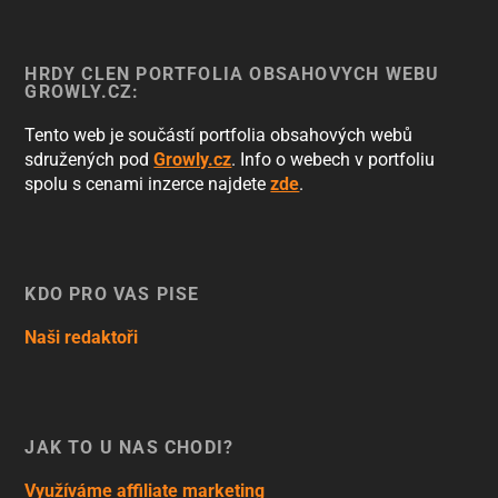
HRDÝ ČLEN PORTFOLIA OBSAHOVÝCH WEBŮ
GROWLY.CZ:
Tento web je součástí portfolia obsahových webů
sdružených pod
Growly.cz
. Info o webech v portfoliu
spolu s cenami inzerce najdete
zde
.
KDO PRO VÁS PÍŠE
Naši redaktoři
JAK TO U NÁS CHODÍ?
Využíváme affiliate marketing