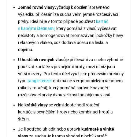
Jemné rovné vlasy
vyžadují k docílení správného
výsledku při česání za sucha velmi jemné rozčesávací
prvky. Ideální je v tomto případě používat
kartáč
s kančími štětinami
, který pomáhá z vlasů vyčesávat
nečistoty a homogenizovat promazávání pokožky hlavy
i vlasových vláken, což dodává účesu na lesku a
objemu.
U
hustších rovných vlasů
je při česání za sucha výhodné
používat kartáče s pevnějšími hroty, mezi nimiž jsou
větší mezery. Pro tento účel využijete především hřebeny
typu
tangle teezer
optimálně s ergonomickým úchopem
(nikoliv rotační), který pomáhá správně navádět
rozčesávací prvky dvou velikostí po objemu vlasů.
Na
krátké vlasy
se velmi dobře hodí rotační
kartáče s pevnějšími hroty nebo kombinací hrotů a
štětin.
Je-li potřeba uhladit nebo upravit
kudrnaté a vlnité
vlasy
za sucha, je k tomu vhodný plochý kartáč