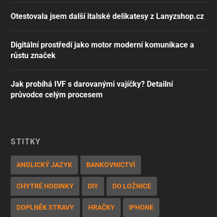
Otestovala jsem další italské delikatesy z Lanyzshop.cz
Digitální prostředí jako motor moderní komunikace a
růstu značek
Jak probíhá IVF s darovanými vajíčky? Detailní
průvodce celým procesem
ŠTÍTKY
ANGLICKÝ JAZYK
BANKOVNICTVÍ
CHYTRÉ HODINKY
DIY
DO LOŽNICE
DOPLNĚK STRAVY
HRAČKY
IPHONE