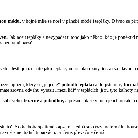
nou módu,
v hojné míře se nosí v pánské módě i tepláky. Dávno se při
ven.
Jak nosit tepláky a nevypadat u toho jako někdo, kdo je poněku
v neutrální barvě.
du. Jestli je označíte jako tepláky nebo jako džíny, to záleží hlavně 
 mezistupněm, který si „půjčuje“
pohodlí tepláků
a do jisté míry
formál
emáte zrovna odvahu vyrazit „mezi lidi“ v teplácích, jsou tyto kalhoty na
působí velmi
ležérně
a
pohodlně,
a přesně tak se v nich jejich nositel i c
 skutečně o kalhoty opatřené kapsami. Jedná se o ryze neformální kous
 hlavně v neutrálních barvách, přičemž převažuje černá.