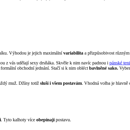
tníku. Výhodou je jejich maximální
variabilita
a přizpůsobivost různým
u z vás udělají sexy drsňáka. Skvěle k nim navíc padnou i
pánské ten
 formální obchodní jednání. Stačí si k nim obléct
bavlněné sako.
Vyber
každý muž. Džíny totiž
sluší i všem postavám
. Vhodná volba je hlavně 
i
. Tyto kalhoty více
obepínají
postavu.