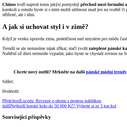
Chinos
tvoří naproti tomu jakýsi pomyslný
přechod mezi formální 
kamkoli a ostudu byste si s nimi mohli utrhnout snad jen na svatbě či p
střižené, ale i slim.
A jak si uchovat styl i v zimě?
Když je venku opravdu zima, praktičnost nad smyslem pro módu často 
Trendů se ale nemusíme nijak zříkat, stačí zvolit
zateplené pánské ka
Naštěstí už dnes nemusíte vypadat, jako byste se chystali rovnou na Sn
Chcete nový outfit? Mrkněte na další
pánské módní trendy
Sdílet:
Hodnotit:
Předchozí
Luceda: Recenze e-shopu s pestrou nabídkou
další
Nejlepší horské kolo do 50 000 Kč? Vyberte si ze 3 top kol
Související příspěvky