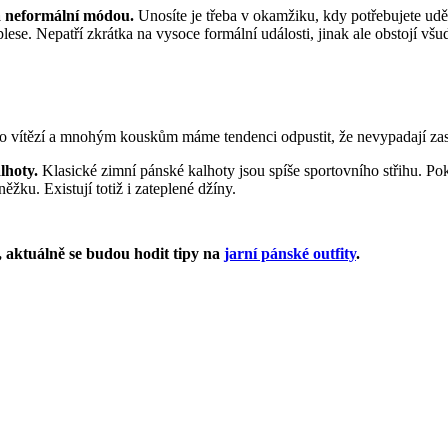
a neformální módou.
Unosíte je třeba v okamžiku, kdy potřebujete udě
lese. Nepatří zkrátka na vysoce formální události, jinak ale obstojí všud
vítězí a mnohým kouskům máme tendenci odpustit, že nevypadají zase ta
lhoty.
Klasické zimní pánské kalhoty jsou spíše sportovního střihu. Poku
ěžku. Existují totiž i zateplené džíny.
, aktuálně se budou hodit tipy na
jarní pánské outfity
.