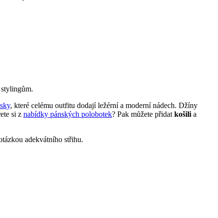
 stylingům.
isky
, které celému outfitu dodají ležérní a moderní nádech. Džíny
ete si z
nabídky pánských polobotek
? Pak můžete přidat
košili
a
otázkou adekvátního střihu.