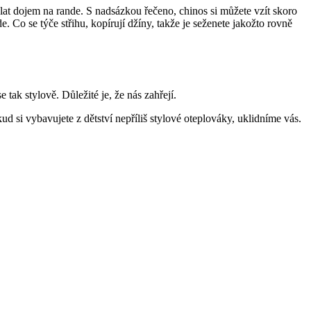
lat dojem na rande. S nadsázkou řečeno, chinos si můžete vzít skoro
e. Co se týče střihu, kopírují džíny, takže je seženete jakožto rovně
k stylově. Důležité je, že nás zahřejí.
d si vybavujete z dětství nepříliš stylové oteplováky, uklidníme vás.