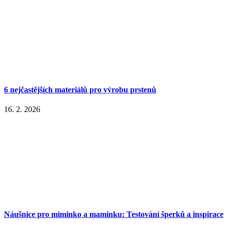
6 nejčastějších materiálů pro výrobu prstenů
16. 2. 2026
Náušnice pro miminko a maminku: Testování šperků a inspirace