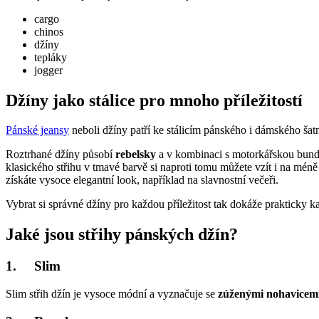
cargo
chinos
džíny
tepláky
jogger
Džíny jako stálice pro mnoho příležitostí
Pánské jeansy
neboli džíny patří ke stálicím pánského i dámského ša
Roztrhané džíny působí
rebelsky
a v kombinaci s motorkářskou bundo
klasického střihu v tmavé barvě si naproti tomu můžete vzít i na méně
získáte vysoce elegantní look, například na slavnostní večeři.
Vybrat si správné džíny pro každou příležitost tak dokáže prakticky 
Jaké jsou střihy pánských džín?
1. Slim
Slim střih džín je vysoce módní a vyznačuje se
zúženými nohavicem