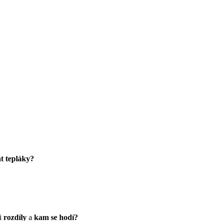
t tepláky?
mi
rozdíly
a
kam se hodí?