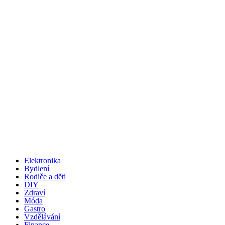
Elektronika
Bydlení
Rodiče a děti
DIY
Zdraví
Móda
Gastro
Vzdělávání
Finance