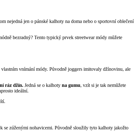
tom nejedná jen o pánské kalhoty na doma nebo o sportovní oblečení
d módně bezradný? Tento typický prvek streetwear módy můžete
na vlastním vnímání módy. Původně joggers imitovaly džínovinu, ale
ní ráz džín.
Jedná se o kalhoty
na gumu
, vzít si je tak nemůžete
prosto ideální.
ítí.
ek se zúženými nohavicemi. Původně sloužily tyto kalhoty jakožto