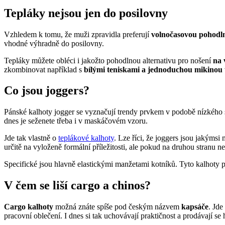
Tepláky nejsou jen do posilovny
Vzhledem k tomu, že muži zpravidla preferují
volnočasovou pohodl
vhodné výhradně do posilovny.
Tepláky můžete obléci i jakožto pohodlnou alternativu pro nošení
na 
zkombinovat například s
bílými teniskami a jednoduchou mikinou
Co jsou joggers?
Pánské kalhoty jogger se vyznačují trendy prvkem v podobě nízkého se
dnes je seženete třeba i v maskáčovém vzoru.
Jde tak vlastně o
teplákové kalhoty
. Lze říci, že joggers jsou jakýmsi
určitě na vyloženě formální příležitosti, ale pokud na druhou stranu n
Specifické jsou hlavně elastickými manžetami kotníků. Tyto kalhoty 
V čem se liší cargo a chinos?
Cargo kalhoty
možná znáte spíše pod českým názvem
kapsáče
. Jde
pracovní oblečení. I dnes si tak uchovávají praktičnost a prodávají se