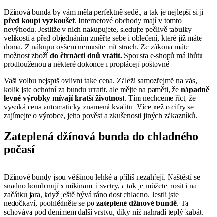
Džínová bunda by vám měla perfektně sedět, a tak je nejlepší si ji
před koupí vyzkoušet
. Internetové obchody mají v tomto
nevýhodu. Jestliže v nich nakupujete, sledujte pečlivě tabulky
velikostí a před objednáním změřte sebe i oblečení, které již máte
doma. Z nákupu ovšem nemusíte mít strach. Ze zákona máte
možnost zboží
do čtrnácti dnů vrátit.
Spousta e-shopů má lhůtu
prodlouženou a některé dokonce i proplácejí poštovné.
Vaši volbu nejspíš ovlivní také cena. Záleží samozřejmě na vás,
kolik jste ochotní za bundu utratit, ale mějte na paměti, že
nápadně
levné výrobky mívají kratší životnost
. Tím nechceme říct, že
vysoká cena automaticky znamená kvalitu. Více než o cifry se
zajímejte o výrobce, jeho pověst a zkušenosti jiných zákazníků.
Zateplená džínová bunda do chladného
počasí
Džínové bundy jsou většinou lehké a příliš nezahřejí. Naštěstí se
snadno kombinují s mikinami i svetry, a tak je můžete nosit i na
začátku jara, když ještě bývá ráno dost chladno. Jestli jste
nedočkaví, poohlédněte se po
zateplené džínové bundě
. Ta
schovává pod denimem další vrstvu, díky níž nahradí teplý kabát.