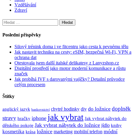
Vzdělávání
Zdraví
Vyhledávání
Poslední příspěvky
Silový trénink doma i ve fitcentru jako cesta k pevnému tělu
Jak nastavit techniku na cesty: eSIM, bezpečná Wi-Fi, VPN a
ochrana dat
Otestovala jsem další italské delikatesy z Lanyzshop.cz
Digitální prostředí jako motor moderní komunikace a růstu
značek
Jak probíhá IVF s darovanými vajíčky? Detailní průvodce
celým procesem
Štítky
doplněk
do ložnice
anglický jazyk
chytré hodinky
diy
bankovnictví
jak vybrat
stravy
iphone
hračky
Jak vybrat nábytek do
Jak vybrat nábytek do ložnice
dětského pokoje
jídlo
knihy
ložnice
módní
kosmetika
krása
marketing
mobilní telefon