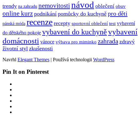
návod
nemovitosti
trendy
oblečení
obuv
na zahradu
online kurz
pro děti
podnikání
pomůcky do kuchyně
recenze
recepty
sportovní oblečení
test
vybavení
pánská móda
vybavení
vybavení do kuchyně
do dětského pokoje
domácnosti
zahrada
zdravý
vánoce
výbava pro miminko
životní styl
zkušenosti
Navrhl
Elegant Themes
| Používá technologii
WordPress
Pin It on Pinterest