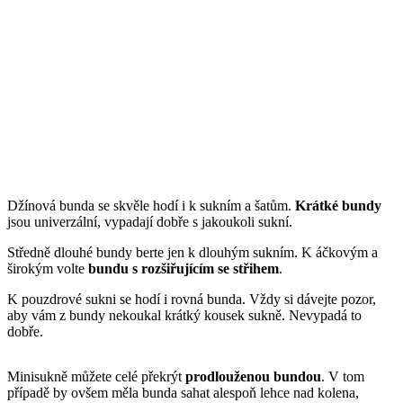
Džínová bunda se skvěle hodí i k sukním a šatům.
Krátké bundy
jsou univerzální, vypadají dobře s jakoukoli sukní.
Středně dlouhé bundy berte jen k dlouhým sukním. K áčkovým a
širokým volte
bundu s rozšiřujícím se střihem
.
K pouzdrové sukni se hodí i rovná bunda. Vždy si dávejte pozor,
aby vám z bundy nekoukal krátký kousek sukně. Nevypadá to
dobře.
Minisukně můžete celé překrýt
prodlouženou bundou
. V tom
případě by ovšem měla bunda sahat alespoň lehce nad kolena,