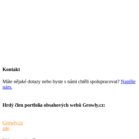
Kontakt
Máte nějaké dotazy nebo byste s námi chtěli spolupracovat?
Napište
nám.
Hrdý člen portfolia obsahových webů Growly.cz:
Tento web je součástí portfolia obsahových webů sdružených pod
Growly.cz
. Info o webech v portfoliu spolu s cenami inzerce najdete
zde
.