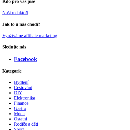
Kdo pro vás píše
Naši redaktoři
Jak to u nás chodí?
Využíváme affiliate marketing
Sledujte nás
Facebook
Kategorie
Bydlení
Cestování
DIY
Elektronika
Finance
Gastro
Móda
Ostatní
Rodiče a děti
Sport