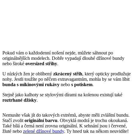
Pokud vám o každodenní nošení nejde, můžete sáhnout po
originálnějších modelech. Dobře vypadají
dlouhé džínové bundy
nebo široké
oversized střihy
.
U nízkých žen je oblíbený
zkrácený střih
, který opticky prodlužuje
nohy. Jestli toužíte po něčem extravagantním, mohla by se vám líbit
bunda s mikinovými rukávy
nebo
s potiskem
.
Stejně jako kalhoty se stylovými dírami na kolenou existují také
roztrhané džísky
.
Nemusíte však jít do takových extrémů, abyste měli zvláštní bundu.
Stačí zvolit
originální barvu
. Obvyklá modrá je trochu okoukaná.
Také bílá a černá není zrovna originální. K sehnání jsou i červené,
žluté nebo
zelené džínové bundy
. Ty hned tak na někom neuvidíte!