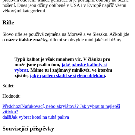
nošení. Dnes jsou džíny oblíbené v USA i v Evropě napříč všemi
věkovými kategoriemi.
Rifle
Slovo rifle se používá zejména na Moravě a ve Slezsku. Ačkoli jde
o
název italské značky,
riflemi se obvykle míní jakékoli džíny.
Typů kalhot je však mnohem víc. V článku pro
muže jsme psali o tom,
jaké pánské kalhoty si
vybrat
. Máme tu i zajímavý minikvíz, ve kterém
zjistíte,
jaký parfém sladit se stylem oblékání
.
Sdílet:
Hodnotit:
Předchozí
Nafukovací, nebo akrylátová? Jak vybrat tu nejlepší
vířivku?
další
Jak vybrat kotel na tuhá paliva
Související příspěvky