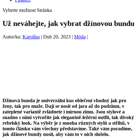
Vyberte možnost Stránka
Už neváhejte, jak vybrat džínovou bundu
Autor/ka:
Karolína
|
Dub 20, 2023
|
Móda
|
Džínová bunda je univerzální kus oblečení vhodný jak pro
ženy, tak pro muže. Dají se nosit od jara až do podzimu, v
zateplené variantě zvládnete i mírnou zimu. Jsou stylové a
snadno s nimi vytvoříte jak elegantně-ležérní outfit, tak divoký
rebelský look. Na výběr je z mnoha různých stylů a střihů, v
tomto článku vám všechny představíme. Také vám poradíme,
jak džínové bundy nosit, aby vám to v nich slušelo.