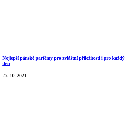
Nejlepší pánské parfémy pro zvláštní příležitosti i pro každý
den
25. 10. 2021