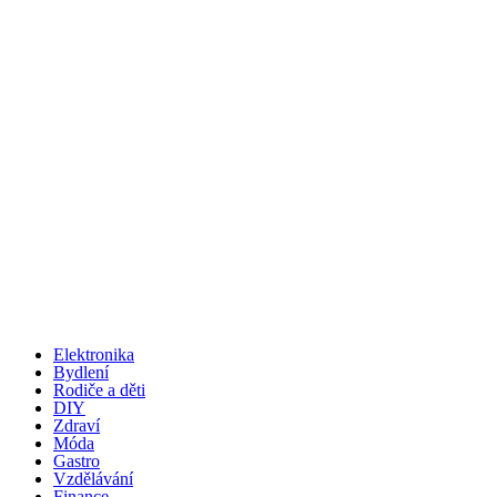
Elektronika
Bydlení
Rodiče a děti
DIY
Zdraví
Móda
Gastro
Vzdělávání
Finance