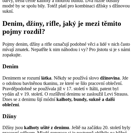
barvy, třeba černé kalhoty a modrou bundu. Dva různé odstíny
modré by se spolu bily. Totéž platí pro kombinaci džísky s džínovou
sukní.
Denim, džíny, rifle, jaký je mezi těmito
pojmy rozdíl?
Pojmy denim, džíny a rifle označují podobné věci a lidé v nich často
mívají zmatek. Nepatříte k nim náhodou i vy? Pro jistotu si je s námi
zopakujte.
Denim
Denimem se rozumí
látka
. Někdy se používá slovo
džínovina
. Jde
o odolnou bavlněnou tkaninu, ze které se šilo pracovní oblečení.
Pravděpodobně se používala již v 17. století v Itálii, patent byl
vydán až v 19. století. O rozšíření denimu se zasloužil Levi Strauss.
Dnes se z denimu šijí módní
kalhoty, bundy, sukně a další
oblečení
.
Džíny
Džíny jsou
kalhoty ušité z denimu
. Ještě na začátku 20. století byly
pracovní oděvem. Mladé generace si je postupně oblíbily na běžné