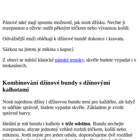
Pánové také mají spoustu možností, jak nosit džísku. Nechte ji
rozepnutou a oživte outfit pěkným tričkem nebo výraznou košilí.
Odvážnější muži oblékají k džínové bundě dokonce i kravatu.
Sázkou na jistotu je mikina s kapucí.
Z obuvi se nabízí klasické
pánské tenisky
, skvěle budete vypadat i v
mokasínech.
Kombinování džínové bundy s džínovými
kalhotami
Nosit najednou džíny i džínovou bundu není pro každého, ale když
to uděláte správně, budete vypadat skvěle. Základem je zvolit
správné barvy.
Ideální je mít bundu i kalhoty
v téže odstínu
. Bundu nechejte
rozepnutou, abyste jednotný vzhled rozbili tričkem, košilí nebo
mikinou. Jestli nejste pro jeden odstín, doporučujeme dvě rozdílné