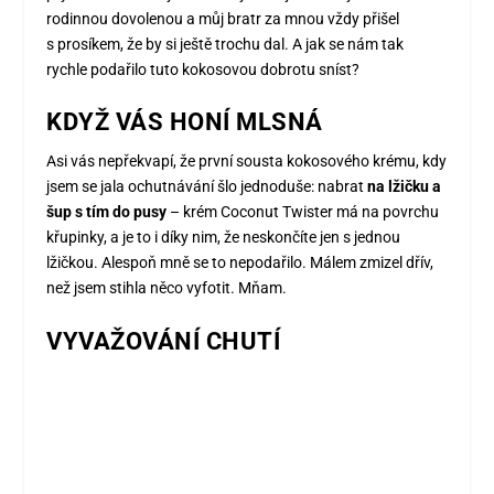
rodinnou dovolenou a můj bratr za mnou vždy přišel
s prosíkem, že by si ještě trochu dal. A jak se nám tak
rychle podařilo tuto kokosovou dobrotu sníst?
KDYŽ VÁS HONÍ MLSNÁ
Asi vás nepřekvapí, že první sousta kokosového krému, kdy
jsem se jala ochutnávání šlo jednoduše: nabrat
na lžičku a
šup s tím do pusy
– krém Coconut Twister má na povrchu
křupinky, a je to i díky nim, že neskončíte jen s jednou
lžičkou. Alespoň mně se to nepodařilo. Málem zmizel dřív,
než jsem stihla něco vyfotit. Mňam.
VYVAŽOVÁNÍ CHUTÍ