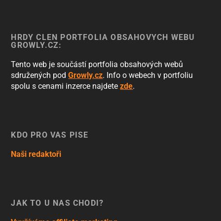
HRDÝ ČLEN PORTFOLIA OBSAHOVÝCH WEBŮ
GROWLY.CZ:
Tento web je součástí portfolia obsahových webů
sdružených pod
Growly.cz
. Info o webech v portfoliu
spolu s cenami inzerce najdete
zde
.
KDO PRO VÁS PÍŠE
Naši redaktoři
JAK TO U NÁS CHODÍ?