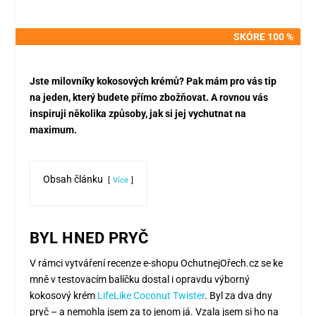
SKÓRE 100 %
SKÓRE 100 %
Jste milovníky kokosových krémů? Pak mám pro vás tip
na jeden, který budete přímo zbožňovat. A rovnou vás
inspiruji několika způsoby, jak si jej vychutnat na
maximum.
Obsah článku
Více
BYL HNED PRYČ
V rámci vytváření recenze e-shopu OchutnejOřech.cz se ke
mně v testovacím balíčku dostal i opravdu výborný
kokosový krém
LifeLike Coconut Twister
. Byl za dva dny
pryč – a nemohla jsem za to jenom já. Vzala jsem si ho na