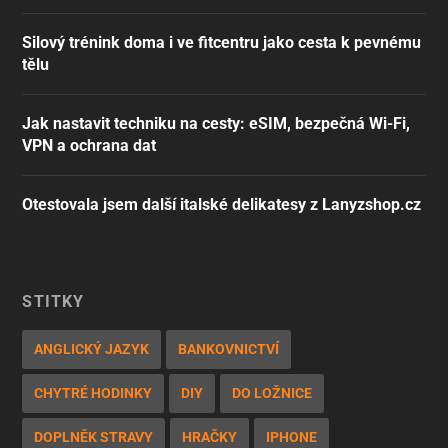
Silový trénink doma i ve fitcentru jako cesta k pevnému
tělu
Jak nastavit techniku na cesty: eSIM, bezpečná Wi-Fi,
VPN a ochrana dat
Otestovala jsem další italské delikatesy z Lanyzshop.cz
ŠTÍTKY
ANGLICKÝ JAZYK
BANKOVNICTVÍ
CHYTRÉ HODINKY
DIY
DO LOŽNICE
DOPLNĚK STRAVY
HRAČKY
IPHONE