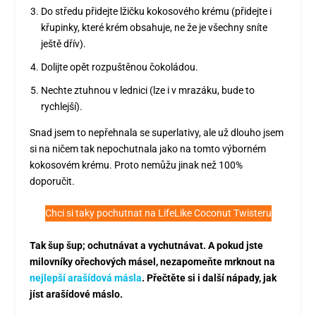
Do středu přidejte lžičku kokosového krému (přidejte i
křupinky, které krém obsahuje, ne že je všechny sníte
ještě dřív).
Dolijte opět rozpuštěnou čokoládou.
Nechte ztuhnou v lednici (lze i v mrazáku, bude to
rychlejší).
Snad jsem to nepřehnala se superlativy, ale už dlouho jsem
si na ničem tak nepochutnala jako na tomto výborném
kokosovém krému. Proto nemůžu jinak než 100%
doporučit.
Chci si taky pochutnat na LifeLike Coconut Twisteru
Tak šup šup; ochutnávat a vychutnávat. A pokud jste
milovníky ořechových másel, nezapomeňte mrknout na
nejlepší arašídová másla
. Přečtěte si i další nápady, jak
jíst arašídové máslo.