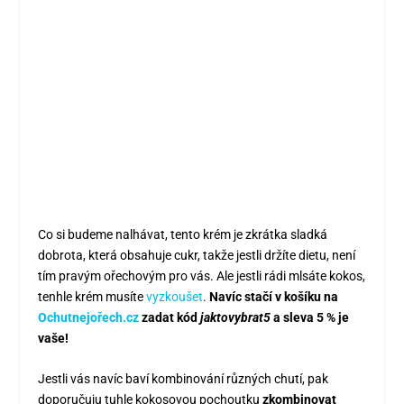
Co si budeme nalhávat, tento krém je zkrátka sladká
dobrota, která obsahuje cukr, takže jestli držíte dietu, není
tím pravým ořechovým pro vás. Ale jestli rádi mlsáte kokos,
tenhle krém musíte
vyzkoušet
.
Navíc stačí v košíku na
Ochutnejořech.cz
zadat kód
jaktovybrat5
a sleva 5 % je
vaše!
Jestli vás navíc baví kombinování různých chutí, pak
doporučuju tuhle kokosovou pochoutku
zkombinovat