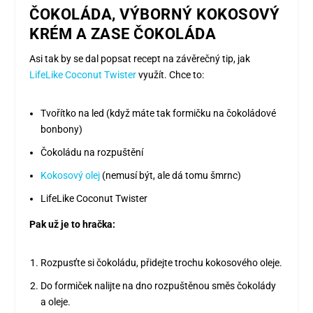
ČOKOLÁDA, VÝBORNÝ KOKOSOVÝ
KRÉM A ZASE ČOKOLÁDA
Asi tak by se dal popsat recept na závěrečný tip, jak
LifeLike Coconut Twister
využít. Chce to:
Tvořítko na led (když máte tak formičku na čokoládové
bonbony)
Čokoládu na rozpuštění
Kokosový olej
(nemusí být, ale dá tomu šmrnc)
LifeLike Coconut Twister
Pak už je to hračka:
Rozpusťte si čokoládu, přidejte trochu kokosového oleje.
Do formiček nalijte na dno rozpuštěnou směs čokolády
a oleje.