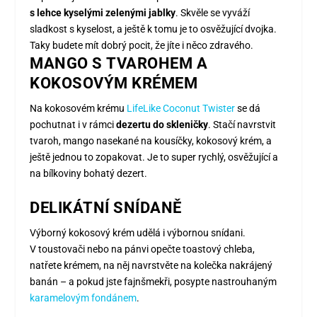
s lehce kyselými zelenými jablky
. Skvěle se vyváží
sladkost s kyselost, a ještě k tomu je to osvěžující dvojka.
Taky budete mít dobrý pocit, že jíte i něco zdravého.
MANGO S TVAROHEM A
KOKOSOVÝM KRÉMEM
Na kokosovém krému
LifeLike Coconut Twister
se dá
pochutnat i v rámci
dezertu do skleničky
. Stačí navrstvit
tvaroh, mango nasekané na kousíčky, kokosový krém, a
ještě jednou to zopakovat. Je to super rychlý, osvěžující a
na bílkoviny bohatý dezert.
DELIKÁTNÍ SNÍDANĚ
Výborný kokosový krém udělá i výbornou snídani.
V toustovači nebo na pánvi opečte toastový chleba,
natřete krémem, na něj navrstvěte na kolečka nakrájený
banán – a pokud jste fajnšmekři, posypte nastrouhaným
karamelovým fondánem
.