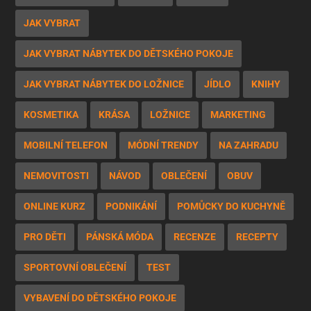
JAK VYBRAT
JAK VYBRAT NÁBYTEK DO DĚTSKÉHO POKOJE
JAK VYBRAT NÁBYTEK DO LOŽNICE
JÍDLO
KNIHY
KOSMETIKA
KRÁSA
LOŽNICE
MARKETING
MOBILNÍ TELEFON
MÓDNÍ TRENDY
NA ZAHRADU
NEMOVITOSTI
NÁVOD
OBLEČENÍ
OBUV
ONLINE KURZ
PODNIKÁNÍ
POMŮCKY DO KUCHYNĚ
PRO DĚTI
PÁNSKÁ MÓDA
RECENZE
RECEPTY
SPORTOVNÍ OBLEČENÍ
TEST
VYBAVENÍ DO DĚTSKÉHO POKOJE