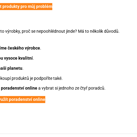
t produkty pro můj problém
I
o výrobky, proč se nepoohlédnout jinde? Má to několik důvodů.
říme českého výrobce
.
u vysoce kvalitní
.
aši planetu
.
, koupí produktů je podpoříte také.
t
poradenství online
a vybrat si jednoho ze čtyř poradců.
užít poradenství online