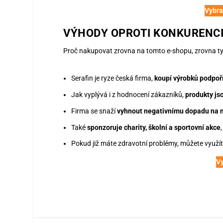
Vybra
VÝHODY OPROTI KONKURENC
Proč nakupovat zrovna na tomto e-shopu, zrovna tyt
Serafin je ryze česká firma,
koupí výrobků podpo
Jak vyplývá i z hodnocení zákazníků,
produkty jso
Firma se snaží
vyhnout negativnímu dopadu na n
Také
sponzoruje charity, školní a sportovní akce
Pokud již máte zdravotní problémy, můžete využí
Vy