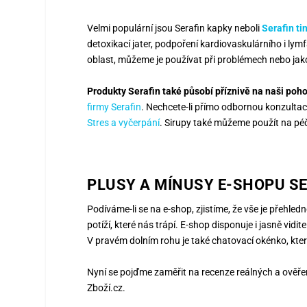
Velmi populární jsou Serafin kapky neboli
Serafin ti
detoxikací jater, podpoření kardiovaskulárního i lymf
oblast, můžeme je používat při problémech nebo jako
Produkty Serafin také působí příznivě na naši poh
firmy Serafin
. Nechcete-li přímo odbornou konzultac
Stres a vyčerpání
. Sirupy také můžeme použít na péč
PLUSY A MÍNUSY E-SHOPU SE
Podíváme-li se na e-shop, zjistíme, že vše je přehled
potíží, které nás trápí. E-shop disponuje i jasně vid
V pravém dolním rohu je také chatovací okénko, kt
Nyní se pojďme zaměřit na recenze reálných a ověřen
Zboží.cz.