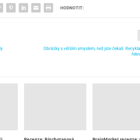
HODNOTIT:
dy
Obrázky s větším smyslem, než jste čekali. Recykl
řek
či
Recenze: Binchotanová
BrainMarket recenze: