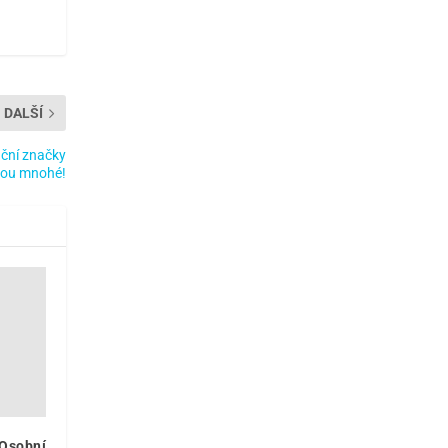
DALŠÍ
ační značky
nou mnohé!
 Osobní