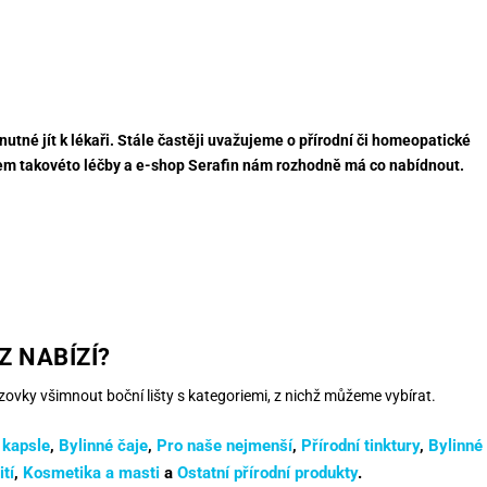
nutné jít k lékaři. Stále častěji uvažujeme o přírodní či homeopatické
hem takovéto léčby a e-shop Serafin nám rozhodně má co nabídnout.
Z NABÍZÍ?
ovky všimnout boční lišty s kategoriemi, z nichž můžeme vybírat.
 kapsle
,
Bylinné čaje
,
Pro naše nejmenší
,
Přírodní tinktury
,
Bylinné
ití
,
Kosmetika a masti
a
Ostatní přírodní produkty
.