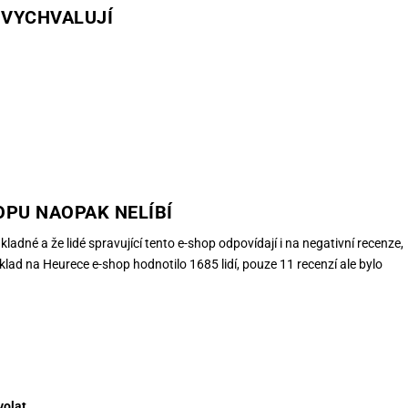
U VYCHVALUJÍ
OPU NAOPAK NELÍBÍ
ladné a že lidé spravující tento e-shop odpovídají i na negativní recenze,
íklad na Heurece e-shop hodnotilo 1685 lidí, pouze 11 recenzí ale bylo
volat