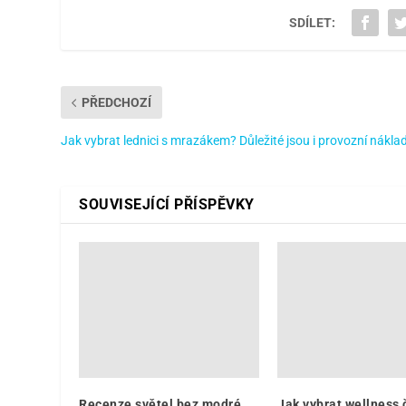
SDÍLET:
PŘEDCHOZÍ
Jak vybrat lednici s mrazákem? Důležité jsou i provozní nákla
SOUVISEJÍCÍ PŘÍSPĚVKY
Recenze světel bez modré
Jak vybrat wellness 