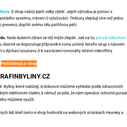
nktury
. E-shop nabízí jejich velký výběr. Jejich výhodou je pomoc s
atického systému, trávení či vylučování. Tinktury zlepšují více než jednu
 prevenci, dopřát svému tělu patřičnou péči.
odu
. Naše duševní zdraví se též může zlepšit. Jak na to,
poradí odbornice
i, obecně se doporučuje přípravek k tomu určený Serafin sirup s názvem
i o dýchací soustavu či k navrácení rovnováhy střevní mikroflóry.
Prohlédnout e-shop
RAFINBYLINY.CZ
né. Byliny, které nabízejí, si dokonce můžeme vyhledat podle zdravotních
itelným telefonním číslem, k němuž se píše, že nám operátor ochotně poradí
erého můžeme využít.
ých lidí, kteří tento e-shop hodnotili na webových stránkách Heureky a