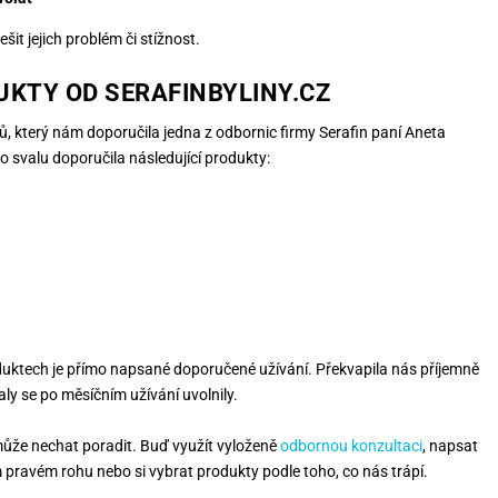
it jejich problém či stížnost.
UKTY OD SERAFINBYLINY.CZ
tů, který nám doporučila jedna z odbornic firmy Serafin paní Aneta
o svalu doporučila následující produkty:
oduktech je přímo napsané doporučené užívání. Překvapila nás příjemně
valy se po měsíčním užívání uvolnily.
v může nechat poradit. Buď využít vyloženě
odbornou konzultaci
, napsat
pravém rohu nebo si vybrat produkty podle toho, co nás trápí.