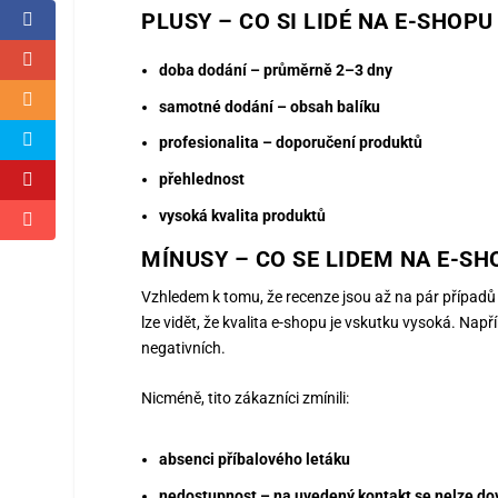
PLUSY – CO SI LIDÉ NA E-SHOP
doba dodání – průměrně 2–3 dny
samotné dodání – obsah balíku
profesionalita – doporučení produktů
přehlednost
vysoká kvalita produktů
MÍNUSY – CO SE LIDEM NA E-SH
Vzhledem k tomu, že recenze jsou až na pár případů k
lze vidět, že kvalita e-shopu je vskutku vysoká. Např
negativních.
Nicméně, tito zákazníci zmínili:
absenci příbalového letáku
nedostupnost – na uvedený kontakt se nelze do