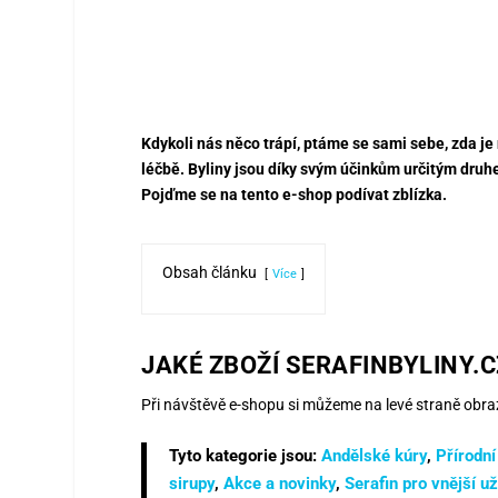
Kdykoli nás něco trápí, ptáme se sami sebe, zda je 
léčbě. Byliny jsou díky svým účinkům určitým dru
Pojďme se na tento e-shop podívat zblízka.
Obsah článku
Více
JAKÉ ZBOŽÍ SERAFINBYLINY.C
Při návštěvě e-shopu si můžeme na levé straně obraz
Tyto kategorie jsou:
Andělské kúry
,
Přírodní
sirupy
,
Akce a novinky
,
Serafin pro vnější už