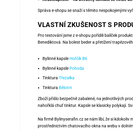
Správa e-shopu se snaží s těmito nespokojenými vyřeš
VLASTNÍ ZKUŠENOST S PROD
Pro testování jsme z e-shopu pořídili balíček produk
Benediktová. Na bolest beder a přetížení trapézovéh
Bylinné kapsle
Hořčík B6
Bylinné kapsle
Pohoda
Tinktura
Třezalka
Tinktura
Bělotrn
Zboží přišlo bezpečně zabalené, na jednotlivých pr
nahořklá chuť tinktur. Kapsle se klasicky polykají. S
Na firmě Bylinyserafin.cz se nám líbí, že si kdokoli
prostřednictvím chatovacího okna na webu v dolním 