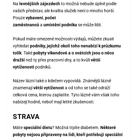
Na
levnějších zájezdech
to možná nebude úplně podle
vašich představ, ale kvalita služeb není o mnoho horší.
Pouze
vybavení
,
počet
zaměstnanců
a
umístění
podniku
se může lišit.
Pokud máte omezené možnosti výdajů, můžete zkusit
vyhledat
podniky, jejichž okolí toho nenabízí k průzkumu
tolik
. Také
pobyty víkendové a o svátcích jsou o něco
dražší
než ty přes pracovní dny, a to kvůli
větší
vytíženosti
podniků.
Název lázní také o kdečem vypovídá. Známější lázně
znamenají
větší vytíženost
a od toho se také odráží
celková cena, kterou zaplatíte. Tyto lázně vám však toho
nabízejí hodně, neboť mají letité zkušenosti.
STRAVA
Máte
speciální dietu
? Možná trpíte diabetem.
Některé
pobyty nejsou připraveny na lidi, kteří potřebují speciální