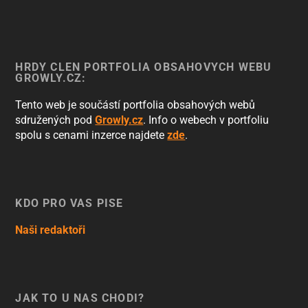
HRDÝ ČLEN PORTFOLIA OBSAHOVÝCH WEBŮ
GROWLY.CZ:
Tento web je součástí portfolia obsahových webů
sdružených pod
Growly.cz
. Info o webech v portfoliu
spolu s cenami inzerce najdete
zde
.
KDO PRO VÁS PÍŠE
Naši redaktoři
JAK TO U NÁS CHODÍ?