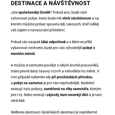
DESTINACE A NÁVŠTĚVNOST
Jste
společenský člověk
? Pokud ano, bude vám
vyhovovat pobyt, který bude mít
větší návštěvnost
a na
kterém můžete potkat spoustu lidí, takových, kteří sdílejí
váš zájem o navazování přátelství.
Pokud vás naopak
láká odpočinek
a s lidmi se příliš
vybavovat nechcete, bude pro vás výhodnější
pobyt v
menším městě
.
A možná si nechcete povídat s nikým kromě pracovníků,
máte pevně daný časový rozvrh a nehodláte ho měnit. V
tom případě naberete síly
při procházkách přírodou
,
a
pobyt na samotce
je pro vás nejvhodnější. Naštěstí
existují i tyto pobyty,
zaměřené na vlky samotáře
, kterým
jste i vy. Nebo existují i
zájezdy, kam nesmějí děti
a je tam
větší klid.
Wellness destinací i lázeňských destinací je nepřeberné