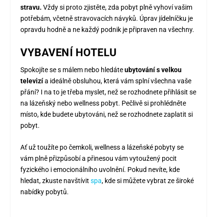
stravu.
Vždy si proto zjistěte, zda pobyt plně vyhoví vašim
potřebám, včetně stravovacích návyků. Úprav jídelníčku je
opravdu hodně a ne každý podnik je připraven na všechny.
VYBAVENÍ HOTELU
Spokojíte se s málem nebo hledáte
ubytování s velkou
televizí
a ideálně obsluhou, která vám splní všechna vaše
přání? I na to je třeba myslet, než se rozhodnete přihlásit se
na lázeňský nebo wellness pobyt. Pečlivě si prohlédněte
místo, kde budete ubytováni, než se rozhodnete zaplatit si
pobyt.
Ať už toužíte po čemkoli, wellness a lázeňské pobyty se
vám plně přizpůsobí a přinesou vám vytoužený pocit
fyzického i emocionálního uvolnění. Pokud nevíte, kde
hledat, zkuste navštívit
spa
, kde si můžete vybrat ze široké
nabídky pobytů.