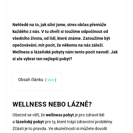
Nehledě na to, jak silní jsme, stres občas přemůže
každého z nás. V tu chvíli si toužíme odpočinout od
všedního života, od lidí, které známe. Zatoužíme být
opečováváni, mít pocit, že někomu na nás záleží.
Wellness a lázeňské pobyty nám tento pocit navodí. Jak
si ale vybrat ten nejlepší pobyt?
Obsah článku
Více
WELLNESS NEBO LÁZNĚ?
Obecně se věří, že
wellness pobyt
je pro zdravé lidi
a
lázeňský pobyt
pro ty, které trápí zdravotní problémy.
Zčásti je to pravda. Ve skutečnosti si můžete dovolit