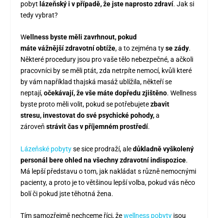
pobyt
lázeňský i v případě, že jste naprosto zdraví
. Jak si
tedy vybrat?
W
ellness byste měli zavrhnout, pokud
máte vážnější zdravotní obtíže
, a to zejména ty
se zády
.
Některé procedury jsou pro vaše tělo nebezpečné, a ačkoli
pracovníci by se měli ptát, zda netrpíte nemocí, kvůli které
by vám například thajská masáž ublížila, někteří se
neptají,
očekávají, že vše máte dopředu zjištěno
. Wellness
byste proto měli volit, pokud se potřebujete
zbavit
stresu, investovat do své psychické pohody,
a
zároveň
strávit čas v příjemném prostředí
.
Lázeňské pobyty
se sice prodraží, ale
důkladně vyškolený
personál bere ohled na všechny zdravotní indispozice
.
Má lepší představu o tom, jak nakládat s různě nemocnými
pacienty, a proto je to většinou lepší volba, pokud vás něco
bolí či pokud jste těhotná žena.
Tím samozřejmě nechceme říci, že
wellness pobyty
jsou