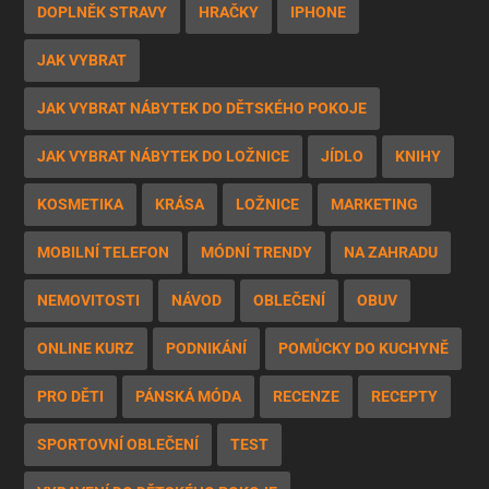
DOPLNĚK STRAVY
HRAČKY
IPHONE
JAK VYBRAT
JAK VYBRAT NÁBYTEK DO DĚTSKÉHO POKOJE
JAK VYBRAT NÁBYTEK DO LOŽNICE
JÍDLO
KNIHY
KOSMETIKA
KRÁSA
LOŽNICE
MARKETING
MOBILNÍ TELEFON
MÓDNÍ TRENDY
NA ZAHRADU
NEMOVITOSTI
NÁVOD
OBLEČENÍ
OBUV
ONLINE KURZ
PODNIKÁNÍ
POMŮCKY DO KUCHYNĚ
PRO DĚTI
PÁNSKÁ MÓDA
RECENZE
RECEPTY
SPORTOVNÍ OBLEČENÍ
TEST