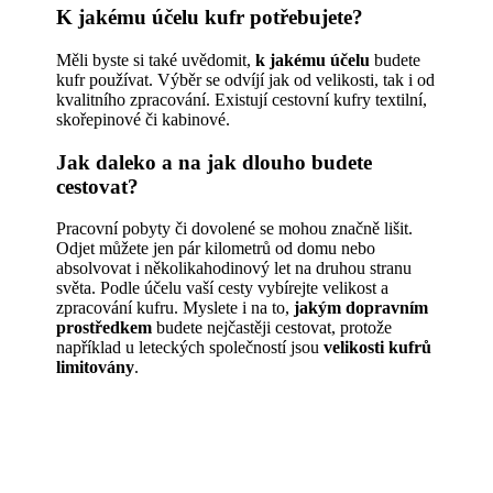
K jakému účelu kufr potřebujete?
Měli byste si také uvědomit,
k jakému účelu
budete
kufr používat. Výběr se odvíjí jak od velikosti, tak i od
kvalitního zpracování. Existují cestovní kufry textilní,
skořepinové či kabinové.
Jak daleko a na jak dlouho budete
cestovat?
Pracovní pobyty či dovolené se mohou značně lišit.
Odjet můžete jen pár kilometrů od domu nebo
absolvovat i několikahodinový let na druhou stranu
světa. Podle účelu vaší cesty vybírejte velikost a
zpracování kufru. Myslete i na to,
jakým dopravním
prostředkem
budete nejčastěji cestovat, protože
například u leteckých společností jsou
velikosti kufrů
limitovány
.