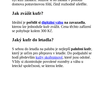
domova potravinovou fólií, čímž rozhodně ušetříte.
Jak zvážit kufr?
Ideální je
pořídit si
digitální váhu
na zavazadla
,
kterou lze jednoduše kufr zvážit. Cena těchto zařízení
se pohybuje kolem 300 Kč.
Jaký kufr do letadla?
S sebou do letadla na palubu je nejlepší
palubní kufr
,
který je určen pro přepravu v letadle. Do podpalubí se
hodí především
kufry skořepinové
, které jsou odolné.
Vždy si zkontrolujte povolené rozměry a váhu u
letecké společnosti, se kterou letíte.