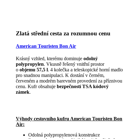
Zlatá střední cesta za rozumnou cenu
American Touristen Bon Air
Krásný vzhled, kterému dominuje
odolný
polypropylen
. Vkusně řešený vnitřní prostor
o
objemu 57,5 l
. 4 kolečka a teleskopické horní madlo
pro snadnou manipulaci. K dostání v černém,
červeném a modrém barevném provedení za příznivou
cenu. Kufr obsahuje
bezpečností TSA kódový
zámek
.
Výhody cestovního kufru American Touristen Bon
Air:
Odolná polypropylenová konstrukce