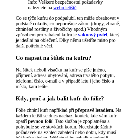
Info: Veškeré bezpečnostní požadavky
naleznete na
webu letiště
.
Co se týče kufru do podpalubí, ten může obsahovat v
podstatě cokoliv, co neporušuje zákon (drogy, zbraně,
chráněné rostliny a živočichy apod.) Vhodným
způsobem pro zabalení kufru je
vakuový pytel
, který
je ideální na oblečení. Díky němu ušetříte místo pro
další potřebné věci.
Co napsat na štítek na kufru?
Na štítek neboli visačku na kufr se píše jméno,
příjmení, adresa ubytování, adresa trvalého pobytu,
telefonní číslo, e-mail a v případě letu i jeho číslo a
místo, kam letíte.
Kdy, proč a jak balit kufr do fólie?
Fólie chrání kufr například při
přepravě letadlem
. Na
každém letišti se dnes nachází koutek, kde vám kufr
opatří
pevnou folií
. Tato služba je zpoplatněna a
pohybuje se ve stovkách korun. Neexistuje žádný
požadavek na vzhled zabalení nebo dobu, kdy musí
být kufr zabalen. Můžete si ho zabalit v pohodlí