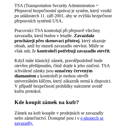
TSA (Transportation Security Administration =
Přepravní bezpečnostní správa) je systém, který vznikl
po událostech 11. září 2001, aby se zvýšila bezpečnost
přepravních systémů USA.
Pracovníci TSA kontrolují při přepravě všechny
zavazadla, která budou v letadle.
Zavazdala
procházejí přes skenovací přístroj
, který ukazuje
obsah, aniž by museli zavazadlo otevírat. Může se
však stát, že
kontroloři potřebují zavazadlo otevřít
.
Když máte klasický zámek, pravděpodobně bude
otevřen přeštípnutím, čímž dojde k jeho zničení. TSA
schválené zámky jsou
označeny červeným
diamantem
a kontroloři je mohou otevřít
univerzálním klíčem, který zákazník nemá k dispozici.
V případě bezpečností prohlídky naleznete uvnitř
kufru protokol.
Kde koupit zámek na kufr?
Zámek na kufr koupíte v prodejnách se zavazadly
nebo zámečnictví. Dostupné jsou i v
e-shopech se
zavazadly.