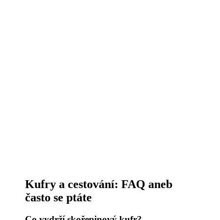
Kufry a cestování: FAQ aneb
často se ptáte
Co vydrží skořepinový kufr?