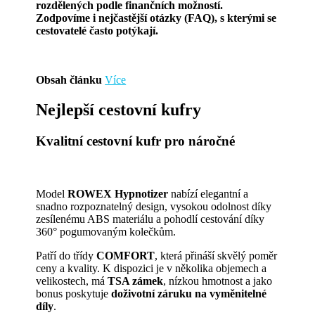
rozdělených podle finančních možností.
Zodpovíme i nejčastější otázky (FAQ),
s kterými se
cestovatelé často potýkají.
Obsah článku
Více
Nejlepší cestovní kufry
Kvalitní cestovní kufr pro náročné
Model
ROWEX Hypnotizer
nabízí elegantní a
snadno rozpoznatelný design, vysokou odolnost díky
zesílenému ABS materiálu a pohodlí cestování díky
360° pogumovaným kolečkům.
Patří do třídy
COMFORT
, která přináší skvělý poměr
ceny a kvality. K dispozici je v několika objemech a
velikostech, má
TSA zámek
, nízkou hmotnost a jako
bonus poskytuje
doživotní záruku na vyměnitelné
díly
.