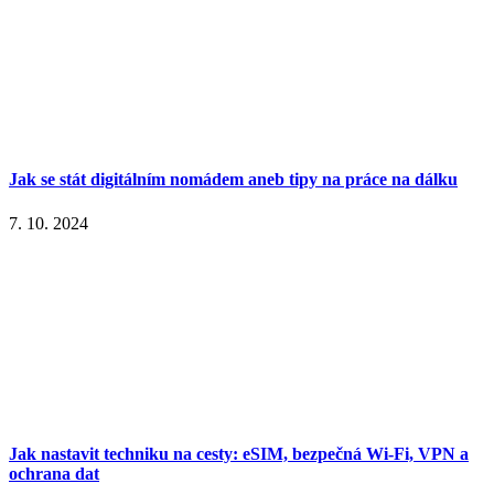
Jak se stát digitálním nomádem aneb tipy na práce na dálku
7. 10. 2024
Jak nastavit techniku na cesty: eSIM, bezpečná Wi-Fi, VPN a
ochrana dat