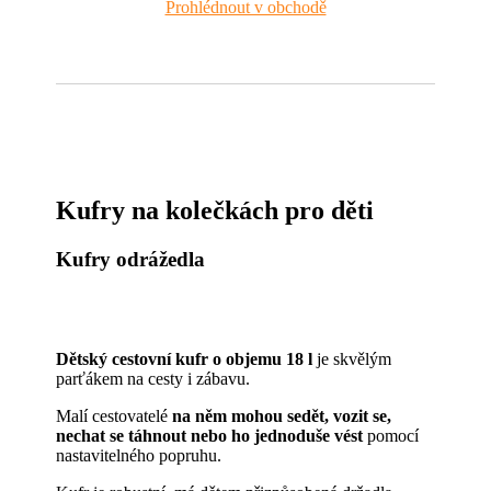
Prohlédnout v obchodě
Kufry na kolečkách pro děti
Kufry odrážedla
Dětský cestovní kufr o objemu 18 l
je skvělým
parťákem na cesty i zábavu.
Malí cestovatelé
na něm mohou sedět, vozit se,
nechat se táhnout nebo ho jednoduše vést
pomocí
nastavitelného popruhu.