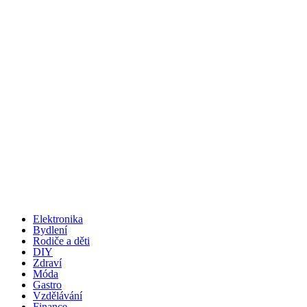
Elektronika
Bydlení
Rodiče a děti
DIY
Zdraví
Móda
Gastro
Vzdělávání
Finance