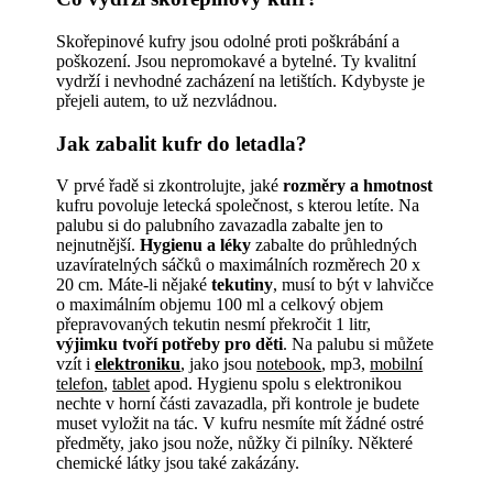
Skořepinové kufry jsou odolné proti poškrábání a
poškození. Jsou nepromokavé a bytelné. Ty kvalitní
vydrží i nevhodné zacházení na letištích. Kdybyste je
přejeli autem, to už nezvládnou.
Jak zabalit kufr do letadla?
V prvé řadě si zkontrolujte, jaké
rozměry a hmotnost
kufru povoluje letecká společnost, s kterou letíte. Na
palubu si do palubního zavazadla zabalte jen to
nejnutnější.
Hygienu a léky
zabalte do průhledných
uzavíratelných sáčků o maximálních rozměrech 20 x
20 cm. Máte-li nějaké
tekutiny
, musí to být v lahvičce
o maximálním objemu 100 ml a celkový objem
přepravovaných tekutin nesmí překročit 1 litr,
výjimku tvoří potřeby pro děti
. Na palubu si můžete
vzít i
elektroniku
, jako jsou
notebook
, mp3,
mobilní
telefon
,
tablet
apod. Hygienu spolu s elektronikou
nechte v horní části zavazadla, při kontrole je budete
muset vyložit na tác. V kufru nesmíte mít žádné ostré
předměty, jako jsou nože, nůžky či pilníky. Některé
chemické látky jsou také zakázány.