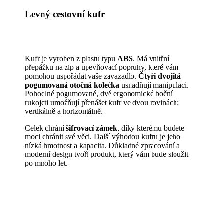
Levný cestovní kufr
Kufr je vyroben z plastu typu
ABS
. Má vnitřní
přepážku na zip a upevňovací popruhy, které vám
pomohou uspořádat vaše zavazadlo.
Čtyři dvojitá
pogumovaná otočná kolečka
usnadňují manipulaci.
Pohodlné pogumované, dvě ergonomické boční
rukojeti umožňují přenášet kufr ve dvou rovinách:
vertikálně a horizontálně.
Celek chrání
šifrovací zámek
, díky kterému budete
moci chránit své věci. Další výhodou kufru je jeho
nízká hmotnost a kapacita. Důkladné zpracování a
moderní design tvoří produkt, který vám bude sloužit
po mnoho let.