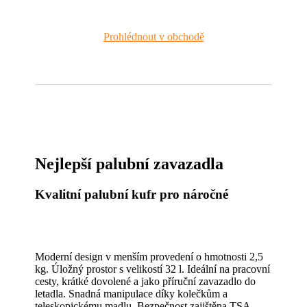
Prohlédnout v obchodě
Nejlepší palubní zavazadla
Kvalitní palubní kufr pro náročné
Moderní design v menším provedení o hmotnosti 2,5
kg. Úložný prostor s velikostí 32 l. Ideální na pracovní
cesty, krátké dovolené a jako příruční zavazadlo do
letadla. Snadná manipulace díky kolečkům a
teleskopickému madlu. Bezpečnost zajištěna TSA