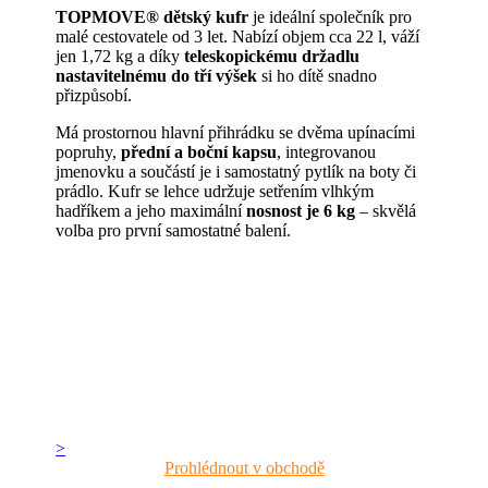
TOPMOVE® dětský kufr
je ideální společník pro
malé cestovatele od 3 let. Nabízí objem cca 22 l, váží
jen 1,72 kg a díky
teleskopickému držadlu
nastavitelnému do tří výšek
si ho dítě snadno
přizpůsobí.
Má prostornou hlavní přihrádku se dvěma upínacími
popruhy,
přední a boční kapsu
, integrovanou
jmenovku a součástí je i samostatný pytlík na boty či
prádlo. Kufr se lehce udržuje setřením vlhkým
hadříkem a jeho maximální
nosnost je 6 kg
– skvělá
volba pro první samostatné balení.
>
Prohlédnout v obchodě