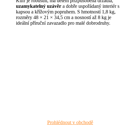
Kufr je robustní, má dětem přizpůsobená držadla,
uzamykatelný uzávěr
a dobře uspořádaný interiér s
kapsou a křížovým popruhem. S hmotností 1,8 kg,
rozměry 48 × 21 × 34,5 cm a nosností až 8 kg je
ideální příruční zavazadlo pro malé dobrodruhy.
Prohlédnout v obchodě