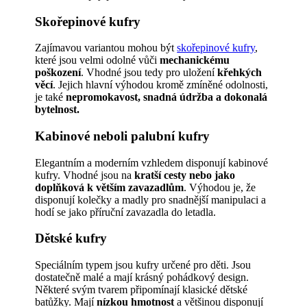
Skořepinové kufry
Zajímavou variantou mohou být
skořepinové kufry
,
které jsou velmi odolné vůči
mechanickému
poškození
. Vhodné jsou tedy pro uložení
křehkých
věcí
. Jejich hlavní výhodou kromě zmíněné odolnosti,
je také
nepromokavost, snadná údržba a dokonalá
bytelnost.
Kabinové neboli palubní kufry
Elegantním a moderním vzhledem disponují kabinové
kufry. Vhodné jsou na
kratší cesty nebo jako
doplňková k větším zavazadlům
. Výhodou je, že
disponují kolečky a madly pro snadnější manipulaci a
hodí se jako příruční zavazadla do letadla.
Dětské kufry
Speciálním typem jsou kufry určené pro děti. Jsou
dostatečně malé a mají krásný pohádkový design.
Některé svým tvarem připomínají klasické dětské
batůžky. Mají
nízkou hmotnost
a většinou disponují