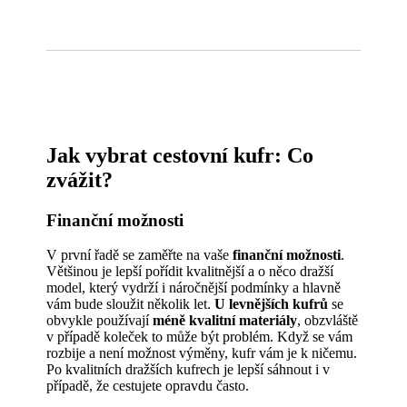
Jak vybrat cestovní kufr: Co
zvážit?
Finanční možnosti
V první řadě se zaměřte na vaše
finanční možnosti
.
Většinou je lepší pořídit kvalitnější a o něco dražší
model, který vydrží i náročnější podmínky a hlavně
vám bude sloužit několik let.
U levnějších kufrů
se
obvykle používají
méně kvalitní materiály
, obzvláště
v případě koleček to může být problém. Když se vám
rozbije a není možnost výměny, kufr vám je k ničemu.
Po kvalitních dražších kufrech je lepší sáhnout i v
případě, že cestujete opravdu často.