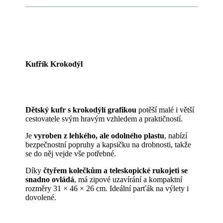
Kufřík Krokodýl
Dětský kufr s krokodýlí grafikou
potěší malé i větší
cestovatele svým hravým vzhledem a praktičností.
Je
vyroben z lehkého, ale odolného plastu
, nabízí
bezpečnostní popruhy a kapsičku na drobnosti, takže
se do něj vejde vše potřebné.
Díky
čtyřem kolečkům a teleskopické rukojeti se
snadno ovládá
, má zipové uzavírání a kompaktní
rozměry 31 × 46 × 26 cm. Ideální parťák na výlety i
dovolené.