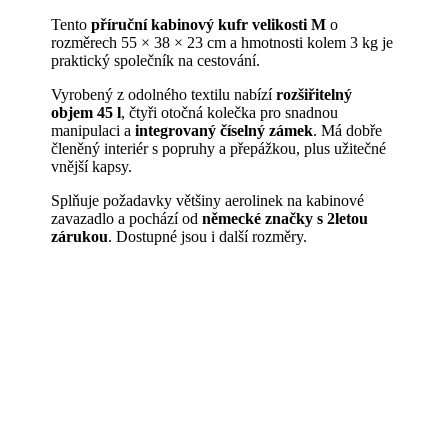
Tento
příruční kabinový kufr velikosti M
o
rozměrech 55 × 38 × 23 cm a hmotnosti kolem 3 kg je
praktický společník na cestování.
Vyrobený z odolného textilu nabízí
rozšiřitelný
objem 45 l
, čtyři otočná kolečka pro snadnou
manipulaci a
integrovaný číselný zámek
. Má dobře
členěný interiér s popruhy a přepážkou, plus užitečné
vnější kapsy.
Splňuje požadavky většiny aerolinek na kabinové
zavazadlo a pochází od
německé značky
s
2letou
zárukou
. Dostupné jsou i další rozměry.