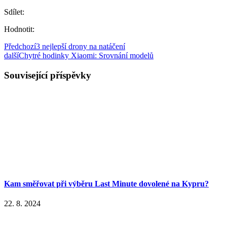
Sdílet:
Hodnotit:
Předchozí
3 nejlepší drony na natáčení
další
Chytré hodinky Xiaomi: Srovnání modelů
Související příspěvky
Kam směřovat při výběru Last Minute dovolené na Kypru?
22. 8. 2024