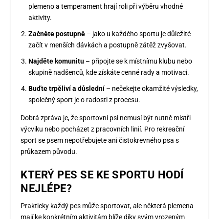
plemeno a temperament hrají roli při výběru vhodné
aktivity.
Začněte postupně
– jako u každého sportu je důležité
začít v menších dávkách a postupně zátěž zvyšovat.
Najděte komunitu
– připojte se k místnímu klubu nebo
skupině nadšenců, kde získáte cenné rady a motivaci.
Buďte trpěliví a důslední
– nečekejte okamžité výsledky,
společný sport je o radosti z procesu.
Dobrá zpráva je, že sportovní psi nemusí být nutně mistři
výcviku nebo pocházet z pracovních linií. Pro rekreační
sport se psem nepotřebujete ani čistokrevného psa s
průkazem původu.
KTERÝ PES SE KE SPORTU HODÍ
NEJLÉPE?
Prakticky každý pes může sportovat, ale některá plemena
mají ke konkrétním aktivitám blíže díky svým vrozeným