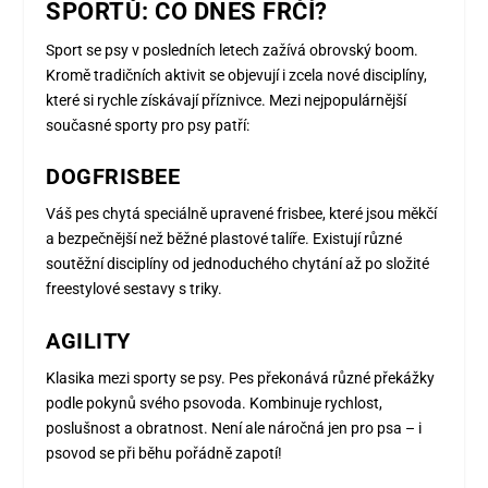
SPORTŮ: CO DNES FRČÍ?
Sport se psy v posledních letech zažívá obrovský boom.
Kromě tradičních aktivit se objevují i zcela nové disciplíny,
které si rychle získávají příznivce. Mezi nejpopulárnější
současné sporty pro psy patří:
DOGFRISBEE
Váš pes chytá speciálně upravené frisbee, které jsou měkčí
a bezpečnější než běžné plastové talíře. Existují různé
soutěžní disciplíny od jednoduchého chytání až po složité
freestylové sestavy s triky.
AGILITY
Klasika mezi sporty se psy. Pes překonává různé překážky
podle pokynů svého psovoda. Kombinuje rychlost,
poslušnost a obratnost. Není ale náročná jen pro psa – i
psovod se při běhu pořádně zapotí!