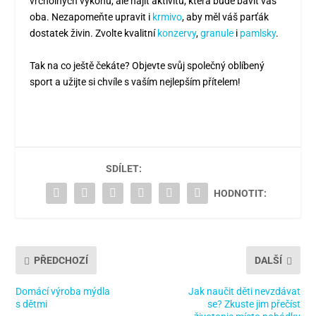
vrcholných výkonů, ale najít aktivitu, která bude bavit vás
oba. Nezapomeňte upravit i
krmivo
, aby měl váš parťák
dostatek živin. Zvolte kvalitní
konzervy
,
granule
i
pamlsky
.
Tak na co ještě čekáte? Objevte svůj společný oblíbený
sport a užijte si chvíle s vaším nejlepším přítelem!
SDÍLET:
HODNOTIT:
PŘEDCHOZÍ
DALŠÍ
Domácí výroba mýdla
Jak naučit děti nevzdávat
s dětmi
se? Zkuste jim přečíst