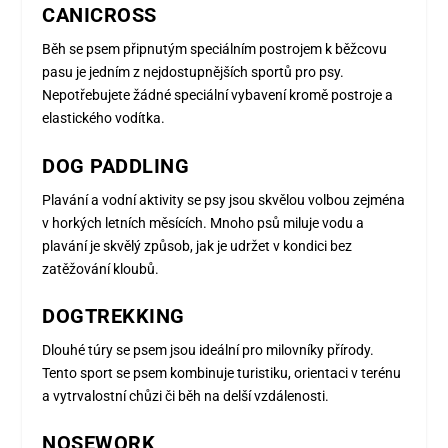
CANICROSS
Běh se psem připnutým speciálním postrojem k běžcovu
pasu je jedním z nejdostupnějších sportů pro psy.
Nepotřebujete žádné speciální vybavení kromě postroje a
elastického vodítka.
DOG PADDLING
Plavání a vodní aktivity se psy jsou skvělou volbou zejména
v horkých letních měsících. Mnoho psů miluje vodu a
plavání je skvělý způsob, jak je udržet v kondici bez
zatěžování kloubů.
DOGTREKKING
Dlouhé túry se psem jsou ideální pro milovníky přírody.
Tento sport se psem kombinuje turistiku, orientaci v terénu
a vytrvalostní chůzi či běh na delší vzdálenosti.
NOSEWORK