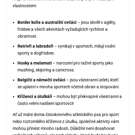
vlastnostem:
Border kolie a australští ovčáci
– jsou skvělí v agility,
frisbee a všech aktivitách vyžadujících rychlost a
obratnost.
Retrívři a labradoři
– vynikají v aportech, milují vodní
sporty a dogfrisbee.
Husky a malamuti
– narození pro tažné sporty jako
mushing, skijoring a canicross.
Belgičtí a němečtí ovčáci
– jsou všestranní atleti, kteří
se uplatní v mnoha sportech včetně obran a stopování.
Kříženci a útulkáři
– mohou být překvapivě všestranní a
často velmi nadšení sportovci!
Ať už máte doma čistokrevného atletického psa pro sport
nebo roztomilého křížence z útulku, společné aktivity vám
mohou přinést mnoho radosti. Důležité není dosahovat