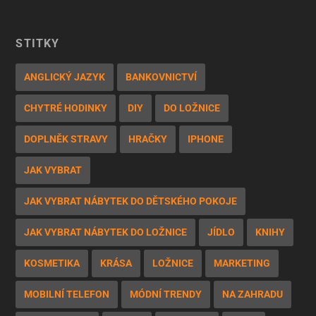
ŠTÍTKY
ANGLICKÝ JAZYK
BANKOVNICTVÍ
CHYTRÉ HODINKY
DIY
DO LOŽNICE
DOPLNĚK STRAVY
HRAČKY
IPHONE
JAK VYBRAT
JAK VYBRAT NÁBYTEK DO DĚTSKÉHO POKOJE
JAK VYBRAT NÁBYTEK DO LOŽNICE
JÍDLO
KNIHY
KOSMETIKA
KRÁSA
LOŽNICE
MARKETING
MOBILNÍ TELEFON
MÓDNÍ TRENDY
NA ZAHRADU