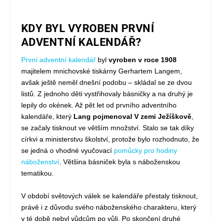
KDY BYL VYROBEN PRVNÍ
ADVENTNÍ KALENDÁŘ?
První adventní kalendář
byl
vyroben v roce 1908
majitelem mnichovské tiskárny Gerhartem Langem,
avšak ještě neměl dnešní podobu – skládal se ze dvou
listů. Z jednoho děti vystřihovaly básničky a na druhý je
lepily do okének. Až pět let od prvního adventního
kalendáře, který
Lang pojmenoval V zemi Ježíškově
,
se začaly tisknout ve větším množství. Stalo se tak díky
církvi a ministerstvu školství, protože bylo rozhodnuto, že
se jedná o vhodné vyučovací
pomůcky pro hodiny
náboženství
. Většina básniček byla s náboženskou
tematikou.
V období světových válek se kalendáře přestaly tisknout,
právě i z důvodu svého náboženského charakteru, který
v té době nebyl vůdcům po vůli. Po skončení druhé