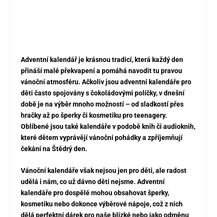
Adventní kalendář je krásnou tradicí, která každý den
přináší malé překvapení a pomáhá navodit tu pravou
vánoční atmosféru. Ačkoliv jsou adventní kalendáře pro
děti často spojovány s čokoládovými políčky, v dnešní
době je na výběr mnoho možností – od sladkostí přes
hračky až po šperky či kosmetiku pro teenagery.
Oblíbené jsou také kalendáře v podobě knih či audioknih,
které dětem vyprávějí vánoční pohádky a zpříjemňují
čekání na Štědrý den.
Vánoční kalendáře však nejsou jen pro děti, ale radost
udělá i nám, co už dávno děti nejsme. Adventní
kalendáře pro dospělé mohou obsahovat šperky,
kosmetiku nebo dokonce výběrové nápoje, což z nich
dělá perfektní dárek pro naše blízké nebo jako odměnu