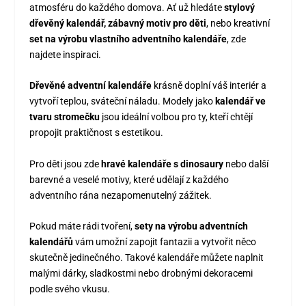
atmosféru do každého domova. Ať už hledáte
stylový
dřevěný kalendář, zábavný motiv pro děti
, nebo kreativní
set na výrobu vlastního adventního kalendáře
, zde
najdete inspiraci.
Dřevěné adventní kalendáře
krásně doplní váš interiér a
vytvoří teplou, sváteční náladu. Modely jako
kalendář ve
tvaru stromečku
jsou ideální volbou pro ty, kteří chtějí
propojit praktičnost s estetikou.
Pro děti jsou zde
hravé kalendáře s dinosaury
nebo další
barevné a veselé motivy, které udělají z každého
adventního rána nezapomenutelný zážitek.
Pokud máte rádi tvoření,
sety na výrobu adventních
kalendářů
vám umožní zapojit fantazii a vytvořit něco
skutečně jedinečného. Takové kalendáře můžete naplnit
malými dárky, sladkostmi nebo drobnými dekoracemi
podle svého vkusu.