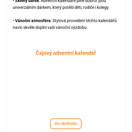
•
Skvělý dárek
:
Adventní kalendáře plné dobrot jsou
univerzálním dárkem, který potěší děti, rodiče i kolegy.
•
Vánoční atmosféra
:
Stylová provedení těchto kalendářů
navíc skvěle doplní vaši vánoční výzdobu.
Čajový adventní kalendář
Do obchodu