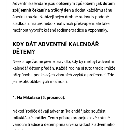
Adventní kalendáře jsou oblíbeným způsobem,
jak dětem
zpříjemnit čekání na Štědrý den
a dodat každému ránu
špetku kouzla. Nabízejí nejen drobné radosti v podobě
sladkostí, hraček nebo kreativních překvapení, ale také
možnost vytvořit krásné rodinné tradice a vzpomínky.
KDY DÁT ADVENTNÍ KALENDÁŘ
DĚTEM?
Neexistuje žádné pevné pravidlo, kdy by měl být adventní
kalendář dětem předán. Každá rodina si tuto tradici může
přizpůsobit podle svých vlastních zvyků a preferencí. Zde
je několik oblíbených možností:
Na Mikuláše (5. prosince):
Někteří rodiče dávají adventní kalendář jako součást
mikulášské nadílky. Tento přístup propojuje dvě krásné
vánoční tradice a dětem přináší větší radost z adventního