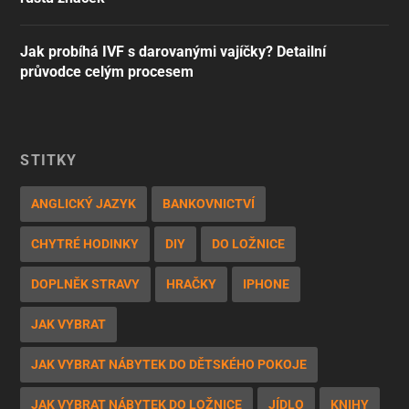
Jak probíhá IVF s darovanými vajíčky? Detailní
průvodce celým procesem
ŠTÍTKY
ANGLICKÝ JAZYK
BANKOVNICTVÍ
CHYTRÉ HODINKY
DIY
DO LOŽNICE
DOPLNĚK STRAVY
HRAČKY
IPHONE
JAK VYBRAT
JAK VYBRAT NÁBYTEK DO DĚTSKÉHO POKOJE
JAK VYBRAT NÁBYTEK DO LOŽNICE
JÍDLO
KNIHY