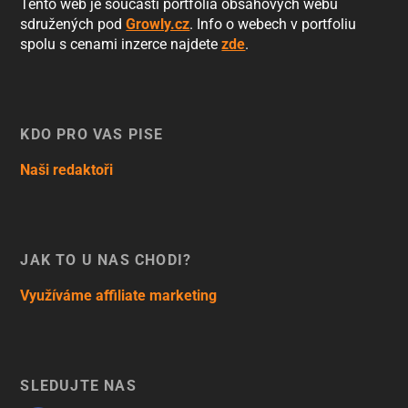
Tento web je součástí portfolia obsahových webů
sdružených pod
Growly.cz
. Info o webech v portfoliu
spolu s cenami inzerce najdete
zde
.
KDO PRO VÁS PÍŠE
Naši redaktoři
JAK TO U NÁS CHODÍ?
Využíváme affiliate marketing
SLEDUJTE NÁS