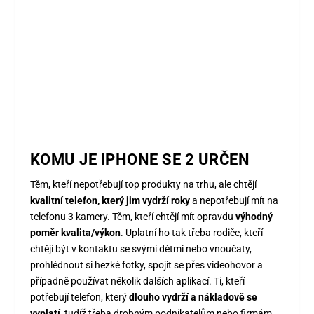
KOMU JE IPHONE SE 2 URČEN
Těm, kteří nepotřebují top produkty na trhu, ale chtějí
kvalitní telefon, který jim vydrží roky
a nepotřebují mít na
telefonu 3 kamery. Těm, kteří chtějí mít opravdu
výhodný
poměr kvalita/výkon
. Uplatní ho tak třeba rodiče, kteří
chtějí být v kontaktu se svými dětmi nebo vnoučaty,
prohlédnout si hezké fotky, spojit se přes videohovor a
případně používat několik dalších aplikací. Ti, kteří
potřebují telefon, který
dlouho vydrží a nákladově se
vyplatí
, tudíž třeba drobným podnikatelům nebo firmám