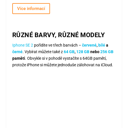
Více informací
RŮZNÉ BARVY, RŮZNÉ MODELY
Iphone SE 2
pořídíte ve třech barvách –
červené
,
bílé
a
černé
. Vybírat můžete také z
64 GB
,
128 GB
nebo
256 GB
paměti
. Obvykle si v pohodě vystačíte s 64GB pamětí,
protože iPhone si můžete jednoduše zálohovat na iCloud.