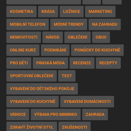
KOSMETIKA
KRÁSA
LOŽNICE
MARKETING
MOBILNÍ TELEFON
MÓDNÍ TRENDY
NA ZAHRADU
NEMOVITOSTI
NÁVOD
OBLEČENÍ
OBUV
ONLINE KURZ
PODNIKÁNÍ
POMŮCKY DO KUCHYNĚ
PRO DĚTI
PÁNSKÁ MÓDA
RECENZE
RECEPTY
SPORTOVNÍ OBLEČENÍ
TEST
VYBAVENÍ DO DĚTSKÉHO POKOJE
VYBAVENÍ DO KUCHYNĚ
VYBAVENÍ DOMÁCNOSTI
VÁNOCE
VÝBAVA PRO MIMINKO
ZAHRADA
ZDRAVÝ ŽIVOTNÍ STYL
ZKUŠENOSTI