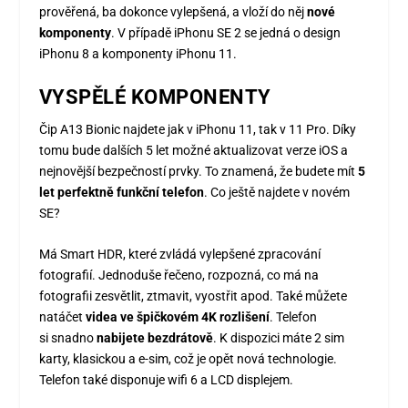
prověřená, ba dokonce vylepšená, a vloží do něj
nové
komponenty
. V případě iPhonu SE 2 se jedná o design
iPhonu 8 a komponenty iPhonu 11.
VYSPĚLÉ KOMPONENTY
Čip A13 Bionic najdete jak v iPhonu 11, tak v 11 Pro. Díky
tomu bude dalších 5 let možné aktualizovat verze iOS a
nejnovější bezpečností prvky. To znamená, že budete mít
5
let perfektně funkční telefon
. Co ještě najdete v novém
SE?
Má Smart HDR, které zvládá vylepšené zpracování
fotografií. Jednoduše řečeno, rozpozná, co má na
fotografii zesvětlit, ztmavit, vyostřit apod. Také můžete
natáčet
videa ve špičkovém 4K rozlišení
. Telefon
si snadno
nabijete bezdrátově
. K dispozici máte 2 sim
karty, klasickou a e-sim, což je opět nová technologie.
Telefon také disponuje wifi 6 a LCD displejem.