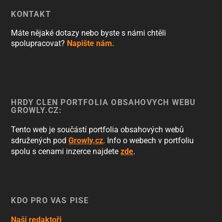
KONTAKT
Máte nějaké dotazy nebo byste s námi chtěli
spolupracovat?
Napište nám.
HRDÝ ČLEN PORTFOLIA OBSAHOVÝCH WEBŮ
GROWLY.CZ:
Tento web je součástí portfolia obsahových webů
sdružených pod
Growly.cz
. Info o webech v portfoliu
spolu s cenami inzerce najdete
zde
.
KDO PRO VÁS PÍŠE
Naši redaktoři