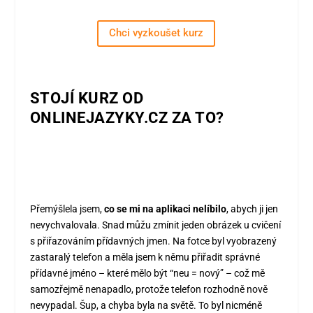
Chci vyzkoušet kurz
STOJÍ KURZ OD
ONLINEJAZYKY.CZ ZA TO?
Přemýšlela jsem,
co se mi na aplikaci nelíbilo
, abych ji jen
nevychvalovala. Snad můžu zmínit jeden obrázek u cvičení
s přiřazováním přídavných jmen. Na fotce byl vyobrazený
zastaralý telefon a měla jsem k němu přiřadit správné
přídavné jméno – které mělo být “neu = nový” – což mě
samozřejmě nenapadlo, protože telefon rozhodně nově
nevypadal. Šup, a chyba byla na světě. To byl nicméně