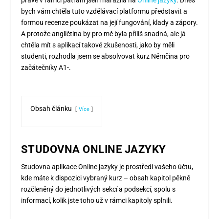
právě v rámci pátrání jsem narazila na
Online jazyky
. Dnes
bych vám chtěla tuto vzdělávací platformu představit a
formou recenze poukázat na její fungování, klady a zápory.
A protože angličtina by pro mě byla příliš snadná, ale já
chtěla mít s aplikací takové zkušenosti, jako by měli
studenti, rozhodla jsem se absolvovat kurz Němčina pro
začátečníky A1-.
Obsah článku
Více
STUDOVNA ONLINE JAZYKY
Studovna aplikace Online jazyky je prostředí vašeho účtu,
kde máte k dispozici vybraný kurz – obsah kapitol pěkně
rozčleněný do jednotlivých sekcí a podsekcí, spolu s
informací, kolik jste toho už v rámci kapitoly splnili.