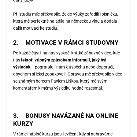
daný jazyk.
Při studiu mile překvapilo, že do výuky zařadili i písničku,
která mě perfektně naladila na německou vlnu a dodala
další motivaci ke studiu.
2.
MOTIVACE V RÁMCI STUDOVNY
Po každé části, na nás vyskočí krátké zábavné video, kde
nás
lektoři vtipným způsobem informují, jaký byl
výsledek
– pogratulují nám k úspěchu nebo doporučí,
abychom si lekci zopakovali. Opravdu mě překvapilo video
se známým hercem Pavlem Liškou, který mě svým
komentářem k mému výsledku hodně rozesmál.
3.
BONUSY NAVÁZANÉ NA ONLINE
KURZY
V rámci náplně kurzu jsou i cvičení, kdy si nahráváme