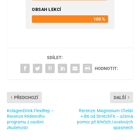
OBSAH LEKCÍ
100 %
SDÍLET:
HODNOTIT:
PŘEDCHOZÍ
DALŠÍ
KolagenDrink FlexiRep –
Recenze: Magnesium Chelát
Recenze 99denního
+ B6 od StretchFit – účinná
programu z osobní
pomoc při křečích i svalových
zkušenosti
spasmech