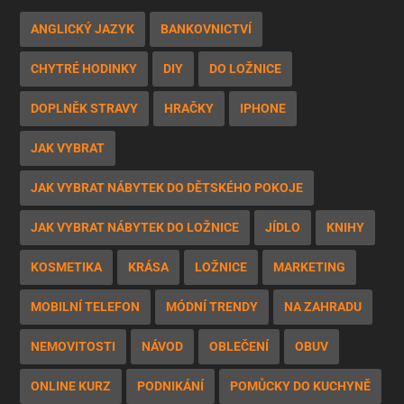
ANGLICKÝ JAZYK
BANKOVNICTVÍ
CHYTRÉ HODINKY
DIY
DO LOŽNICE
DOPLNĚK STRAVY
HRAČKY
IPHONE
JAK VYBRAT
JAK VYBRAT NÁBYTEK DO DĚTSKÉHO POKOJE
JAK VYBRAT NÁBYTEK DO LOŽNICE
JÍDLO
KNIHY
KOSMETIKA
KRÁSA
LOŽNICE
MARKETING
MOBILNÍ TELEFON
MÓDNÍ TRENDY
NA ZAHRADU
NEMOVITOSTI
NÁVOD
OBLEČENÍ
OBUV
ONLINE KURZ
PODNIKÁNÍ
POMŮCKY DO KUCHYNĚ