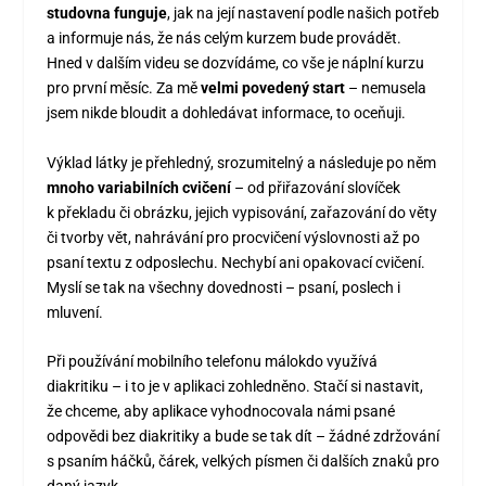
studovna funguje
, jak na její nastavení podle našich potřeb
a informuje nás, že nás celým kurzem bude provádět.
Hned v dalším videu se dozvídáme, co vše je náplní kurzu
pro první měsíc. Za mě
velmi povedený start
– nemusela
jsem nikde bloudit a dohledávat informace, to oceňuji.
Výklad látky je přehledný, srozumitelný a následuje po něm
mnoho variabilních cvičení
– od přiřazování slovíček
k překladu či obrázku, jejich vypisování, zařazování do věty
či tvorby vět, nahrávání pro procvičení výslovnosti až po
psaní textu z odposlechu. Nechybí ani opakovací cvičení.
Myslí se tak na všechny dovednosti – psaní, poslech i
mluvení.
Při používání mobilního telefonu málokdo využívá
diakritiku – i to je v aplikaci zohledněno. Stačí si nastavit,
že chceme, aby aplikace vyhodnocovala námi psané
odpovědi bez diakritiky a bude se tak dít – žádné zdržování
s psaním háčků, čárek, velkých písmen či dalších znaků pro