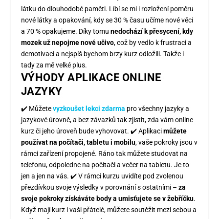
látku do dlouhodobé paměti.
Líbí se mi i rozložení poměru
nové látky a opakování, kdy se 30 % času učíme nové věci
a 70 % opakujeme. Díky tomu
nedochází k přesycení, kdy
mozek už nepojme nové učivo
, což by vedlo k frustraci a
demotivaci a nejspíš bychom brzy kurz odložili. Takže i
tady za mě velké plus.
VÝHODY APLIKACE ONLINE
JAZYKY
✔️ Můžete
vyzkoušet lekci zdarma
pro všechny jazyky a
jazykové úrovně, a bez závazků tak zjistit, zda vám online
kurz či jeho úroveň bude vyhovovat. ✔️ Aplikaci
můžete
používat na počítači, tabletu i mobilu
, vaše pokroky jsou v
rámci zařízení propojené. Ráno tak můžete studovat na
telefonu, odpoledne na počítači a večer na tabletu. Je to
jen a jen na vás. ✔️ V rámci kurzu uvidíte pod zvolenou
přezdívkou svoje výsledky v porovnání s ostatními –
za
svoje pokroky získáváte body a umisťujete se v žebříčku
.
Když mají kurz i vaši přátelé, můžete soutěžit mezi sebou a