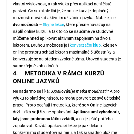
vlastní výslovnost, a tak výuka přes aplikaci není čistě
pasivní. Co se mi ale líbí je, že online kurz je doplněný i
možností navázat aktivním užíváním jazyka. Nabízejí se
dvě možnosti
–
Skype lekce
, které přesně navazují na
náplň online kurzu, a tak to co se naučíme ve studovně
můžeme hned aplikovat aktivním zapojením na živo s
lektorem. Druhou možností je i
konverzační klub
, kde se v
online prostoru schází lektor s maximálně 5 účastníky a
konverzuje se na předem zvolené téma. Úroveň studenta je
samozřejmě zohledněná.
4.
METODIKA V RÁMCI KURZŮ
ONLINE JAZYKŮ
Ne nadarmo se říká:
„
Opakování je matka moudrosti
.
“
A pro
výuku to platí dvojnásob, to mohu potvrdit ze své učitelské
praxe. Proto oceňuji i metodiku, které se v Online jazycích
drží – říká se jí řízené opakování.
Aplikace umí vyhodnotit,
kdy jsme probranou látku zvládli
, a co je ještě potřeba
zopakovat. Každá opakovací lekce je pak dělaná
konkrétnímu studentovi na míru, a tak si snadno uložíme