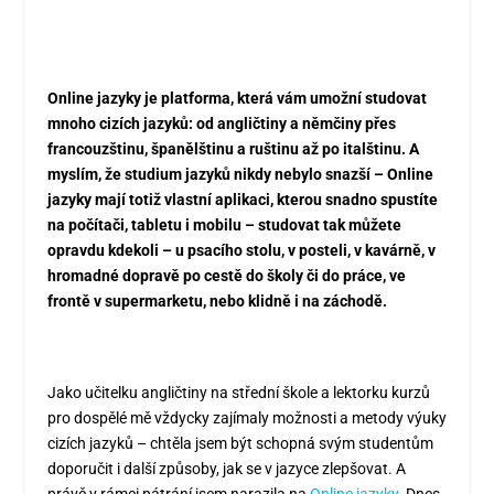
Online jazyky je platforma, která vám umožní studovat
mnoho cizích jazyků: od angličtiny a němčiny přes
francouzštinu, španělštinu a ruštinu až po italštinu. A
myslím, že studium jazyků nikdy nebylo snazší – Online
jazyky mají totiž vlastní aplikaci, kterou snadno spustíte
na počítači, tabletu i mobilu – studovat tak můžete
opravdu kdekoli – u psacího stolu, v posteli, v kavárně, v
hromadné dopravě po cestě do školy či do práce, ve
frontě v supermarketu, nebo klidně i na záchodě.
Jako učitelku angličtiny na střední škole a lektorku kurzů
pro dospělé mě vždycky zajímaly možnosti a metody výuky
cizích jazyků – chtěla jsem být schopná svým studentům
doporučit i další způsoby, jak se v jazyce zlepšovat. A