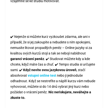
vzájemně se ke studiu motivovat.
✔️ Nejenže si můžete kurz vyzkoušet zdarma, ale ani v
případě, že si jej zakoupíte a nebudete s ním spokojeni,
nemusíte litovat propadlých peněz – Online jazyky si za
kvalitou svých kurzů stojí a tak se nebojí nabídnout
garanci vrácení peněz
. ✔️ Studovat můžete kdy a kde
chcete, když máte čas a chuť. ✔️ Tempo studia si určujete
sami. ✔️
Když nevíte svou jazykovou úroveň
, stačí
absolvovat
vstupní online test
nebo ji jednoduše
odhadnout. Když se nestrefíte a náplň kurzu vám nebude
vyhovovat, můžete si do 14 dnů vybrat jiný kurz nebo
požádat o vrácení peněz.
Nic neriskujete, neváhejte a
zkuste to.