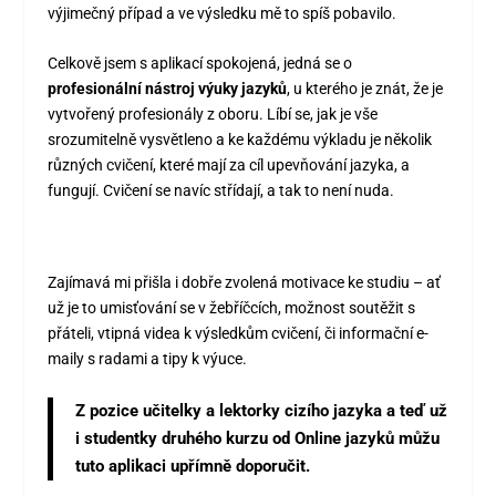
výjimečný případ a ve výsledku mě to spíš pobavilo.
Celkově jsem s aplikací spokojená, jedná se o
profesionální nástroj výuky jazyků
, u kterého je znát, že je
vytvořený profesionály z oboru. Líbí se, jak je vše
srozumitelně vysvětleno a ke každému výkladu je několik
různých cvičení, které mají za cíl upevňování jazyka, a
fungují. Cvičení se navíc střídají, a tak to není nuda.
Zajímavá mi přišla i dobře zvolená motivace ke studiu – ať
už je to umisťování se v žebříčcích, možnost soutěžit s
přáteli, vtipná videa k výsledkům cvičení, či informační e-
maily s radami a tipy k výuce.
Z pozice učitelky a lektorky cizího jazyka a teď už
i studentky druhého kurzu od Online jazyků můžu
tuto aplikaci upřímně doporučit.