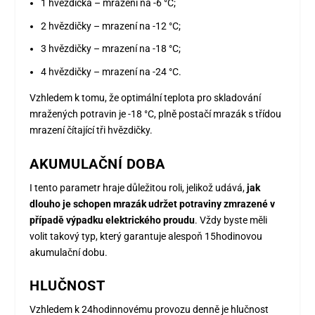
1 hvězdička – mrazení na -6 °C;
2 hvězdičky – mrazení na -12 °C;
3 hvězdičky – mrazení na -18 °C;
4 hvězdičky – mrazení na -24 °C.
Vzhledem k tomu, že optimální teplota pro skladování
mražených potravin je -18 °C, plně postačí mrazák s třídou
mrazení čítající tři hvězdičky.
AKUMULAČNÍ DOBA
I tento parametr hraje důležitou roli, jelikož udává,
jak
dlouho je schopen mrazák udržet potraviny zmrazené v
případě výpadku elektrického proudu
. Vždy byste měli
volit takový typ, který garantuje alespoň 15hodinovou
akumulační dobu.
HLUČNOST
Vzhledem k 24hodinnovému provozu denně je hlučnost