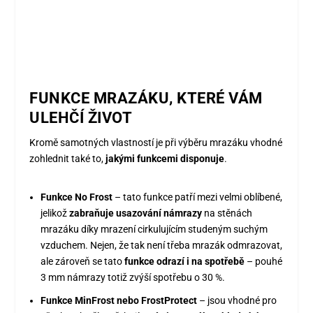
FUNKCE MRAZÁKU, KTERÉ VÁM
ULEHČÍ ŽIVOT
Kromě samotných vlastností je při výběru mrazáku vhodné
zohlednit také to,
jakými funkcemi disponuje
.
Funkce No Frost
– tato funkce patří mezi velmi oblíbené,
jelikož
zabraňuje usazování námrazy
na stěnách
mrazáku díky mrazení cirkulujícím studeným suchým
vzduchem. Nejen, že tak není třeba mrazák odmrazovat,
ale zároveň se tato
funkce odrazí i na spotřebě
– pouhé
3 mm námrazy totiž zvýší spotřebu o 30 %.
Funkce MinFrost nebo FrostProtect
– jsou vhodné pro