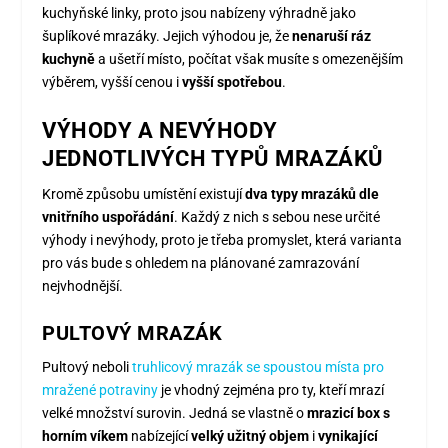
kuchyňské linky, proto jsou nabízeny výhradně jako
šuplíkové mrazáky. Jejich výhodou je, že
nenaruší ráz
kuchyně
a ušetří místo, počítat však musíte s omezenějším
výběrem, vyšší cenou i
vyšší spotřebou
.
VÝHODY A NEVÝHODY
JEDNOTLIVÝCH TYPŮ MRAZÁKŮ
Kromě způsobu umístění existují
dva typy mrazáků dle
vnitřního uspořádání
. Každý z nich s sebou nese určité
výhody i nevýhody, proto je třeba promyslet, která varianta
pro vás bude s ohledem na plánované zamrazování
nejvhodnější.
PULTOVÝ MRAZÁK
Pultový neboli
truhlicový mrazák
se spoustou místa pro
mražené potraviny
je vhodný zejména pro ty, kteří mrazí
velké množství surovin. Jedná se vlastně o
mrazicí box s
horním víkem
nabízející
velký užitný objem
i
vynikající