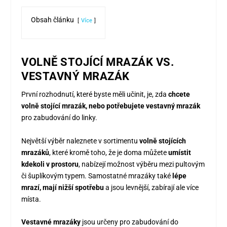
Obsah článku
Více
VOLNĚ STOJÍCÍ MRAZÁK VS.
VESTAVNÝ MRAZÁK
První rozhodnutí, které byste měli učinit, je, zda
chcete
volně stojící mrazák, nebo potřebujete vestavný mrazák
pro zabudování do linky.
Největší výběr naleznete v sortimentu
volně stojících
mrazáků
, které kromě toho, že je doma můžete
umístit
kdekoli v prostoru
, nabízejí možnost výběru mezi pultovým
či šuplíkovým typem. Samostatné mrazáky také
lépe
mrazí, mají nižší spotřebu
a jsou levnější, zabírají ale více
místa.
Vestavné mrazáky
jsou určeny pro zabudování do