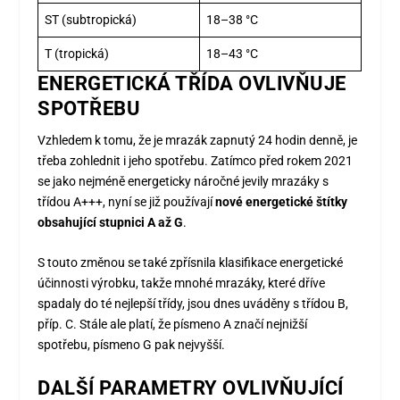
ST (subtropická)
18–38 °C
T (tropická)
18–43 °C
ENERGETICKÁ TŘÍDA OVLIVŇUJE
SPOTŘEBU
Vzhledem k tomu, že je mrazák zapnutý 24 hodin denně, je
třeba zohlednit i jeho spotřebu. Zatímco před rokem 2021
se jako nejméně energeticky náročné jevily mrazáky s
třídou A+++, nyní se již používají
nové energetické štítky
obsahující stupnici A až G
.
S touto změnou se také zpřísnila klasifikace energetické
účinnosti výrobku, takže mnohé mrazáky, které dříve
spadaly do té nejlepší třídy, jsou dnes uváděny s třídou B,
příp. C. Stále ale platí, že písmeno A značí nejnižší
spotřebu, písmeno G pak nejvyšší.
DALŠÍ PARAMETRY OVLIVŇUJÍCÍ