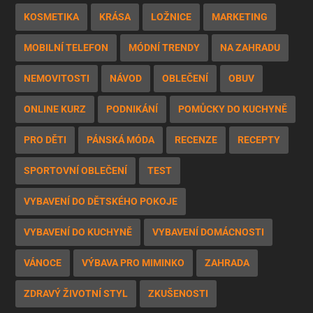
KOSMETIKA
KRÁSA
LOŽNICE
MARKETING
MOBILNÍ TELEFON
MÓDNÍ TRENDY
NA ZAHRADU
NEMOVITOSTI
NÁVOD
OBLEČENÍ
OBUV
ONLINE KURZ
PODNIKÁNÍ
POMŮCKY DO KUCHYNĚ
PRO DĚTI
PÁNSKÁ MÓDA
RECENZE
RECEPTY
SPORTOVNÍ OBLEČENÍ
TEST
VYBAVENÍ DO DĚTSKÉHO POKOJE
VYBAVENÍ DO KUCHYNĚ
VYBAVENÍ DOMÁCNOSTI
VÁNOCE
VÝBAVA PRO MIMINKO
ZAHRADA
ZDRAVÝ ŽIVOTNÍ STYL
ZKUŠENOSTI