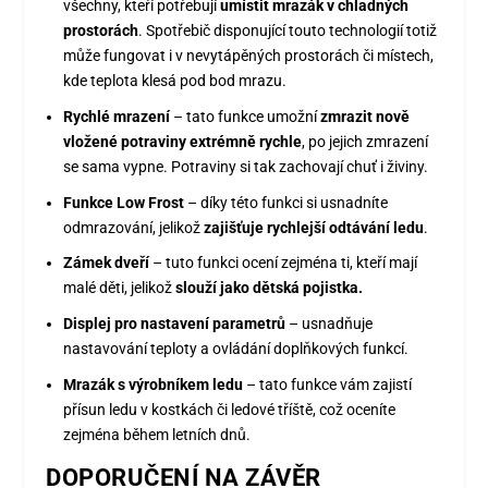
všechny, kteří potřebují
umístit mrazák v chladných
prostorách
. Spotřebič disponující touto technologií totiž
může fungovat i v nevytápěných prostorách či místech,
kde teplota klesá pod bod mrazu.
Rychlé mrazení
– tato funkce umožní
zmrazit nově
vložené potraviny extrémně rychle
, po jejich zmrazení
se sama vypne. Potraviny si tak zachovají chuť i živiny.
Funkce Low Frost
– díky této funkci si usnadníte
odmrazování, jelikož
zajišťuje rychlejší odtávání ledu
.
Zámek dveří
– tuto funkci ocení zejména ti, kteří mají
malé děti, jelikož
slouží jako dětská pojistka.
Displej pro nastavení parametrů
– usnadňuje
nastavování teploty a ovládání doplňkových funkcí.
Mrazák s výrobníkem ledu
– tato funkce vám zajistí
přísun ledu v kostkách či ledové tříště, což oceníte
zejména během letních dnů.
DOPORUČENÍ NA ZÁVĚR