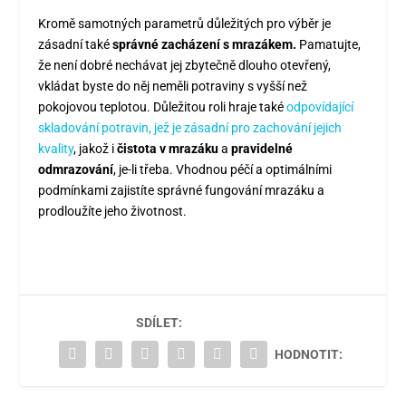
Kromě samotných parametrů důležitých pro výběr je
zásadní také
správné zacházení s mrazákem.
Pamatujte,
že není dobré nechávat jej zbytečně dlouho otevřený,
vkládat byste do něj neměli potraviny s vyšší než
pokojovou teplotou. Důležitou roli hraje také
odpovídající
skladování potravin, jež je zásadní pro zachování jejich
kvality
, jakož i
čistota v mrazáku
a
pravidelné
odmrazování
, je-li třeba. Vhodnou péčí a optimálními
podmínkami zajistíte správné fungování mrazáku a
prodloužíte jeho životnost.
SDÍLET:
HODNOTIT: