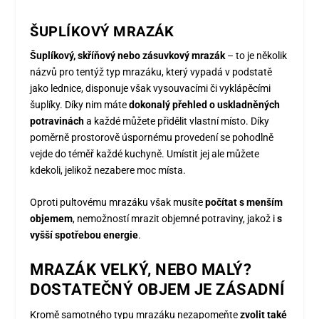
ŠUPLÍKOVÝ MRAZÁK
Šuplíkový, skříňový nebo zásuvkový mrazák
– to je několik
názvů pro tentýž typ mrazáku, který vypadá v podstatě
jako lednice, disponuje však vysouvacími či vyklápěcími
šuplíky. Díky nim máte
dokonalý přehled o uskladněných
potravinách
a každé můžete přidělit vlastní místo. Díky
poměrně prostorově úspornému provedení se pohodlně
vejde do téměř každé kuchyně. Umístit jej ale můžete
kdekoli, jelikož nezabere moc místa.
Oproti pultovému mrazáku však musíte
počítat s menším
objemem
, nemožností mrazit objemné potraviny, jakož i
s
vyšší spotřebou energie
.
MRAZÁK VELKÝ, NEBO MALÝ?
DOSTATEČNÝ OBJEM JE ZÁSADNÍ
Kromě samotného typu mrazáku nezapomeňte
zvolit také