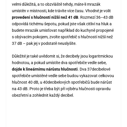
velmi důležitá, a to obzvláště tehdy, máte-li mrazák
umístěn v místnosti, kde trávíte více času. Vhodné je volit
provedení s hlučností nižší než 41 dB
. Rozmezí 36–43 dB
odpovídá tichému šepotu, pokud jste však citliví na hluk a
budete mrazák umisťovat například do kuchyně propojené
s obývacím pokojem, zvolte spotřebič s hlučností nižší než
37 dB – pak jej v podstatě neuslyšíte.
Důležité je také uvědomit si, že decibely jsou logaritmickou
hodnotou, a pokud umístíte dva spotřebiče vedle sebe,
dojde k lineárnímu nárůstu hlučnosti
. Dva 37decibelové
spotřebiče umístěné vedle sebe budou vykazovat celkovou
hlučnost 40 dB, u 40decibelových spotřebičů bude nárůst
na 43 dB. Proto je třeba být při výběru hlučnosti opravdu
obezřetní a zohlednit každý decibel.