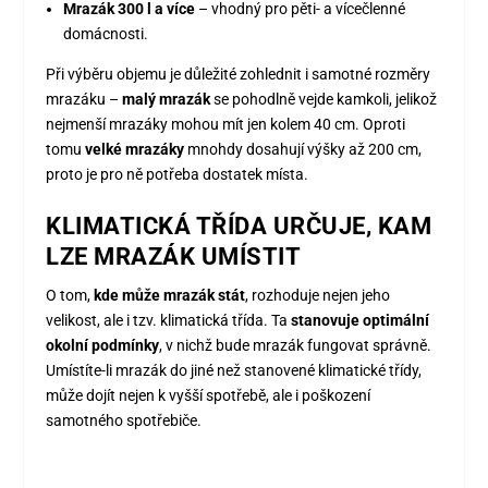
Mrazák 300 l a více
– vhodný pro pěti- a vícečlenné
domácnosti.
Při výběru objemu je důležité zohlednit i samotné rozměry
mrazáku –
malý mrazák
se pohodlně vejde kamkoli, jelikož
nejmenší mrazáky mohou mít jen kolem 40 cm. Oproti
tomu
velké mrazáky
mnohdy dosahují výšky až 200 cm,
proto je pro ně potřeba dostatek místa.
KLIMATICKÁ TŘÍDA URČUJE, KAM
LZE MRAZÁK UMÍSTIT
O tom,
kde může mrazák stát
, rozhoduje nejen jeho
velikost, ale i tzv. klimatická třída. Ta
stanovuje optimální
okolní podmínky
, v nichž bude mrazák fungovat správně.
Umístíte-li mrazák do jiné než stanovené klimatické třídy,
může dojít nejen k vyšší spotřebě, ale i poškození
samotného spotřebiče.