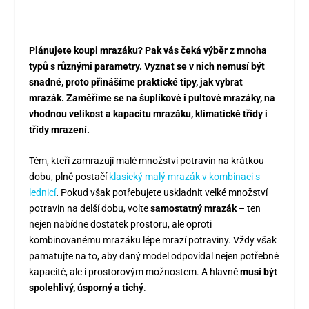
Plánujete koupi mrazáku? Pak vás čeká výběr z mnoha
typů s různými parametry. Vyznat se v nich nemusí být
snadné, proto přinášíme praktické tipy, jak vybrat
mrazák. Zaměříme se na šuplíkové i pultové mrazáky, na
vhodnou velikost a kapacitu mrazáku, klimatické třídy i
třídy mrazení.
Těm, kteří zamrazují malé množství potravin na krátkou
dobu, plně postačí
klasický malý mrazák v kombinaci s
lednicí
.
Pokud však potřebujete uskladnit velké množství
potravin na delší dobu, volte
samostatný mrazák
– ten
nejen nabídne dostatek prostoru, ale oproti
kombinovanému mrazáku lépe mrazí potraviny. Vždy však
pamatujte na to, aby daný model odpovídal nejen potřebné
kapacitě, ale i prostorovým možnostem. A hlavně
musí být
spolehlivý, úsporný a tichý
.