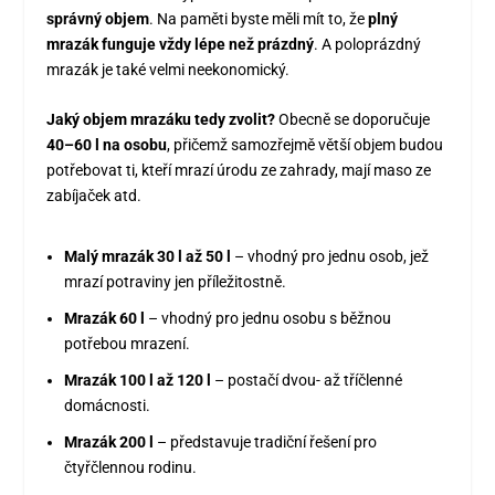
správný objem
. Na paměti byste měli mít to, že
plný
mrazák funguje vždy lépe než prázdný
. A poloprázdný
mrazák je také velmi neekonomický.
Jaký objem mrazáku tedy zvolit?
Obecně se doporučuje
40–60 l na osobu
, přičemž samozřejmě větší objem budou
potřebovat ti, kteří mrazí úrodu ze zahrady, mají maso ze
zabíjaček atd.
Malý mrazák 30 l až 50 l
– vhodný pro jednu osob, jež
mrazí potraviny jen příležitostně.
Mrazák 60 l
– vhodný pro jednu osobu s běžnou
potřebou mrazení.
Mrazák 100 l až 120 l
– postačí dvou- až tříčlenné
domácnosti.
Mrazák 200 l
– představuje tradiční řešení pro
čtyřčlennou rodinu.