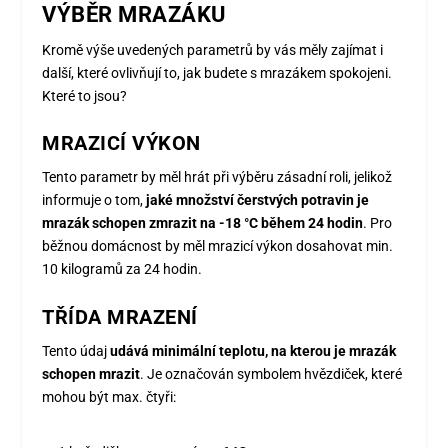
VÝBĚR MRAZÁKU
Kromě výše uvedených parametrů by vás měly zajímat i
další, které ovlivňují to, jak budete s mrazákem spokojeni.
Které to jsou?
MRAZICÍ VÝKON
Tento parametr by měl hrát při výběru zásadní roli, jelikož
informuje o tom,
jaké množství čerstvých potravin je
mrazák schopen zmrazit na -18 °C během 24 hodin
. Pro
běžnou domácnost by měl mrazicí výkon dosahovat min.
10 kilogramů za 24 hodin.
TŘÍDA MRAZENÍ
Tento údaj
udává minimální teplotu, na kterou je mrazák
schopen mrazit
. Je označován symbolem hvězdiček, které
mohou být max. čtyři: