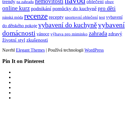
návod
nemovitosti
trendy
oblečení
obuv
na zahradu
online kurz
pro děti
podnikání
pomůcky do kuchyně
recenze
recepty
sportovní oblečení
test
vybavení
pánská móda
vybavení
vybavení do kuchyně
do dětského pokoje
domácnosti
zahrada
zdravý
vánoce
výbava pro miminko
životní styl
zkušenosti
Navrhl
Elegant Themes
| Používá technologii
WordPress
Pin It on Pinterest