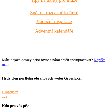
Zpět na rozcestník dárků
Vánoční inspirace
Adventní kalendáře
Kontakt
Máte nějaké dotazy nebo byste s námi chtěli spolupracovat?
Napište
nám.
Hrdý člen portfolia obsahových webů Growly.cz:
Tento web je součástí portfolia obsahových webů sdružených pod
Growly.cz
. Info o webech v portfoliu spolu s cenami inzerce najdete
zde
.
Kdo pro vás píše