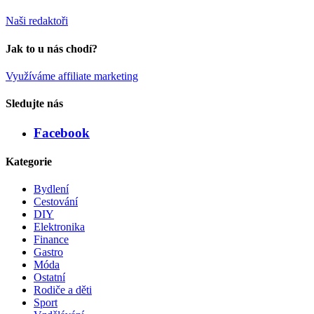
Naši redaktoři
Jak to u nás chodí?
Využíváme affiliate marketing
Sledujte nás
Facebook
Kategorie
Bydlení
Cestování
DIY
Elektronika
Finance
Gastro
Móda
Ostatní
Rodiče a děti
Sport