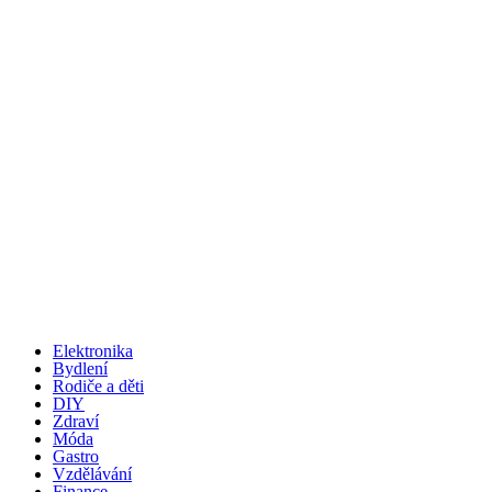
Elektronika
Bydlení
Rodiče a děti
DIY
Zdraví
Móda
Gastro
Vzdělávání
Finance