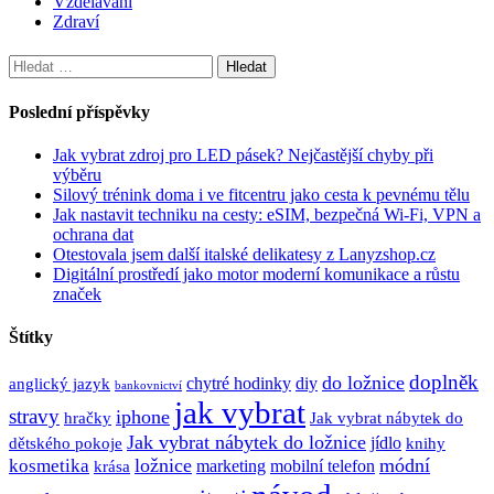
Vzdělávání
Zdraví
Vyhledávání
Poslední příspěvky
Jak vybrat zdroj pro LED pásek? Nejčastější chyby při
výběru
Silový trénink doma i ve fitcentru jako cesta k pevnému tělu
Jak nastavit techniku na cesty: eSIM, bezpečná Wi-Fi, VPN a
ochrana dat
Otestovala jsem další italské delikatesy z Lanyzshop.cz
Digitální prostředí jako motor moderní komunikace a růstu
značek
Štítky
doplněk
do ložnice
anglický jazyk
chytré hodinky
diy
bankovnictví
jak vybrat
stravy
iphone
hračky
Jak vybrat nábytek do
Jak vybrat nábytek do ložnice
dětského pokoje
jídlo
knihy
ložnice
módní
kosmetika
krása
marketing
mobilní telefon