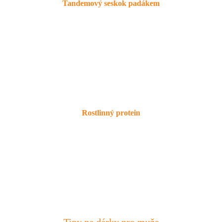
Tandemový seskok padákem
Rostlinný protein
Tipy na dárky pro muže