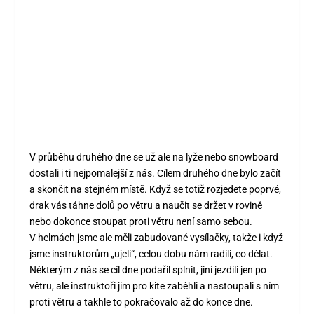
V průběhu druhého dne se už ale na lyže nebo snowboard
dostali i ti nejpomalejší z nás. Cílem druhého dne bylo začít
a skončit na stejném místě. Když se totiž rozjedete poprvé,
drak vás táhne dolů po větru a naučit se držet v rovině
nebo dokonce stoupat proti větru není samo sebou.
V helmách jsme ale měli zabudované vysílačky, takže i když
jsme instruktorům „ujeli“, celou dobu nám radili, co dělat.
Některým z nás se cíl dne podařil splnit, jiní jezdili jen po
větru, ale instruktoři jim pro kite zaběhli a nastoupali s ním
proti větru a takhle to pokračovalo až do konce dne.