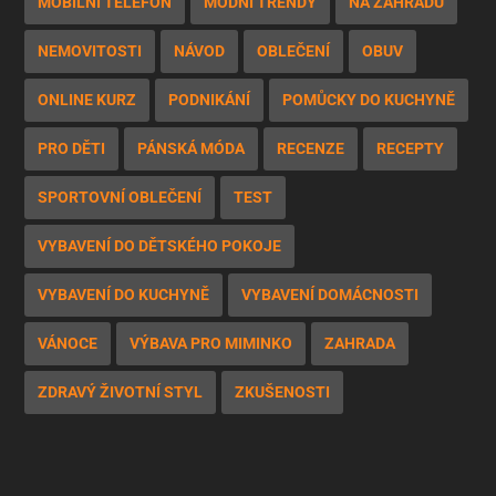
MOBILNÍ TELEFON
MÓDNÍ TRENDY
NA ZAHRADU
NEMOVITOSTI
NÁVOD
OBLEČENÍ
OBUV
ONLINE KURZ
PODNIKÁNÍ
POMŮCKY DO KUCHYNĚ
PRO DĚTI
PÁNSKÁ MÓDA
RECENZE
RECEPTY
SPORTOVNÍ OBLEČENÍ
TEST
VYBAVENÍ DO DĚTSKÉHO POKOJE
VYBAVENÍ DO KUCHYNĚ
VYBAVENÍ DOMÁCNOSTI
VÁNOCE
VÝBAVA PRO MIMINKO
ZAHRADA
ZDRAVÝ ŽIVOTNÍ STYL
ZKUŠENOSTI