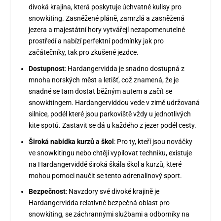
divoká krajina, která poskytuje úchvatné kulisy pro
snowkiting. Zasněžené pláně, zamrzlá a zasněžená
jezera a majestátní hory vytvářejí nezapomenutelné
prostředí a nabízí perfektní podmínky jak pro
začátečníky, tak pro zkušené jezdce.
Dostupnost
: Hardangervidda je snadno dostupná z
mnoha norských měst a letišť, což znamená, že je
snadné se tam dostat běžným autem a začít se
snowkitingem. Hardangerviddou vede v zimě udržovaná
silnice, podél které jsou parkoviště vždy u jednotlivých
kite spotů. Zastavit se dá u každého z jezer podél cesty.
Široká nabídka kurzů a škol
: Pro ty, kteří jsou nováčky
ve snowkitingu nebo chtějí vypilovat techniku, existuje
na Hardangerviddě široká škála škol a kurzů, které
mohou pomoci naučit se tento adrenalinový sport.
Bezpečnost
: Navzdory své divoké krajině je
Hardangervidda relativně bezpečná oblast pro
snowkiting, se záchrannými službami a odborníky na