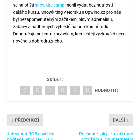
se na příští
snowkite camp
mohli vydat bez nutnosti
dalšího kurzu. Snowkiting v Norsku s Upwind.cz pro nás
byl nezapomenutelným zážitkem, plným adrenalinu,
zábavy a nádherných výhledů na norskou přírodu.
Doporučujeme tento kurz všem, kteří chtějí vyzkoušet něco
nového a dobrodružného.
SDÍLET:
HODNOTIT:
PŘEDCHOZÍ
DALŠÍ
Jak vybrat RGB osvětlení
Pochopte, jaký je rozdíl mezi
počítače: Proč sady LED
optickým a DSL internetem