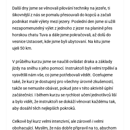
Další dny jsme se věnovali pilování techniky na jezeře, ti
šikovnější z nás se pomalu přesouvali do kopců a začali
podnikat malé výlety mezi jezery. Poslední den jsme si užili
nezapomenutelný výlet z jednoho z jezer na planině přes
horskou chatu Tuva a dále jsme pokračovali, až dolů do
vesnice Ustaoset, kde jsme byli ubytovaní. Na kitu jsme
ujeli 50 km.
V průběhu kurzu jsme se naučili ovládat draka a základy
jízdy na sněhu s jeho pomocí. Instruktoři byli velmi trpěliví a
vysvětlili nám vše, co jsme potřebovali vědět. Oceňujeme
také, že kurz je dostupný pro všechny úrovně zkušeností,
takže se nemusíte obávat, pokud jste v této aktivitě úplní
začátečníci. I během kurzu se rychlost učení jednotlivců liší
a bylo vidět, že instruktoři se dokáží věnovat každému tak,
aby dosáhl těch nejlepších pokroků.
Celkově byl kurz velmi intenzivní, ale zároveň i velmi
obohacující. Myslím, že nás dobře připravil na to, abychom