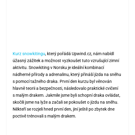
Kurz snowkitingu
, který pořádá Upwind.cz, nám nabídl
úžasný zážitek a možnost vyzkoušet tuto vzrušující zimní
aktivitu. Snowkiting v Norsku je ideální kombinací
nádherné přírody a adrenalinu, který přináší jízda na sněhu
s pomocí tažného draka. První den kurzu byl věnován
hlavně teorii a bezpečnosti, následovalo praktické cvičení
s malým drakem. Jakmile jsme byli schopní draka ovládat,
skočili jsme na lyže a začali se pokoušet o jízdu na sněhu.
Někteří se rozjeli hned první den, jiní ještě po zbytek dne
poctivě trénovali s malým drakem.