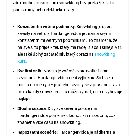
zde mnoho prostoru pro snowkiting bez překážek, jako
jsou stromy nebo elektrické dráty.
Konzistentní větrné podmínky
: Snowkiting je sport
závislý na větru a Hardangervidda je známá svými
konzistentními větrnými podmínkami. To znamená, že
na své si tu přijde kiter, který má raději slabší i silnější vítr,
ale také úplný začátečník, který dorazí na
snowkiting
kurz
.
Kvalitní sníh:
Norsko je známé svou kvalitní zimní
sezonou a Hardangervidda není výjimkou. Sníh se tu
počítá na metry a v průběhu sezóny se z prašanu stává
firn a každý snowkiter si tu může vybrat, co mu vyhovuje
nejlépe.
Dlouhá sezóna
: Díky své severní poloze má
Hardangervidda poměrně dlouhou zimní sezónu, což
znamená více času na snowkiting.
Impozantní scenérie
: Hardangervidda je nádherná a