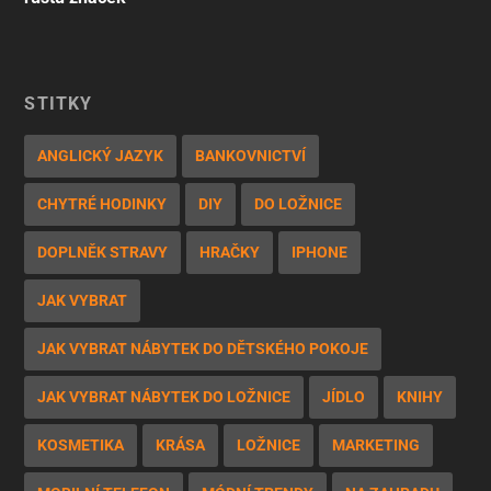
ŠTÍTKY
ANGLICKÝ JAZYK
BANKOVNICTVÍ
CHYTRÉ HODINKY
DIY
DO LOŽNICE
DOPLNĚK STRAVY
HRAČKY
IPHONE
JAK VYBRAT
JAK VYBRAT NÁBYTEK DO DĚTSKÉHO POKOJE
JAK VYBRAT NÁBYTEK DO LOŽNICE
JÍDLO
KNIHY
KOSMETIKA
KRÁSA
LOŽNICE
MARKETING