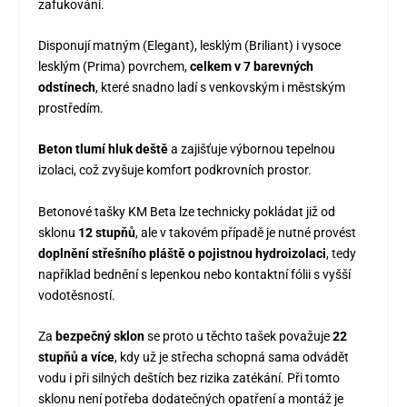
zafukování.
Disponují matným (Elegant), lesklým (Briliant) i vysoce
lesklým (Prima) povrchem,
celkem v 7 barevných
odstínech
, které snadno ladí s venkovským i městským
prostředím.
Beton tlumí hluk deště
a zajišťuje výbornou tepelnou
izolaci, což zvyšuje komfort podkrovních prostor.
Betonové tašky KM Beta lze technicky pokládat již od
sklonu
12 stupňů
, ale v takovém případě je nutné provést
doplnění střešního pláště o pojistnou hydroizolaci
, tedy
například bednění s lepenkou nebo kontaktní fólii s vyšší
vodotěsností.
Za
bezpečný sklon
se proto u těchto tašek považuje
22
stupňů a více
, kdy už je střecha schopná sama odvádět
vodu i při silných deštích bez rizika zatékání. Při tomto
sklonu není potřeba dodatečných opatření a montáž je