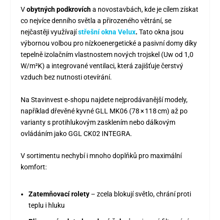
V
obytných podkrovích
a novostavbách, kde je cílem získat
co nejvíce denního světla a přirozeného větrání, se
nejčastěji využívají
střešní okna Velux
.
Tato okna jsou
výbornou volbou pro nízkoenergetické a pasivní domy díky
tepelně izolačním vlastnostem nových trojskel (Uw od 1,0
W/m²K) a integrované ventilaci, která zajišťuje čerstvý
vzduch bez nutnosti otevírání.
Na Stavinvest e‑shopu najdete nejprodávanější modely,
například dřevěné kyvné GLL MK06 (78 × 118 cm) až po
varianty s protihlukovým zasklením nebo dálkovým
ovládáním jako GGL CK02 INTEGRA.
V sortimentu nechybí i mnoho doplňků pro maximální
komfort:
Zatemňovací rolety
– zcela blokují světlo, chrání proti
teplu i hluku