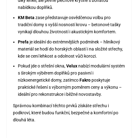
díky lehké, ale pevné plechové krytině s bohatou
nabídkou doplňků.
KM Beta
zase představuje osvědčenou volbu pro
tradiční domy s vyšší nosností krovu – betonové tašky
vynikají dlouhou životností i akustickým komfortem.
Prefa
je ideální do extrémnějších podmínek – hliníkový
materiál se hodí do horských oblastí i na složité střechy,
kde se cení lehkost a odolnost vůči korozi.
Pokud jde o střešní okna,
Velux
nabízí modulární systém
s širokým výběrem doplňků pro pasivní i
nízkoenergetické domy, zatímco
Fakro
poskytuje
praktické řešení s výborným poměrem ceny a výkonu –
ideální pro rekonstrukce i běžné novostavby.
Správnou kombinací těchto prvků získáte střechu i
podkroví, které budou funkční, bezpečné a komfortní po
dlouhá léta.