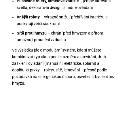
Plisované rolety, lamelové žaluzie
– jemné filtrování
světla, dekorativní design, snadné ovládání
Vnější rolety
– výrazně snižují přehřívání interiéru a
poskytují větší soukromí
Sítě proti hmyzu
– chrání před hmyzem a přitom
umožňují proudění vzduchu
Ve výsledku jde o modulární systém, kde si můžete
kombinovat typ okna podle rozměru a otevírání, druh
zasklení, ovládání (manuální, elektrické, solární) a
doplňující prvky – rolety, sítě, lemování – přesně podle
požadavků na energetickou úsporu, osvětlení i bydlení bez
hmyzu.