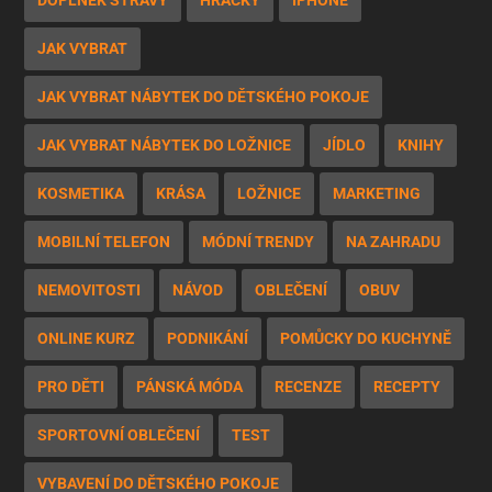
DOPLNĚK STRAVY
HRAČKY
IPHONE
JAK VYBRAT
JAK VYBRAT NÁBYTEK DO DĚTSKÉHO POKOJE
JAK VYBRAT NÁBYTEK DO LOŽNICE
JÍDLO
KNIHY
KOSMETIKA
KRÁSA
LOŽNICE
MARKETING
MOBILNÍ TELEFON
MÓDNÍ TRENDY
NA ZAHRADU
NEMOVITOSTI
NÁVOD
OBLEČENÍ
OBUV
ONLINE KURZ
PODNIKÁNÍ
POMŮCKY DO KUCHYNĚ
PRO DĚTI
PÁNSKÁ MÓDA
RECENZE
RECEPTY
SPORTOVNÍ OBLEČENÍ
TEST
VYBAVENÍ DO DĚTSKÉHO POKOJE