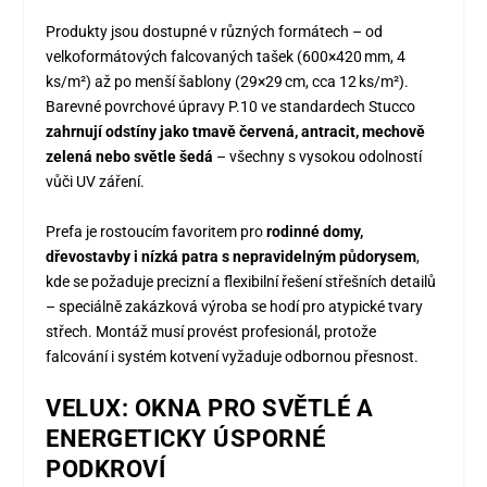
Produkty jsou dostupné v různých formátech – od
velkoformátových falcovaných tašek (600×420 mm, 4
ks/m²) až po menší šablony (29×29 cm, cca 12 ks/m²).
Barevné povrchové úpravy P.10 ve standardech Stucco
zahrnují odstíny jako tmavě červená, antracit, mechově
zelená nebo světle šedá
– všechny s vysokou odolností
vůči UV záření.
Prefa je rostoucím favoritem pro
rodinné domy,
dřevostavby i nízká patra s nepravidelným půdorysem
,
kde se požaduje precizní a flexibilní řešení střešních detailů
– speciálně zakázková výroba se hodí pro atypické tvary
střech. Montáž musí provést profesionál, protože
falcování i systém kotvení vyžaduje odbornou přesnost.
VELUX: OKNA PRO SVĚTLÉ A
ENERGETICKY ÚSPORNÉ
PODKROVÍ