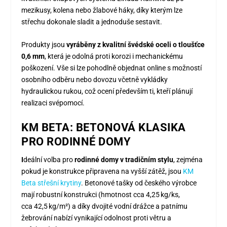
mezikusy, kolena nebo žlabové háky, díky kterým lze
střechu dokonale sladit a jednoduše sestavit.
Produkty jsou
vyráběny z kvalitní švédské oceli o tloušťce
0,6 mm
, která je odolná proti korozi i mechanickému
poškození. Vše si lze pohodlně objednat online s možností
osobního odběru nebo dovozu včetně vykládky
hydraulickou rukou, což ocení především ti, kteří plánují
realizaci svépomocí.
KM BETA: BETONOVÁ KLASIKA
PRO RODINNÉ DOMY
I
deální volba pro
rodinné domy v tradičním stylu
, zejména
pokud je konstrukce připravena na vyšší zátěž, jsou
KM
Beta střešní krytiny
. Betonové tašky od českého výrobce
mají robustní konstrukci (hmotnost cca 4,25 kg/ks,
cca 42,5 kg/m²) a díky dvojité vodní drážce a patnímu
žebrování nabízí vynikající odolnost proti větru a