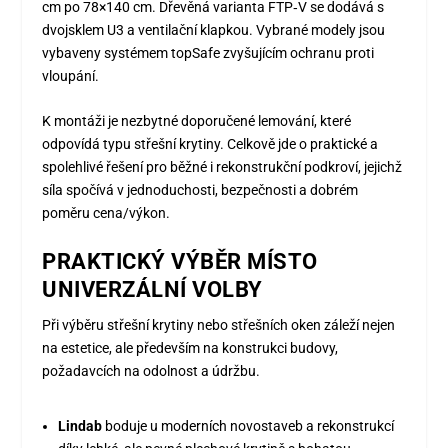
cm po 78×140 cm. Dřevěná varianta FTP‑V se dodává s
dvojsklem U3 a ventilační klapkou. Vybrané modely jsou
vybaveny systémem topSafe zvyšujícím ochranu proti
vloupání.
K montáži je nezbytné doporučené lemování, které
odpovídá typu střešní krytiny. Celkově jde o praktické a
spolehlivé řešení pro běžné i rekonstrukční podkroví, jejichž
síla spočívá v jednoduchosti, bezpečnosti a dobrém
poměru cena/výkon.
PRAKTICKÝ VÝBĚR MÍSTO
UNIVERZÁLNÍ VOLBY
Při výběru střešní krytiny nebo střešních oken záleží nejen
na estetice, ale především na konstrukci budovy,
požadavcích na odolnost a údržbu.
Lindab
boduje u moderních novostaveb a rekonstrukcí