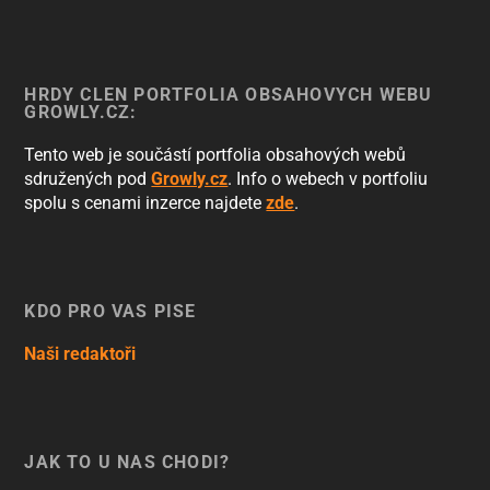
HRDÝ ČLEN PORTFOLIA OBSAHOVÝCH WEBŮ
GROWLY.CZ:
Tento web je součástí portfolia obsahových webů
sdružených pod
Growly.cz
. Info o webech v portfoliu
spolu s cenami inzerce najdete
zde
.
KDO PRO VÁS PÍŠE
Naši redaktoři
JAK TO U NÁS CHODÍ?