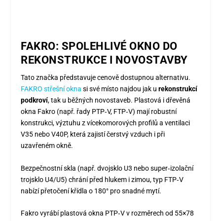
FAKRO: SPOLEHLIVÉ OKNO DO
REKONSTRUKCE I NOVOSTAVBY
Tato značka představuje cenově dostupnou alternativu.
FAKRO střešní okna
si své místo najdou jak u
rekonstrukcí
podkroví
, tak u běžných novostaveb. Plastová i dřevěná
okna Fakro (např. řady PTP‑V, FTP‑V) mají robustní
konstrukci, výztuhu z vícekomorových profilů a ventilaci
V35 nebo V40P, která zajistí čerstvý vzduch i při
uzavřeném okně.
Bezpečnostní skla (např. dvojsklo U3 nebo super‑izolační
trojsklo U4/U5) chrání před hlukem i zimou, typ FTP‑V
nabízí přetočení křídla o 180° pro snadné mytí.
Fakro vyrábí plastová okna PTP‑V v rozměrech od 55×78