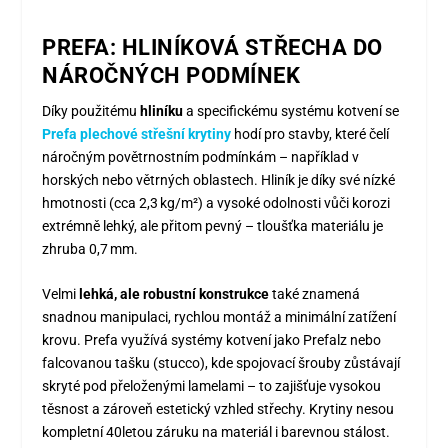
PREFA: HLINÍKOVÁ STŘECHA DO
NÁROČNÝCH PODMÍNEK
Díky použitému
hliníku
a specifickému systému kotvení se
Prefa plechové střešní krytiny
hodí pro stavby, které čelí
náročným povětrnostním podmínkám – například v
horských nebo větrných oblastech. Hliník je díky své nízké
hmotnosti (cca 2,3 kg/m²) a vysoké odolnosti vůči korozi
extrémně lehký, ale přitom pevný – tloušťka materiálu je
zhruba 0,7 mm.
Velmi
lehká, ale robustní konstrukce
také znamená
snadnou manipulaci, rychlou montáž a minimální zatížení
krovu. Prefa využívá systémy kotvení jako Prefalz nebo
falcovanou tašku (stucco), kde spojovací šrouby zůstávají
skryté pod přeloženými lamelami – to zajišťuje vysokou
těsnost a zároveň estetický vzhled střechy. Krytiny nesou
kompletní 40letou záruku na materiál i barevnou stálost.